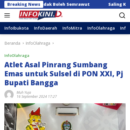
Langsung
Appi: Tidak Boleh Semrawut
Breaking News
Saling Kait Berujung 
ke
konten
InfoIbukota
InfoDaerah
InfoMitra
InfoOlahraga
Info
Beranda
InfoOlahraga
InfoOlahraga
Atlet Asal Pinrang Sumbang
Emas untuk Sulsel di PON XXI, Pj
Bupati Bangga
Muh Yuja
16 September 2024 17:27