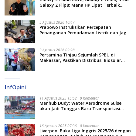
Galaxy Z Flip8: Mana HP Lipat Terbaik
Untukmu di 2026?
5 Agustus 2026 10:47
Prabowo Instruksikan Percepatan
Penanganan Pemadaman Listrik dan Jaga
Stabilitas Harga BBM
3 Agustus 2026 09:28
Pertamina Tinjau Sejumlah SPBU di
Makassar, Pastikan Distribusi Biosolar
Berjalan Optimal
InfOpini
11 Agustus 2025 15:52
0 Komentar
Menhub Dudy: Water Aerodrome Sulsel
akan Jadi Tonggak Baru Transportasi
Nasional
16 Agustus 2025 07:36
0 Komentar
Liverpool Buka Liga Inggris 2025/26 dengan