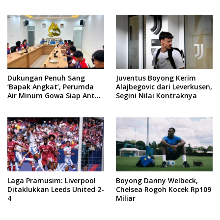
dari Newcastle
Dukungan Penuh Sang
Juventus Boyong Kerim
‘Bapak Angkat’, Perumda
Alajbegovic dari Leverkusen,
Air Minum Gowa Siap Antar
Segini Nilai Kontraknya
Tim Dayung Raih Prestasi
Puncak
Laga Pramusim: Liverpool
Boyong Danny Welbeck,
Ditaklukkan Leeds United 2-
Chelsea Rogoh Kocek Rp109
4
Miliar