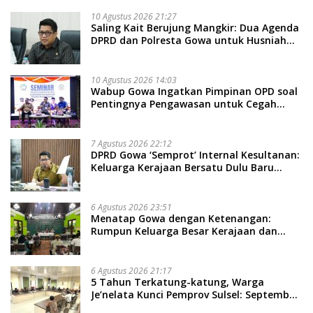
10 Agustus 2026 21:27
Saling Kait Berujung Mangkir: Dua Agenda
DPRD dan Polresta Gowa untuk Husniah
Talenrang Batal Serentak
10 Agustus 2026 14:03
Wabup Gowa Ingatkan Pimpinan OPD soal
Pentingnya Pengawasan untuk Cegah
Kerugian Daerah
7 Agustus 2026 22:12
DPRD Gowa ‘Semprot’ Internal Kesultanan:
Keluarga Kerajaan Bersatu Dulu Baru
Rancang Perda Baru!
6 Agustus 2026 23:51
Menatap Gowa dengan Ketenangan:
Rumpun Keluarga Besar Kerajaan dan
Bate Salapang Respon Klaim Sepihak,
Tekankan Jalur Musyawarah, Ingatkan
Soal Adat dan Adab
6 Agustus 2026 21:17
5 Tahun Terkatung-katung, Warga
Je’nelata Kunci Pemprov Sulsel: September
2026 Penlok Rampung!