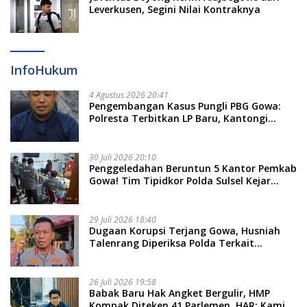
Leverkusen, Segini Nilai Kontraknya
InfoHukum
4 Agustus 2026 20:41
Pengembangan Kasus Pungli PBG Gowa:
Polresta Terbitkan LP Baru, Kantongi
Nama Calon Tersangka Berikutnya
30 Juli 2026 20:10
Penggeledahan Beruntun 5 Kantor Pemkab
Gowa! Tim Tipidkor Polda Sulsel Kejar
Bukti Korupsi Seragam Gratis Rp16 Miliar
29 Juli 2026 18:40
Dugaan Korupsi Terjang Gowa, Husniah
Talenrang Diperiksa Polda Terkait
Pengadaan Seragam Rp16 M
26 Juli 2026 19:58
​Babak Baru Hak Angket Bergulir, HMP
Kompak Diteken 41 Parlemen, HAR: Kami