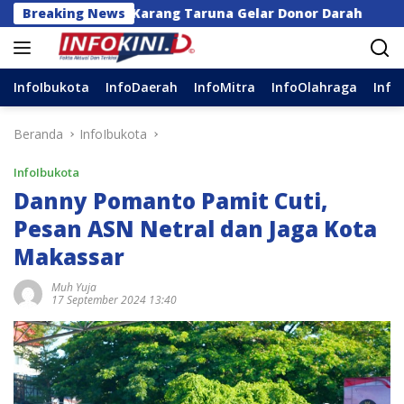
Langsung
ar dan Karang Taruna Gelar Donor Darah
Breaking News
Anggota 
ke
konten
InfoIbukota
InfoDaerah
InfoMitra
InfoOlahraga
Info
Beranda
InfoIbukota
InfoIbukota
Danny Pomanto Pamit Cuti,
Pesan ASN Netral dan Jaga Kota
Makassar
Muh Yuja
17 September 2024 13:40