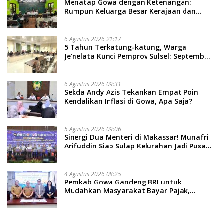
Menatap Gowa dengan Ketenangan:
Rumpun Keluarga Besar Kerajaan dan
Bate Salapang Respon Klaim Sepihak,
Tekankan Jalur Musyawarah, Ingatkan
Soal Adat dan Adab
6 Agustus 2026 21:17
5 Tahun Terkatung-katung, Warga
Je’nelata Kunci Pemprov Sulsel: September
2026 Penlok Rampung!
6 Agustus 2026 09:31
Sekda Andy Azis Tekankan Empat Poin
Kendalikan Inflasi di Gowa, Apa Saja?
5 Agustus 2026 09:06
Sinergi Dua Menteri di Makassar! Munafri
Arifuddin Siap Sulap Kelurahan Jadi Pusat
Pertumbuhan Ekonomi Baru
4 Agustus 2026 08:25
Pemkab Gowa Gandeng BRI untuk
Mudahkan Masyarakat Bayar Pajak,
Targetkan PAD Rp307 Miliar