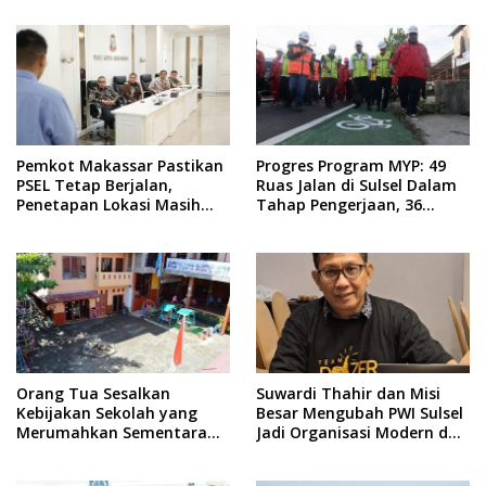
Pemkot Makassar Pastikan
Progres Program MYP: 49
PSEL Tetap Berjalan,
Ruas Jalan di Sulsel Dalam
Penetapan Lokasi Masih
Tahap Pengerjaan, 36
Dibahas
Masih Perencanaan
Orang Tua Sesalkan
Suwardi Thahir dan Misi
Kebijakan Sekolah yang
Besar Mengubah PWI Sulsel
Merumahkan Sementara
Jadi Organisasi Modern dan
Anaknya Usai Insiden Gigit
Inklusif
Teman