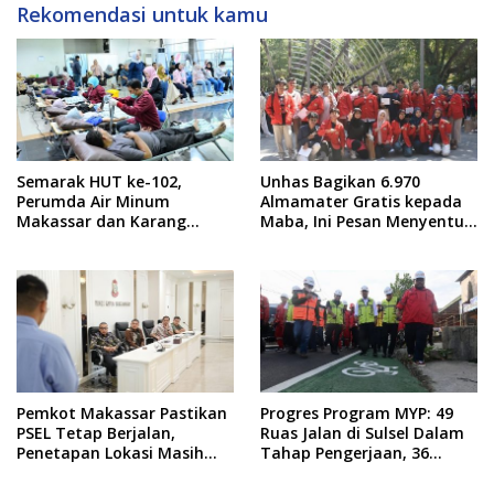
Rekomendasi untuk kamu
Semarak HUT ke-102,
Unhas Bagikan 6.970
Perumda Air Minum
Almamater Gratis kepada
Makassar dan Karang
Maba, Ini Pesan Menyentuh
Taruna Gelar Donor Darah
dari Rektor
Pemkot Makassar Pastikan
Progres Program MYP: 49
PSEL Tetap Berjalan,
Ruas Jalan di Sulsel Dalam
Penetapan Lokasi Masih
Tahap Pengerjaan, 36
Dibahas
Masih Perencanaan