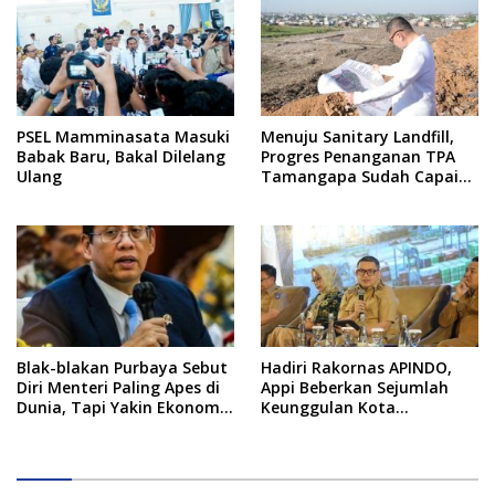
PSEL Mamminasata Masuki
Menuju Sanitary Landfill,
Babak Baru, Bakal Dilelang
Progres Penanganan TPA
Ulang
Tamangapa Sudah Capai
93 Persen
Blak-blakan Purbaya Sebut
Hadiri Rakornas APINDO,
Diri Menteri Paling Apes di
Appi Beberkan Sejumlah
Dunia, Tapi Yakin Ekonomi
Keunggulan Kota
RI Mampu Tembus 6 Persen
Makassar, Apa Saja?