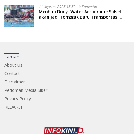
11 Agustus 2025 15:52
0 Komentar
Menhub Dudy: Water Aerodrome Sulsel
akan Jadi Tonggak Baru Transportasi
Nasional
Laman
About Us
Contact
Disclaimer
Pedoman Media Siber
Privacy Policy
REDAKSI