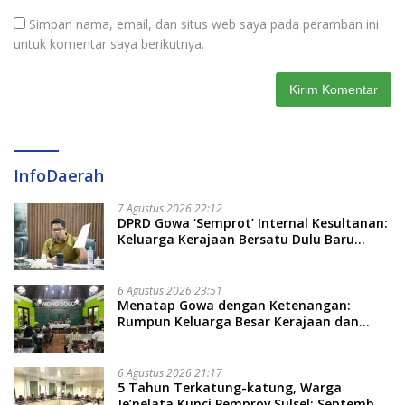
Simpan nama, email, dan situs web saya pada peramban ini
untuk komentar saya berikutnya.
InfoDaerah
7 Agustus 2026 22:12
DPRD Gowa ‘Semprot’ Internal Kesultanan:
Keluarga Kerajaan Bersatu Dulu Baru
Rancang Perda Baru!
6 Agustus 2026 23:51
Menatap Gowa dengan Ketenangan:
Rumpun Keluarga Besar Kerajaan dan
Bate Salapang Respon Klaim Sepihak,
Tekankan Jalur Musyawarah, Ingatkan
Soal Adat dan Adab
6 Agustus 2026 21:17
5 Tahun Terkatung-katung, Warga
Je’nelata Kunci Pemprov Sulsel: September