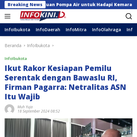
Langsung
gga Bantuan Pompa Air untuk Hadapi Kemarau di Sulsel
Breaking News
ke
konten
InfoIbukota
InfoDaerah
InfoMitra
InfoOlahraga
Info
Beranda
InfoIbukota
InfoIbukota
Ikut Rakor Kesiapan Pemilu
Serentak dengan Bawaslu RI,
Firman Pagarra: Netralitas ASN
Itu Wajib
Muh Yuja
18 September 2024 08:52