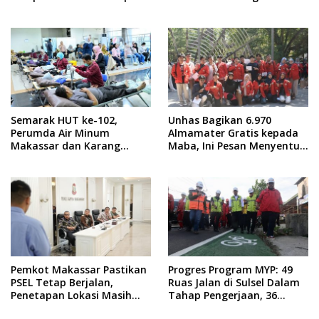
Kemarau di Sulsel
Istimewa
Semarak HUT ke-102,
Unhas Bagikan 6.970
Perumda Air Minum
Almamater Gratis kepada
Makassar dan Karang
Maba, Ini Pesan Menyentuh
Taruna Gelar Donor Darah
dari Rektor
Pemkot Makassar Pastikan
Progres Program MYP: 49
PSEL Tetap Berjalan,
Ruas Jalan di Sulsel Dalam
Penetapan Lokasi Masih
Tahap Pengerjaan, 36
Dibahas
Masih Perencanaan