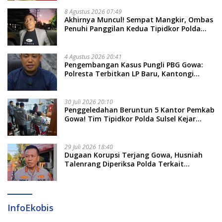
8 Agustus 2026 07:49
Akhirnya Muncul! Sempat Mangkir, Ombas
Penuhi Panggilan Kedua Tipidkor Polda
Sulsel, Dicecar 50 Pertanyaan
4 Agustus 2026 20:41
Pengembangan Kasus Pungli PBG Gowa:
Polresta Terbitkan LP Baru, Kantongi
Nama Calon Tersangka Berikutnya
30 Juli 2026 20:10
Penggeledahan Beruntun 5 Kantor Pemkab
Gowa! Tim Tipidkor Polda Sulsel Kejar
Bukti Korupsi Seragam Gratis Rp16 Miliar
29 Juli 2026 18:40
Dugaan Korupsi Terjang Gowa, Husniah
Talenrang Diperiksa Polda Terkait
Pengadaan Seragam Rp16 M
InfoEkobis