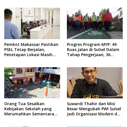
Taruna Gelar Donor Darah
dari Rektor
Pemkot Makassar Pastikan
Progres Program MYP: 49
PSEL Tetap Berjalan,
Ruas Jalan di Sulsel Dalam
Penetapan Lokasi Masih
Tahap Pengerjaan, 36
Dibahas
Masih Perencanaan
Orang Tua Sesalkan
Suwardi Thahir dan Misi
Kebijakan Sekolah yang
Besar Mengubah PWI Sulsel
Merumahkan Sementara
Jadi Organisasi Modern dan
Anaknya Usai Insiden Gigit
Inklusif
Teman