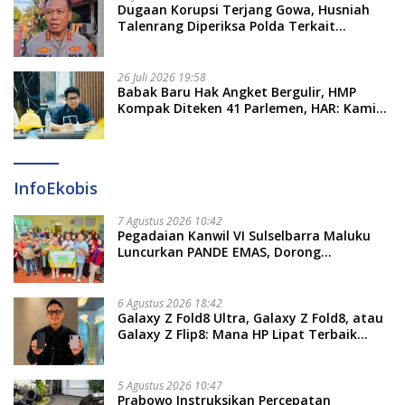
Dugaan Korupsi Terjang Gowa, Husniah
Talenrang Diperiksa Polda Terkait
Pengadaan Seragam Rp16 M
26 Juli 2026 19:58
​Babak Baru Hak Angket Bergulir, HMP
Kompak Diteken 41 Parlemen, HAR: Kami
Proses Sesuai Prosedur!
InfoEkobis
7 Agustus 2026 10:42
Pegadaian Kanwil VI Sulselbarra Maluku
Luncurkan PANDE EMAS, Dorong
Kemandirian Ekonomi Masyarakat
6 Agustus 2026 18:42
Galaxy Z Fold8 Ultra, Galaxy Z Fold8, atau
Galaxy Z Flip8: Mana HP Lipat Terbaik
Untukmu di 2026?
5 Agustus 2026 10:47
Prabowo Instruksikan Percepatan