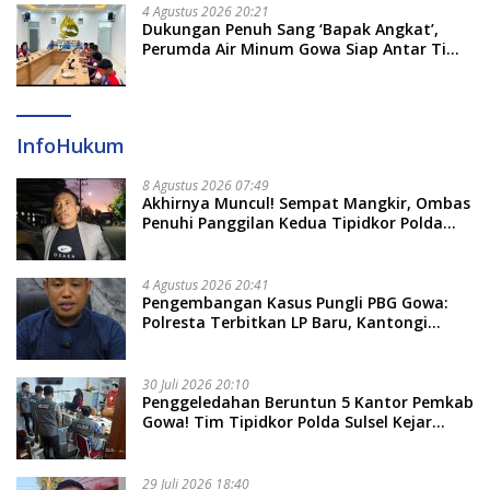
4 Agustus 2026 20:21
Dukungan Penuh Sang ‘Bapak Angkat’,
Perumda Air Minum Gowa Siap Antar Tim
Dayung Raih Prestasi Puncak
InfoHukum
8 Agustus 2026 07:49
Akhirnya Muncul! Sempat Mangkir, Ombas
Penuhi Panggilan Kedua Tipidkor Polda
Sulsel, Dicecar 50 Pertanyaan
4 Agustus 2026 20:41
Pengembangan Kasus Pungli PBG Gowa:
Polresta Terbitkan LP Baru, Kantongi
Nama Calon Tersangka Berikutnya
30 Juli 2026 20:10
Penggeledahan Beruntun 5 Kantor Pemkab
Gowa! Tim Tipidkor Polda Sulsel Kejar
Bukti Korupsi Seragam Gratis Rp16 Miliar
29 Juli 2026 18:40