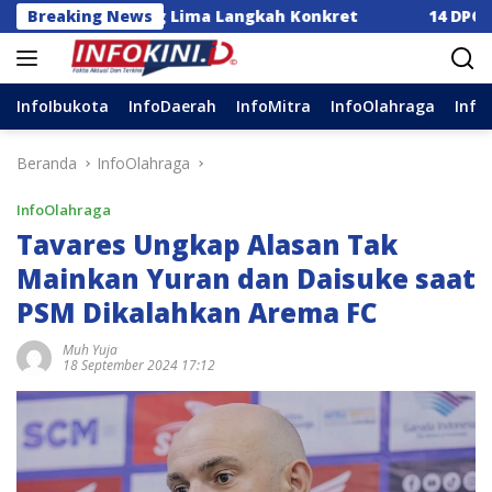
Langsung
 Dorong Lima Langkah Konkret
Breaking News
14 DPC Terima SK Ke
ke
konten
InfoIbukota
InfoDaerah
InfoMitra
InfoOlahraga
Info
Beranda
InfoOlahraga
InfoOlahraga
Tavares Ungkap Alasan Tak
Mainkan Yuran dan Daisuke saat
PSM Dikalahkan Arema FC
Muh Yuja
18 September 2024 17:12