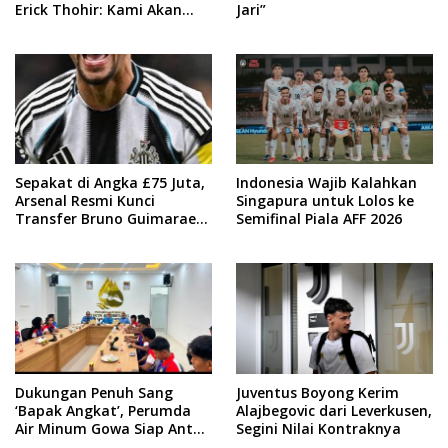
Erick Thohir: Kami Akan
Jari”
Lakukan Evaluasi
Sepakat di Angka £75 Juta,
Indonesia Wajib Kalahkan
Arsenal Resmi Kunci
Singapura untuk Lolos ke
Transfer Bruno Guimaraes
Semifinal Piala AFF 2026
dari Newcastle
Dukungan Penuh Sang
Juventus Boyong Kerim
‘Bapak Angkat’, Perumda
Alajbegovic dari Leverkusen,
Air Minum Gowa Siap Antar
Segini Nilai Kontraknya
Tim Dayung Raih Prestasi