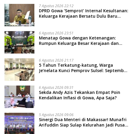
7 Agustus 2026 22:12
DPRD Gowa ‘Semprot’ Internal Kesultanan:
Keluarga Kerajaan Bersatu Dulu Baru
Rancang Perda Baru!
6 Agustus 2026 23:51
Menatap Gowa dengan Ketenangan:
Rumpun Keluarga Besar Kerajaan dan
Bate Salapang Respon Klaim Sepihak,
Tekankan Jalur Musyawarah, Ingatkan
Soal Adat dan Adab
6 Agustus 2026 21:17
5 Tahun Terkatung-katung, Warga
Je’nelata Kunci Pemprov Sulsel: September
2026 Penlok Rampung!
6 Agustus 2026 09:31
Sekda Andy Azis Tekankan Empat Poin
Kendalikan Inflasi di Gowa, Apa Saja?
5 Agustus 2026 09:06
Sinergi Dua Menteri di Makassar! Munafri
Arifuddin Siap Sulap Kelurahan Jadi Pusat
Pertumbuhan Ekonomi Baru