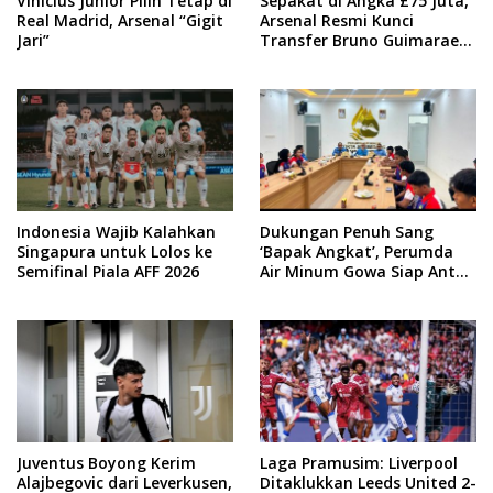
Vinicius Junior Pilih Tetap di
Sepakat di Angka £75 Juta,
Real Madrid, Arsenal “Gigit
Arsenal Resmi Kunci
Jari”
Transfer Bruno Guimaraes
dari Newcastle
Indonesia Wajib Kalahkan
Dukungan Penuh Sang
Singapura untuk Lolos ke
‘Bapak Angkat’, Perumda
Semifinal Piala AFF 2026
Air Minum Gowa Siap Antar
Tim Dayung Raih Prestasi
Puncak
Juventus Boyong Kerim
Laga Pramusim: Liverpool
Alajbegovic dari Leverkusen,
Ditaklukkan Leeds United 2-