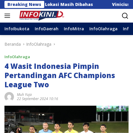
Langsung
tapan Lokasi Masih Dibahas
Breaking News
Vinicius Junior Pilih Te
ke
konten
InfoIbukota
InfoDaerah
InfoMitra
InfoOlahraga
Info
Beranda
InfoOlahraga
InfoOlahraga
4 Wasit Indonesia Pimpin
Pertandingan AFC Champions
League Two
Muh Yuja
22 September 2024 10:16