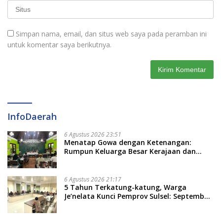
Simpan nama, email, dan situs web saya pada peramban ini
untuk komentar saya berikutnya.
InfoDaerah
6 Agustus 2026 23:51
Menatap Gowa dengan Ketenangan:
Rumpun Keluarga Besar Kerajaan dan
Bate Salapang Respon Klaim Sepihak,
Tekankan Jalur Musyawarah, Ingatkan
Soal Adat dan Adab
6 Agustus 2026 21:17
5 Tahun Terkatung-katung, Warga
Je’nelata Kunci Pemprov Sulsel: September
2026 Penlok Rampung!