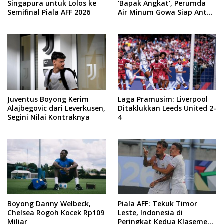
Singapura untuk Lolos ke
‘Bapak Angkat’, Perumda
Semifinal Piala AFF 2026
Air Minum Gowa Siap Antar
Tim Dayung Raih Prestasi
Puncak
Juventus Boyong Kerim
Laga Pramusim: Liverpool
Alajbegovic dari Leverkusen,
Ditaklukkan Leeds United 2-
Segini Nilai Kontraknya
4
Boyong Danny Welbeck,
Piala AFF: Tekuk Timor
Chelsea Rogoh Kocek Rp109
Leste, Indonesia di
Miliar
Peringkat Kedua Klasemen