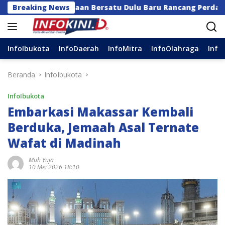
Langsung
 Kerajaan Bersatu Dulu Baru Rancang Perda Baru!
Breaking News
ke
konten
InfoIbukota
InfoDaerah
InfoMitra
InfoOlahraga
Info
Beranda
InfoIbukota
InfoIbukota
Embarkasi Makassar Kembali
Berduka, Jemaah Asal Ternate
Wafat di Madinah
Muh Yuja
10 Mei 2026 18:10