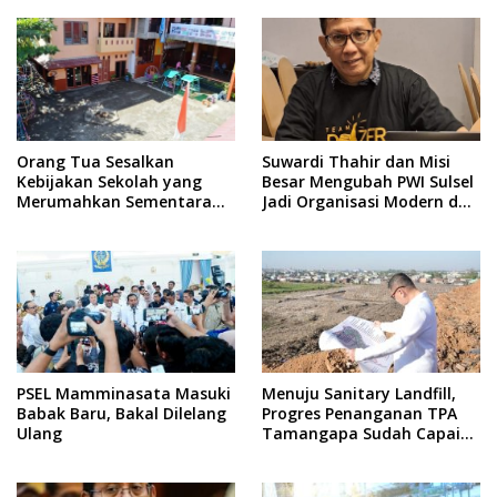
Orang Tua Sesalkan
Suwardi Thahir dan Misi
Kebijakan Sekolah yang
Besar Mengubah PWI Sulsel
Merumahkan Sementara
Jadi Organisasi Modern dan
Anaknya Usai Insiden Gigit
Inklusif
Teman
PSEL Mamminasata Masuki
Menuju Sanitary Landfill,
Babak Baru, Bakal Dilelang
Progres Penanganan TPA
Ulang
Tamangapa Sudah Capai
93 Persen