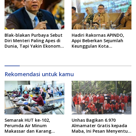
Blak-blakan Purbaya Sebut
Hadiri Rakornas APINDO,
Diri Menteri Paling Apes di
Appi Beberkan Sejumlah
Dunia, Tapi Yakin Ekonomi
Keunggulan Kota
RI Mampu Tembus 6 Persen
Makassar, Apa Saja?
Rekomendasi untuk kamu
Semarak HUT ke-102,
Unhas Bagikan 6.970
Perumda Air Minum
Almamater Gratis kepada
Makassar dan Karang
Maba, Ini Pesan Menyentuh