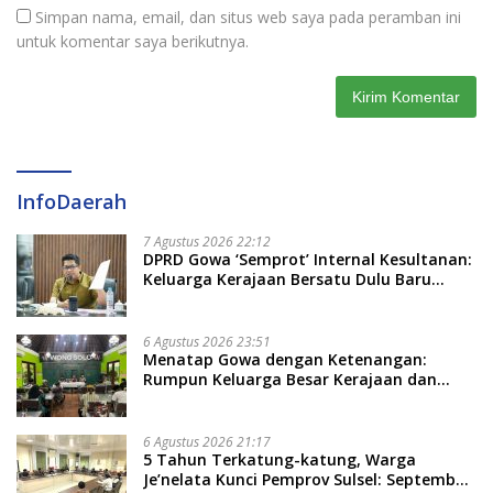
Simpan nama, email, dan situs web saya pada peramban ini
untuk komentar saya berikutnya.
InfoDaerah
7 Agustus 2026 22:12
DPRD Gowa ‘Semprot’ Internal Kesultanan:
Keluarga Kerajaan Bersatu Dulu Baru
Rancang Perda Baru!
6 Agustus 2026 23:51
Menatap Gowa dengan Ketenangan:
Rumpun Keluarga Besar Kerajaan dan
Bate Salapang Respon Klaim Sepihak,
Tekankan Jalur Musyawarah, Ingatkan
Soal Adat dan Adab
6 Agustus 2026 21:17
5 Tahun Terkatung-katung, Warga
Je’nelata Kunci Pemprov Sulsel: September