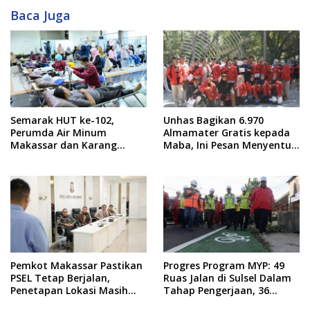
Baca Juga
Semarak HUT ke-102,
Unhas Bagikan 6.970
Perumda Air Minum
Almamater Gratis kepada
Makassar dan Karang
Maba, Ini Pesan Menyentuh
Taruna Gelar Donor Darah
dari Rektor
Pemkot Makassar Pastikan
Progres Program MYP: 49
PSEL Tetap Berjalan,
Ruas Jalan di Sulsel Dalam
Penetapan Lokasi Masih
Tahap Pengerjaan, 36
Dibahas
Masih Perencanaan