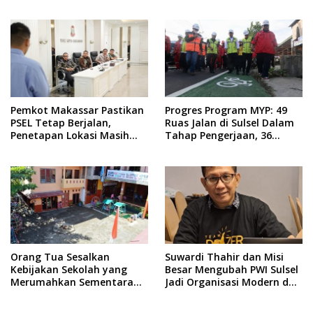
Taruna Gelar Donor Darah
dari Rektor
Pemkot Makassar Pastikan
Progres Program MYP: 49
PSEL Tetap Berjalan,
Ruas Jalan di Sulsel Dalam
Penetapan Lokasi Masih
Tahap Pengerjaan, 36
Dibahas
Masih Perencanaan
Orang Tua Sesalkan
Suwardi Thahir dan Misi
Kebijakan Sekolah yang
Besar Mengubah PWI Sulsel
Merumahkan Sementara
Jadi Organisasi Modern dan
Anaknya Usai Insiden Gigit
Inklusif
Teman