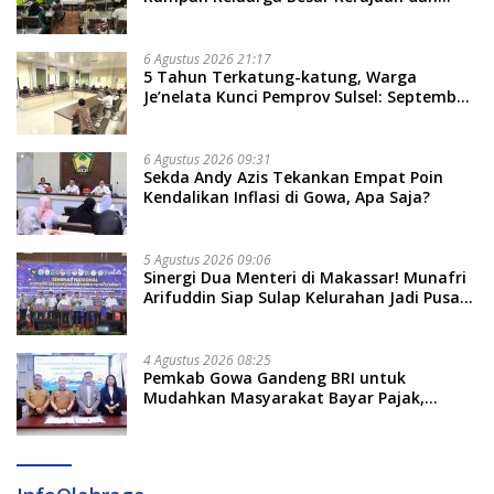
Bate Salapang Respon Klaim Sepihak,
Tekankan Jalur Musyawarah, Ingatkan
Soal Adat dan Adab
6 Agustus 2026 21:17
5 Tahun Terkatung-katung, Warga
Je’nelata Kunci Pemprov Sulsel: September
2026 Penlok Rampung!
6 Agustus 2026 09:31
Sekda Andy Azis Tekankan Empat Poin
Kendalikan Inflasi di Gowa, Apa Saja?
5 Agustus 2026 09:06
Sinergi Dua Menteri di Makassar! Munafri
Arifuddin Siap Sulap Kelurahan Jadi Pusat
Pertumbuhan Ekonomi Baru
4 Agustus 2026 08:25
Pemkab Gowa Gandeng BRI untuk
Mudahkan Masyarakat Bayar Pajak,
Targetkan PAD Rp307 Miliar