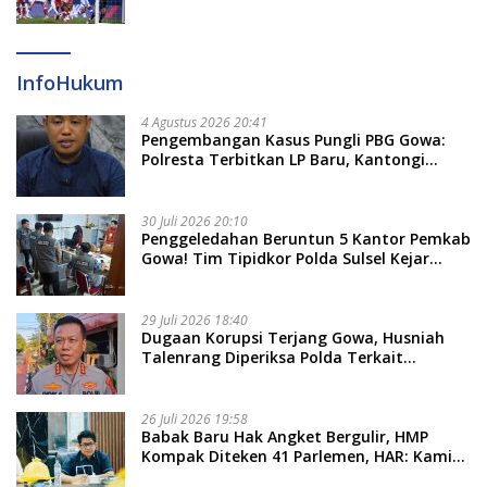
InfoHukum
4 Agustus 2026 20:41
Pengembangan Kasus Pungli PBG Gowa:
Polresta Terbitkan LP Baru, Kantongi
Nama Calon Tersangka Berikutnya
30 Juli 2026 20:10
Penggeledahan Beruntun 5 Kantor Pemkab
Gowa! Tim Tipidkor Polda Sulsel Kejar
Bukti Korupsi Seragam Gratis Rp16 Miliar
29 Juli 2026 18:40
Dugaan Korupsi Terjang Gowa, Husniah
Talenrang Diperiksa Polda Terkait
Pengadaan Seragam Rp16 M
26 Juli 2026 19:58
​Babak Baru Hak Angket Bergulir, HMP
Kompak Diteken 41 Parlemen, HAR: Kami
Proses Sesuai Prosedur!