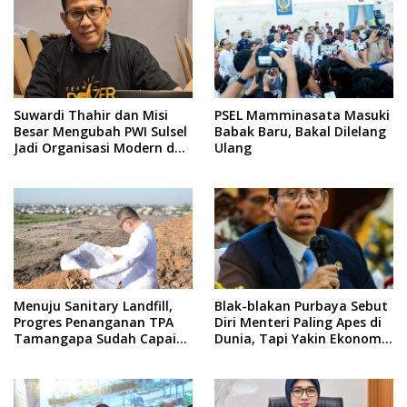
Suwardi Thahir dan Misi
PSEL Mamminasata Masuki
Besar Mengubah PWI Sulsel
Babak Baru, Bakal Dilelang
Jadi Organisasi Modern dan
Ulang
Inklusif
Menuju Sanitary Landfill,
Blak-blakan Purbaya Sebut
Progres Penanganan TPA
Diri Menteri Paling Apes di
Tamangapa Sudah Capai
Dunia, Tapi Yakin Ekonomi
93 Persen
RI Mampu Tembus 6 Persen