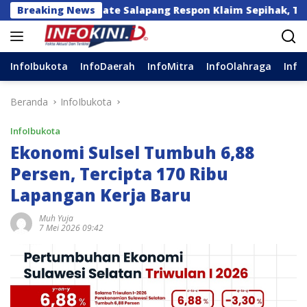
Langsung
ate Salapang Respon Klaim Sepihak, Tekankan Jalur Mus
Breaking News
ke
konten
InfoIbukota
InfoDaerah
InfoMitra
InfoOlahraga
Info
Beranda
InfoIbukota
InfoIbukota
Ekonomi Sulsel Tumbuh 6,88
Persen, Tercipta 170 Ribu
Lapangan Kerja Baru
Muh Yuja
7 Mei 2026 09:42