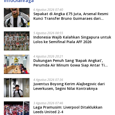
InfoOlahraga
6 Agustus 2026 07:40
Sepakat di Angka £75 Juta, Arsenal Resmi
Kunci Transfer Bruno Guimaraes dari
Newcastle
5 Agustus 2026 08:55
Indonesia Wajib Kalahkan Singapura untuk
Lolos ke Semifinal Piala AFF 2026
4 Agustus 2026 20:21
Dukungan Penuh Sang ‘Bapak Angkat’,
Perumda Air Minum Gowa Siap Antar Tim
Dayung Raih Prestasi Puncak
4 Agustus 2026 07:36
Juventus Boyong Kerim Alajbegovic dari
Leverkusen, Segini Nilai Kontraknya
3 Agustus 2026 07:46
Laga Pramusim: Liverpool Ditaklukkan
Leeds United 2-4