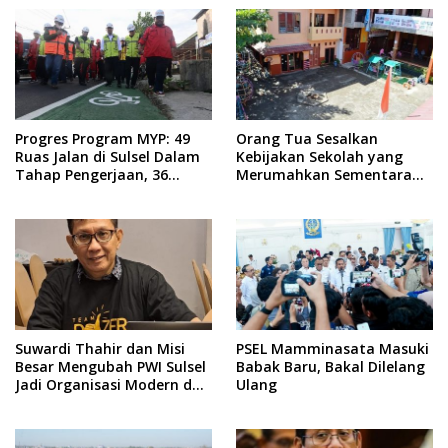
Progres Program MYP: 49
Orang Tua Sesalkan
Ruas Jalan di Sulsel Dalam
Kebijakan Sekolah yang
Tahap Pengerjaan, 36
Merumahkan Sementara
Masih Perencanaan
Anaknya Usai Insiden Gigit
Teman
Suwardi Thahir dan Misi
PSEL Mamminasata Masuki
Besar Mengubah PWI Sulsel
Babak Baru, Bakal Dilelang
Jadi Organisasi Modern dan
Ulang
Inklusif