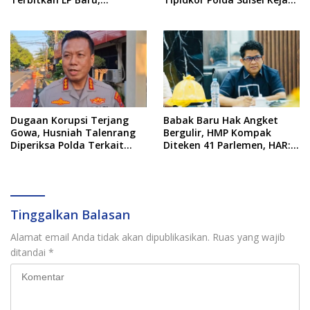
Kantongi Nama Calon
Bukti Korupsi Seragam
Tersangka Berikutnya
Gratis Rp16 Miliar
Dugaan Korupsi Terjang
​Babak Baru Hak Angket
Gowa, Husniah Talenrang
Bergulir, HMP Kompak
Diperiksa Polda Terkait
Diteken 41 Parlemen, HAR:
Pengadaan Seragam Rp16
Kami Proses Sesuai
M
Prosedur!
Tinggalkan Balasan
Alamat email Anda tidak akan dipublikasikan.
Ruas yang wajib
ditandai
*