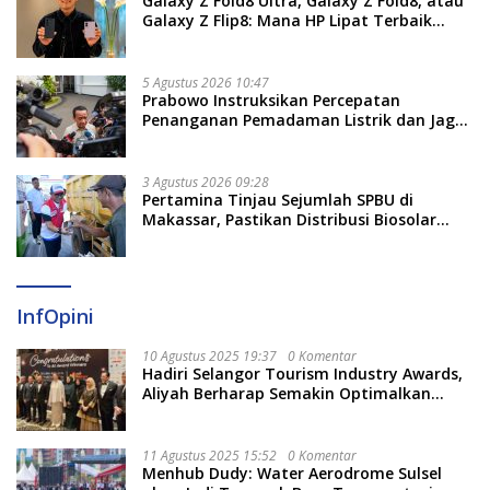
Galaxy Z Fold8 Ultra, Galaxy Z Fold8, atau
Galaxy Z Flip8: Mana HP Lipat Terbaik
Untukmu di 2026?
5 Agustus 2026 10:47
Prabowo Instruksikan Percepatan
Penanganan Pemadaman Listrik dan Jaga
Stabilitas Harga BBM
3 Agustus 2026 09:28
Pertamina Tinjau Sejumlah SPBU di
Makassar, Pastikan Distribusi Biosolar
Berjalan Optimal
InfOpini
10 Agustus 2025 19:37
0 Komentar
Hadiri Selangor Tourism Industry Awards,
Aliyah Berharap Semakin Optimalkan
Pariwisata
11 Agustus 2025 15:52
0 Komentar
Menhub Dudy: Water Aerodrome Sulsel