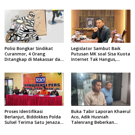
Pengadaan Seragam Rp16
Kami Proses Sesuai
M
Prosedur!
Polisi Bongkar Sindikat
Legislator Sambut Baik
Curanmor, 4 Orang
Putusan MK soal Sisa Kuota
Ditangkap di Makassar dan
Internet Tak Hangus,
Gowa
Operator Harus Sesuaikan
Layanan
Proses Identifikasi
Buka Tabir Laporan Khaerul
Berlanjut, Biddokkes Polda
Aco, Adik Husniah
Sulsel Terima Satu Jenazah
Talenrang Beberkan
Korban KM Nurul Salsa
Keterangan di Polda