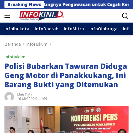
Langsung
oal Pentingnya Pengawasan untuk Cegah Kerugian Daerah
Breaking News
ke
konten
InfoIbukota
InfoDaerah
InfoMitra
InfoOlahraga
Info
Beranda
InfoHukum
InfoHukum
Polisi Bubarkan Tawuran Diduga
Geng Motor di Panakkukang, Ini
Barang Bukti yang Ditemukan
Muh Yuja
10 Mei 2026 11:48