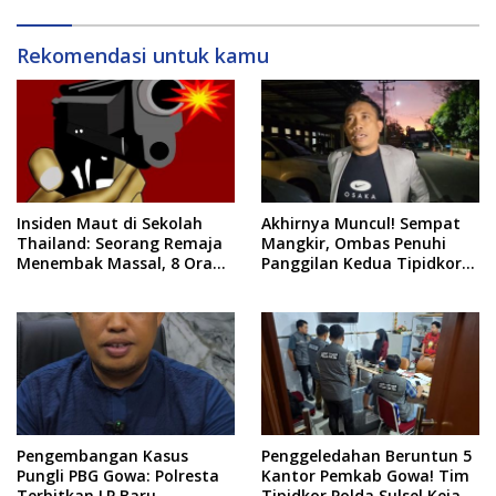
Rekomendasi untuk kamu
Insiden Maut di Sekolah
Akhirnya Muncul! Sempat
Thailand: Seorang Remaja
Mangkir, Ombas Penuhi
Menembak Massal, 8 Orang
Panggilan Kedua Tipidkor
Tewas dan 14 Lainnya
Polda Sulsel, Dicecar 50
Dirawat Intensif
Pertanyaan
Pengembangan Kasus
Penggeledahan Beruntun 5
Pungli PBG Gowa: Polresta
Kantor Pemkab Gowa! Tim
Terbitkan LP Baru,
Tipidkor Polda Sulsel Kejar