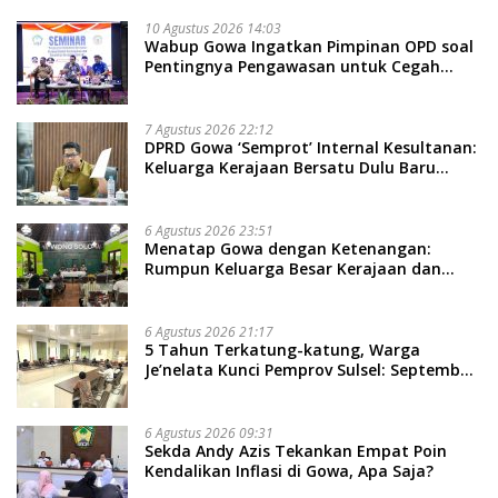
10 Agustus 2026 14:03
Wabup Gowa Ingatkan Pimpinan OPD soal
Pentingnya Pengawasan untuk Cegah
Kerugian Daerah
7 Agustus 2026 22:12
DPRD Gowa ‘Semprot’ Internal Kesultanan:
Keluarga Kerajaan Bersatu Dulu Baru
Rancang Perda Baru!
6 Agustus 2026 23:51
Menatap Gowa dengan Ketenangan:
Rumpun Keluarga Besar Kerajaan dan
Bate Salapang Respon Klaim Sepihak,
Tekankan Jalur Musyawarah, Ingatkan
Soal Adat dan Adab
6 Agustus 2026 21:17
5 Tahun Terkatung-katung, Warga
Je’nelata Kunci Pemprov Sulsel: September
2026 Penlok Rampung!
6 Agustus 2026 09:31
Sekda Andy Azis Tekankan Empat Poin
Kendalikan Inflasi di Gowa, Apa Saja?