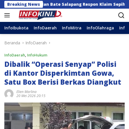
Langsung
 dan Bate Salapang Respon Klaim Sepihak, Tekankan Jalu
Breaking News
ke
konten
InfoIbukota
InfoDaerah
InfoMitra
InfoOlahraga
Info
Beranda
InfoDaerah
InfoDaerah
,
InfoHukum
Dibalik “Operasi Senyap” Polisi
di Kantor Disperkimtan Gowa,
Satu Box Berisi Berkas Diangkut
Elien Marlina
20 Mei 2026 20:15