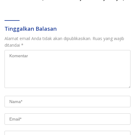
Kantongi Nama Calon
Targetkan PAD Rp307 Miliar
Tersangka Berikutnya
Tinggalkan Balasan
Alamat email Anda tidak akan dipublikasikan.
Ruas yang wajib
ditandai
*