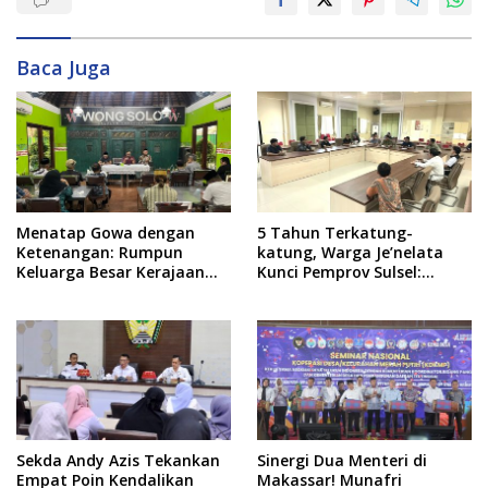
Baca Juga
Menatap Gowa dengan
5 Tahun Terkatung-
Ketenangan: Rumpun
katung, Warga Je’nelata
Keluarga Besar Kerajaan
Kunci Pemprov Sulsel:
dan Bate Salapang Respon
September 2026 Penlok
Klaim Sepihak, Tekankan
Rampung!
Jalur Musyawarah,
Ingatkan Soal Adat dan
Adab
Sekda Andy Azis Tekankan
Sinergi Dua Menteri di
Empat Poin Kendalikan
Makassar! Munafri