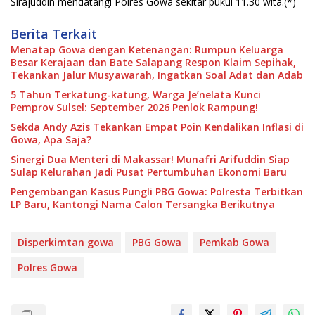
Sirajuddin mendatangi Polres Gowa sekitar pukul 11.30 wita.(*)
Berita Terkait
Menatap Gowa dengan Ketenangan: Rumpun Keluarga
Besar Kerajaan dan Bate Salapang Respon Klaim Sepihak,
Tekankan Jalur Musyawarah, Ingatkan Soal Adat dan Adab
5 Tahun Terkatung-katung, Warga Je’nelata Kunci
Pemprov Sulsel: September 2026 Penlok Rampung!
Sekda Andy Azis Tekankan Empat Poin Kendalikan Inflasi di
Gowa, Apa Saja?
Sinergi Dua Menteri di Makassar! Munafri Arifuddin Siap
Sulap Kelurahan Jadi Pusat Pertumbuhan Ekonomi Baru
Pengembangan Kasus Pungli PBG Gowa: Polresta Terbitkan
LP Baru, Kantongi Nama Calon Tersangka Berikutnya
Disperkimtan gowa
PBG Gowa
Pemkab Gowa
Polres Gowa