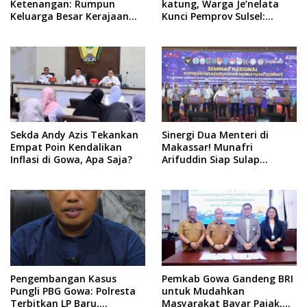
Ketenangan: Rumpun
katung, Warga Je’nelata
Keluarga Besar Kerajaan
Kunci Pemprov Sulsel:
dan Bate Salapang Respon
September 2026 Penlok
Klaim Sepihak, Tekankan
Rampung!
Jalur Musyawarah,
Ingatkan Soal Adat dan
Adab
Sekda Andy Azis Tekankan
Sinergi Dua Menteri di
Empat Poin Kendalikan
Makassar! Munafri
Inflasi di Gowa, Apa Saja?
Arifuddin Siap Sulap
Kelurahan Jadi Pusat
Pertumbuhan Ekonomi
Baru
Pengembangan Kasus
Pemkab Gowa Gandeng BRI
Pungli PBG Gowa: Polresta
untuk Mudahkan
Terbitkan LP Baru,
Masyarakat Bayar Pajak,