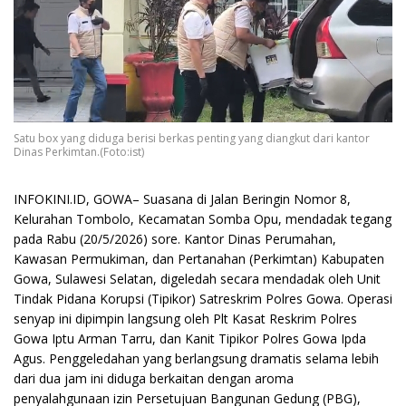
Satu box yang diduga berisi berkas penting yang diangkut dari kantor
Dinas Perkimtan.(Foto:ist)
INFOKINI.ID, GOWA– Suasana di Jalan Beringin Nomor 8,
Kelurahan Tombolo, Kecamatan Somba Opu, mendadak tegang
pada Rabu (20/5/2026) sore. Kantor Dinas Perumahan,
Kawasan Permukiman, dan Pertanahan (Perkimtan) Kabupaten
Gowa, Sulawesi Selatan, digeledah secara mendadak oleh Unit
Tindak Pidana Korupsi (Tipikor) Satreskrim Polres Gowa. Operasi
senyap ini dipimpin langsung oleh Plt Kasat Reskrim Polres
Gowa Iptu Arman Tarru, dan Kanit Tipikor Polres Gowa Ipda
Agus. Penggeledahan yang berlangsung dramatis selama lebih
dari dua jam ini diduga berkaitan dengan aroma
penyalahgunaan izin Persetujuan Bangunan Gedung (PBG),