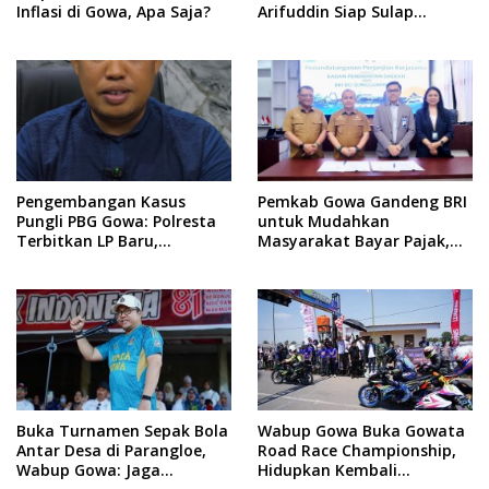
Inflasi di Gowa, Apa Saja?
Arifuddin Siap Sulap
Kelurahan Jadi Pusat
Pertumbuhan Ekonomi
Baru
Pengembangan Kasus
Pemkab Gowa Gandeng BRI
Pungli PBG Gowa: Polresta
untuk Mudahkan
Terbitkan LP Baru,
Masyarakat Bayar Pajak,
Kantongi Nama Calon
Targetkan PAD Rp307 Miliar
Tersangka Berikutnya
Buka Turnamen Sepak Bola
Wabup Gowa Buka Gowata
Antar Desa di Parangloe,
Road Race Championship,
Wabup Gowa: Jaga
Hidupkan Kembali