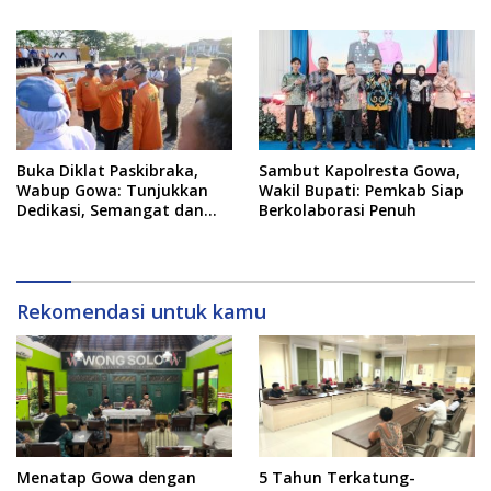
Persaudaraan dan
Semangat Otomotif
Sportivitas
Setelah 20 Tahun Vakum
Buka Diklat Paskibraka,
Sambut Kapolresta Gowa,
Wabup Gowa: Tunjukkan
Wakil Bupati: Pemkab Siap
Dedikasi, Semangat dan
Berkolaborasi Penuh
Tanggung Jawab
Rekomendasi untuk kamu
Menatap Gowa dengan
5 Tahun Terkatung-