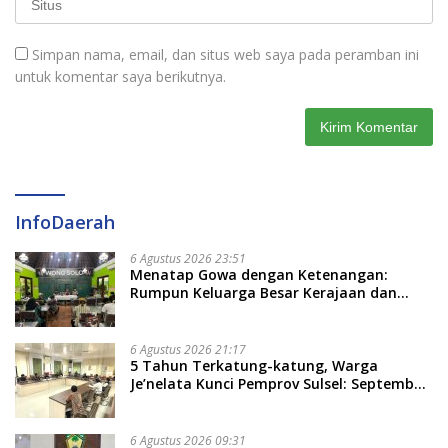
Simpan nama, email, dan situs web saya pada peramban ini
untuk komentar saya berikutnya.
InfoDaerah
6 Agustus 2026 23:51
Menatap Gowa dengan Ketenangan:
Rumpun Keluarga Besar Kerajaan dan
Bate Salapang Respon Klaim Sepihak,
Tekankan Jalur Musyawarah, Ingatkan
Soal Adat dan Adab
6 Agustus 2026 21:17
5 Tahun Terkatung-katung, Warga
Je’nelata Kunci Pemprov Sulsel: September
2026 Penlok Rampung!
6 Agustus 2026 09:31