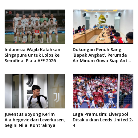
dari Newcastle
Indonesia Wajib Kalahkan
Dukungan Penuh Sang
Singapura untuk Lolos ke
‘Bapak Angkat’, Perumda
Semifinal Piala AFF 2026
Air Minum Gowa Siap Antar
Tim Dayung Raih Prestasi
Puncak
Juventus Boyong Kerim
Laga Pramusim: Liverpool
Alajbegovic dari Leverkusen,
Ditaklukkan Leeds United 2-
Segini Nilai Kontraknya
4