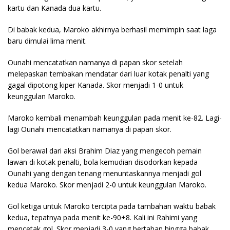
kartu dan Kanada dua kartu.
Di babak kedua, Maroko akhirnya berhasil memimpin saat laga
baru dimulai lima menit.
Ounahi mencatatkan namanya di papan skor setelah
melepaskan tembakan mendatar dari luar kotak penalti yang
gagal dipotong kiper Kanada. Skor menjadi 1-0 untuk
keunggulan Maroko.
Maroko kembali menambah keunggulan pada menit ke-82. Lagi-
lagi Ounahi mencatatkan namanya di papan skor.
Gol berawal dari aksi Brahim Diaz yang mengecoh pemain
lawan di kotak penalti, bola kemudian disodorkan kepada
Ounahi yang dengan tenang menuntaskannya menjadi gol
kedua Maroko. Skor menjadi 2-0 untuk keunggulan Maroko.
Gol ketiga untuk Maroko tercipta pada tambahan waktu babak
kedua, tepatnya pada menit ke-90+8. Kali ini Rahimi yang
mencetak gol. Skor menjadi 3-0 yang bertahan hingga babak