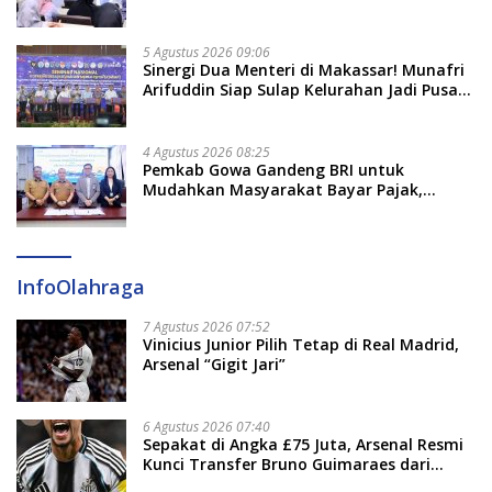
5 Agustus 2026 09:06
Sinergi Dua Menteri di Makassar! Munafri
Arifuddin Siap Sulap Kelurahan Jadi Pusat
Pertumbuhan Ekonomi Baru
4 Agustus 2026 08:25
Pemkab Gowa Gandeng BRI untuk
Mudahkan Masyarakat Bayar Pajak,
Targetkan PAD Rp307 Miliar
InfoOlahraga
7 Agustus 2026 07:52
Vinicius Junior Pilih Tetap di Real Madrid,
Arsenal “Gigit Jari”
6 Agustus 2026 07:40
Sepakat di Angka £75 Juta, Arsenal Resmi
Kunci Transfer Bruno Guimaraes dari
Newcastle