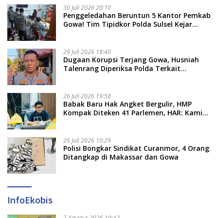
30 Juli 2026 20:10
Penggeledahan Beruntun 5 Kantor Pemkab
Gowa! Tim Tipidkor Polda Sulsel Kejar
Bukti Korupsi Seragam Gratis Rp16 Miliar
29 Juli 2026 18:40
Dugaan Korupsi Terjang Gowa, Husniah
Talenrang Diperiksa Polda Terkait
Pengadaan Seragam Rp16 M
26 Juli 2026 19:58
​Babak Baru Hak Angket Bergulir, HMP
Kompak Diteken 41 Parlemen, HAR: Kami
Proses Sesuai Prosedur!
26 Juli 2026 10:29
Polisi Bongkar Sindikat Curanmor, 4 Orang
Ditangkap di Makassar dan Gowa
InfoEkobis
7 Agustus 2026 10:42