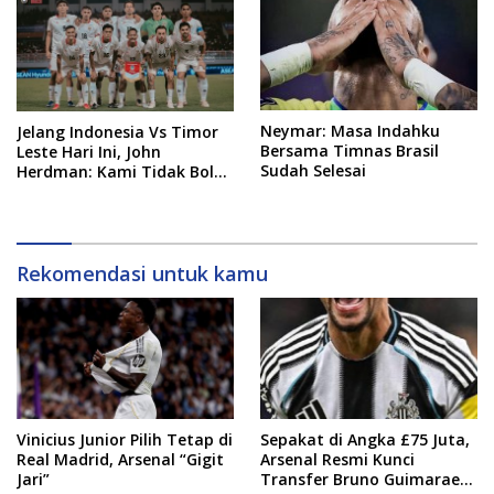
Neymar: Masa Indahku
Jelang Indonesia Vs Timor
Bersama Timnas Brasil
Leste Hari Ini, John
Sudah Selesai
Herdman: Kami Tidak Boleh
Remehkan Lawan
Rekomendasi untuk kamu
Vinicius Junior Pilih Tetap di
Sepakat di Angka £75 Juta,
Real Madrid, Arsenal “Gigit
Arsenal Resmi Kunci
Jari”
Transfer Bruno Guimaraes