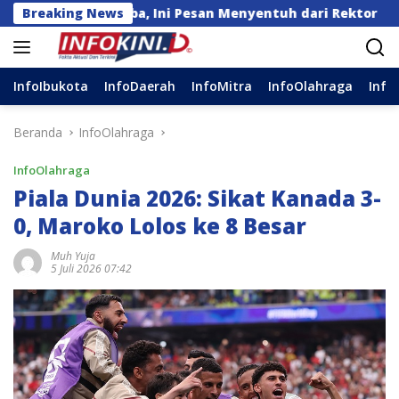
Langsung
da Maba, Ini Pesan Menyentuh dari Rektor
Breaking News
Pegadai
ke
konten
InfoIbukota
InfoDaerah
InfoMitra
InfoOlahraga
Info
Beranda
InfoOlahraga
InfoOlahraga
Piala Dunia 2026: Sikat Kanada 3-
0, Maroko Lolos ke 8 Besar
Muh Yuja
5 Juli 2026 07:42