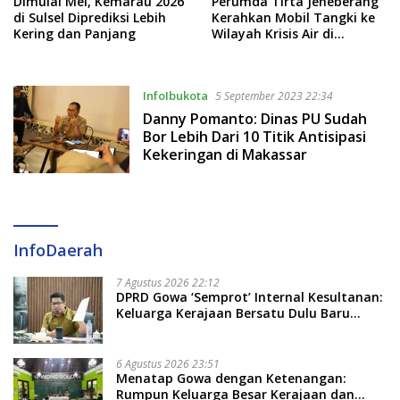
Dimulai Mei, Kemarau 2026
Perumda Tirta Jeneberang
di Sulsel Diprediksi Lebih
Kerahkan Mobil Tangki ke
Kering dan Panjang
Wilayah Krisis Air di
Pattallassang dan
Parangloe
InfoIbukota
5 September 2023 22:34
Danny Pomanto: Dinas PU Sudah
Bor Lebih Dari 10 Titik Antisipasi
Kekeringan di Makassar
InfoDaerah
7 Agustus 2026 22:12
DPRD Gowa ‘Semprot’ Internal Kesultanan:
Keluarga Kerajaan Bersatu Dulu Baru
Rancang Perda Baru!
6 Agustus 2026 23:51
Menatap Gowa dengan Ketenangan:
Rumpun Keluarga Besar Kerajaan dan