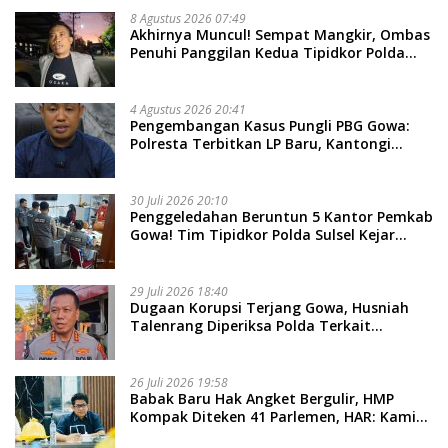
8 Agustus 2026 07:49
Akhirnya Muncul! Sempat Mangkir, Ombas
Penuhi Panggilan Kedua Tipidkor Polda
Sulsel, Dicecar 50 Pertanyaan
4 Agustus 2026 20:41
Pengembangan Kasus Pungli PBG Gowa:
Polresta Terbitkan LP Baru, Kantongi
Nama Calon Tersangka Berikutnya
30 Juli 2026 20:10
Penggeledahan Beruntun 5 Kantor Pemkab
Gowa! Tim Tipidkor Polda Sulsel Kejar
Bukti Korupsi Seragam Gratis Rp16 Miliar
29 Juli 2026 18:40
Dugaan Korupsi Terjang Gowa, Husniah
Talenrang Diperiksa Polda Terkait
Pengadaan Seragam Rp16 M
26 Juli 2026 19:58
​Babak Baru Hak Angket Bergulir, HMP
Kompak Diteken 41 Parlemen, HAR: Kami
Proses Sesuai Prosedur!