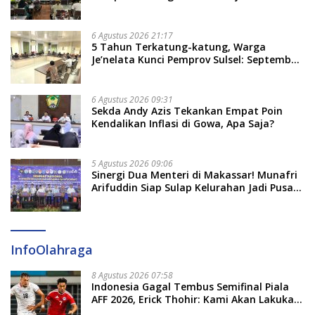
Bate Salapang Respon Klaim Sepihak,
Tekankan Jalur Musyawarah, Ingatkan
Soal Adat dan Adab
6 Agustus 2026 21:17
5 Tahun Terkatung-katung, Warga
Je’nelata Kunci Pemprov Sulsel: September
2026 Penlok Rampung!
6 Agustus 2026 09:31
Sekda Andy Azis Tekankan Empat Poin
Kendalikan Inflasi di Gowa, Apa Saja?
5 Agustus 2026 09:06
Sinergi Dua Menteri di Makassar! Munafri
Arifuddin Siap Sulap Kelurahan Jadi Pusat
Pertumbuhan Ekonomi Baru
InfoOlahraga
8 Agustus 2026 07:58
Indonesia Gagal Tembus Semifinal Piala
AFF 2026, Erick Thohir: Kami Akan Lakukan
Evaluasi