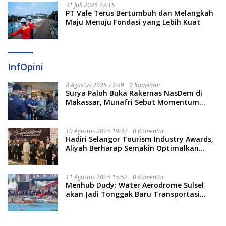
31 Juli 2026 22:15
PT Vale Terus Bertumbuh dan Melangkah
Maju Menuju Fondasi yang Lebih Kuat
InfOpini
8 Agustus 2025 23:49
0 Komentar
Surya Paloh Buka Rakernas NasDem di
Makassar, Munafri Sebut Momentum
Kuatkan Pendidikan Politik
10 Agustus 2025 19:37
0 Komentar
Hadiri Selangor Tourism Industry Awards,
Aliyah Berharap Semakin Optimalkan
Pariwisata
11 Agustus 2025 15:52
0 Komentar
Menhub Dudy: Water Aerodrome Sulsel
akan Jadi Tonggak Baru Transportasi
Nasional