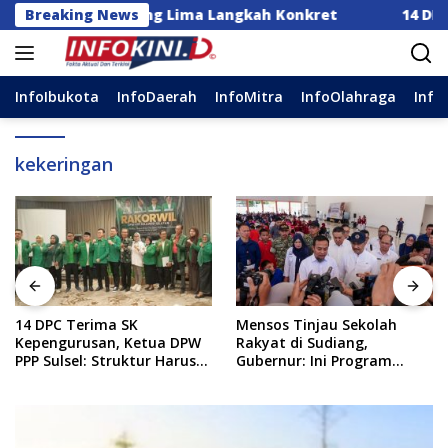
Langsung
ndonesia Dorong Lima Langkah Konkret
Breaking News
14 DPC Teri
ke
konten
InfoIbukota
InfoDaerah
InfoMitra
InfoOlahraga
Info
kekeringan
14 DPC Terima SK
Mensos Tinjau Sekolah
Kepengurusan, Ketua DPW
Rakyat di Sudiang,
PPP Sulsel: Struktur Harus
Gubernur: Ini Program
Benar-benar Kuat
Istimewa