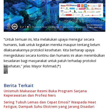
“Untuk temuan ini, kita melakukan upaya menegur secara
humanis, baik untuk kegiatan mereka maupun tentang belum
dilaksanakannya protokol kesehatan. Kita berharap upaya
mengedukasi secara kontinu dan humanis ini akan menimbulkan
kesadaran bagi masyarakat untuk patuh terhadap protokol
kesehatan,” jelas Mayor Rohmad.(*)
S
u
a
s
Berita Terkait
a
Unismuh Makassar Resmi Buka Program Sarjana
n
a
Keperawatan dan Profesi Ners
p
a
Sering Tubuh Lemas dan Cepat Emosi? Waspada Heat
t
Fatigue, Dampak Suhu Ekstrem yang Jarang Disadari
r