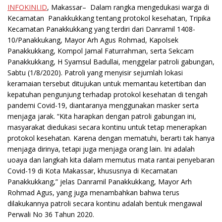
INFOKINI.ID
, Makassar– Dalam rangka mengedukasi warga di
Kecamatan Panakkukkang tentang protokol kesehatan, Tripika
Kecamatan Panakkukkang yang terdiri dari Danramil 1408-
10/Panakkukang, Mayor Arh Agus Rohmad, Kapolsek
Panakkukkang, Kompol Jamal Faturrahman, serta Sekcam
Panakkukkang, H Syamsul Badullai, menggelar patroli gabungan,
Sabtu (1/8/2020). Patroli yang menyisir sejumlah lokasi
keramaian tersebut ditujukan untuk memantau ketertiban dan
kepatuhan pengunjung terhadap protokol kesehatan di tengah
pandemi Covid-19, diantaranya menggunakan masker serta
menjaga jarak. “Kita harapkan dengan patroli gabungan ini,
masyarakat diedukasi secara kontinu untuk tetap menerapkan
protokol kesehatan. Karena dengan mematuhi, berarti tak hanya
menjaga dirinya, tetapi juga menjaga orang lain. Ini adalah
uoaya dan langkah kita dalam memutus mata rantai penyebaran
Covid-19 di Kota Makassar, khususnya di Kecamatan
Panakkukkang,” jelas Danramil Panakkukkang, Mayor Arh
Rohmad Agus, yang juga menambahkan bahwa terus
dilakukannya patroli secara kontinu adalah bentuk mengawal
Perwali No 36 Tahun 2020.