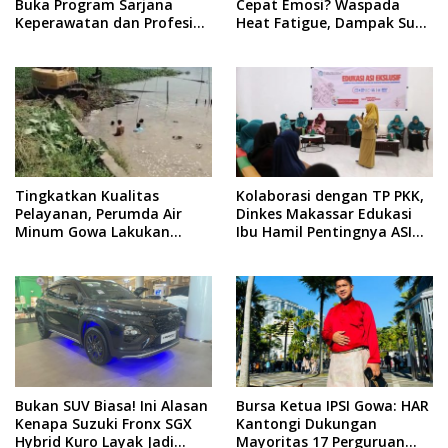
Buka Program Sarjana
Cepat Emosi? Waspada
Keperawatan dan Profesi
Heat Fatigue, Dampak Suhu
Ners
Ekstrem yang Jarang
Disadari
Tingkatkan Kualitas
Kolaborasi dengan TP PKK,
Pelayanan, Perumda Air
Dinkes Makassar Edukasi
Minum Gowa Lakukan
Ibu Hamil Pentingnya ASI
Normalisasi dan Ekstraksi
Eksklusif
Sedimen di IKK Barombong
Bukan SUV Biasa! Ini Alasan
Bursa Ketua IPSI Gowa: HAR
Kenapa Suzuki Fronx SGX
Kantongi Dukungan
Hybrid Kuro Layak Jadi
Mayoritas 17 Perguruan