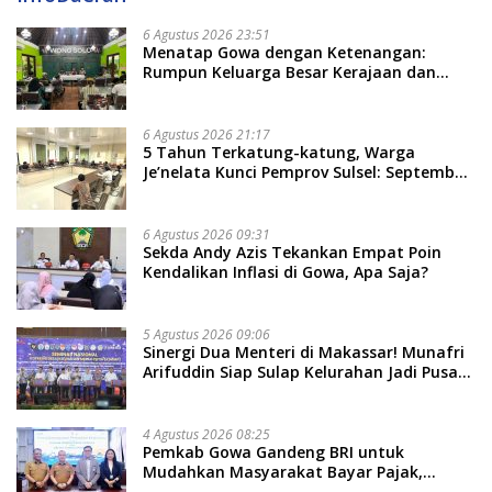
6 Agustus 2026 23:51
Menatap Gowa dengan Ketenangan:
Rumpun Keluarga Besar Kerajaan dan
Bate Salapang Respon Klaim Sepihak,
Tekankan Jalur Musyawarah, Ingatkan
Soal Adat dan Adab
6 Agustus 2026 21:17
5 Tahun Terkatung-katung, Warga
Je’nelata Kunci Pemprov Sulsel: September
2026 Penlok Rampung!
6 Agustus 2026 09:31
Sekda Andy Azis Tekankan Empat Poin
Kendalikan Inflasi di Gowa, Apa Saja?
5 Agustus 2026 09:06
Sinergi Dua Menteri di Makassar! Munafri
Arifuddin Siap Sulap Kelurahan Jadi Pusat
Pertumbuhan Ekonomi Baru
4 Agustus 2026 08:25
Pemkab Gowa Gandeng BRI untuk
Mudahkan Masyarakat Bayar Pajak,
Targetkan PAD Rp307 Miliar