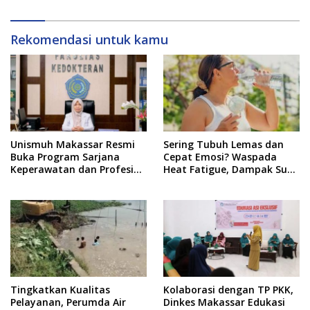
Hasil Bumi
dan NAPZA di Tribun Timur
Rekomendasi untuk kamu
Unismuh Makassar Resmi
Sering Tubuh Lemas dan
Buka Program Sarjana
Cepat Emosi? Waspada
Keperawatan dan Profesi
Heat Fatigue, Dampak Suhu
Ners
Ekstrem yang Jarang
Disadari
Tingkatkan Kualitas
Kolaborasi dengan TP PKK,
Pelayanan, Perumda Air
Dinkes Makassar Edukasi