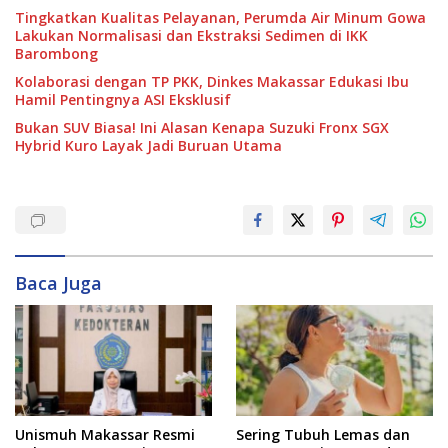
o
Tingkatkan Kualitas Pelayanan, Perumda Air Minum Gowa
l
Lakukan Normalisasi dan Ekstraksi Sedimen di IKK
i
g
Barombong
a
b
Kolaborasi dengan TP PKK, Dinkes Makassar Edukasi Ibu
u
Hamil Pentingnya ASI Eksklusif
n
g
Bukan SUV Biasa! Ini Alasan Kenapa Suzuki Fronx SGX
a
Hybrid Kuro Layak Jadi Buruan Utama
n
d
i
P
a
s
a
r
s
e
Baca Juga
g
a
r
M
a
k
a
s
s
a
r
Unismuh Makassar Resmi
Sering Tubuh Lemas dan