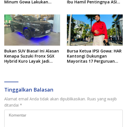
Minum Gowa Lakukan
Ibu Hamil Pentingnya ASI
Normalisasi dan Ekstraksi
Eksklusif
Sedimen di IKK Barombong
Bukan SUV Biasa! Ini Alasan
Bursa Ketua IPSI Gowa: HAR
Kenapa Suzuki Fronx SGX
Kantongi Dukungan
Hybrid Kuro Layak Jadi
Mayoritas 17 Perguruan
Buruan Utama
Silat
Tinggalkan Balasan
Alamat email Anda tidak akan dipublikasikan.
Ruas yang wajib
ditandai
*