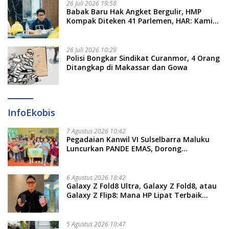
26 Juli 2026 19:58
​Babak Baru Hak Angket Bergulir, HMP
Kompak Diteken 41 Parlemen, HAR: Kami
Proses Sesuai Prosedur!
26 Juli 2026 10:29
Polisi Bongkar Sindikat Curanmor, 4 Orang
Ditangkap di Makassar dan Gowa
InfoEkobis
7 Agustus 2026 10:42
Pegadaian Kanwil VI Sulselbarra Maluku
Luncurkan PANDE EMAS, Dorong
Kemandirian Ekonomi Masyarakat
6 Agustus 2026 18:42
Galaxy Z Fold8 Ultra, Galaxy Z Fold8, atau
Galaxy Z Flip8: Mana HP Lipat Terbaik
Untukmu di 2026?
5 Agustus 2026 10:47