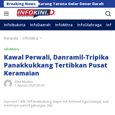
Langsung
r dan Karang Taruna Gelar Donor Darah
Breaking News
Anggota D
ke
konten
InfoIbukota
InfoDaerah
InfoMitra
InfoOlahraga
Info
Beranda
InfoMitra
InfoMitra
Kawal Perwali, Danramil-Tripika
Panakkukkang Tertibkan Pusat
Keramaian
Elien Marlina
1 Agustus 2020 05:59
Danramil 1408-10/Panakkukkang, Mayor Arh Rohmad Agus Hidayat, saat
memimpin patroli gabungan. (Ist)