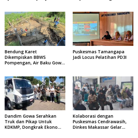
Buruan Utama
Silat
Bendung Karet
Puskesmas Tamangapa
Dikempiskan BBWS
Jadi Locus Pelatihan PD3I
Pompengan, Air Baku Gowa
Anjlok 80 Persen: 20 Ribu
Pelanggan Terdampak!
Dandim Gowa Serahkan
Kolaborasi dengan
Truk dan Pikap Untuk
Puskesmas Cendrawasih,
KDKMP, Dongkrak Ekonomi
Dinkes Makassar Gelar
Desa, Pangkas Jalur Logistik
Skrining Kesehatan Jiwa