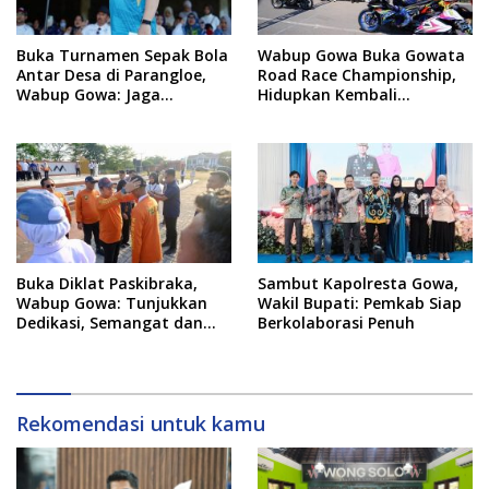
Buka Turnamen Sepak Bola
Wabup Gowa Buka Gowata
Antar Desa di Parangloe,
Road Race Championship,
Wabup Gowa: Jaga
Hidupkan Kembali
Persaudaraan dan
Semangat Otomotif
Sportivitas
Setelah 20 Tahun Vakum
Buka Diklat Paskibraka,
Sambut Kapolresta Gowa,
Wabup Gowa: Tunjukkan
Wakil Bupati: Pemkab Siap
Dedikasi, Semangat dan
Berkolaborasi Penuh
Tanggung Jawab
Rekomendasi untuk kamu