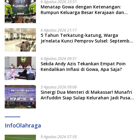
6 Agustus 2026 23:51
Menatap Gowa dengan Ketenangan:
Rumpun Keluarga Besar Kerajaan dan
Bate Salapang Respon Klaim Sepihak,
Tekankan Jalur Musyawarah, Ingatkan
Soal Adat dan Adab
6 Agustus 2026 21:17
5 Tahun Terkatung-katung, Warga
Je’nelata Kunci Pemprov Sulsel: September
2026 Penlok Rampung!
6 Agustus 2026 09:31
Sekda Andy Azis Tekankan Empat Poin
Kendalikan Inflasi di Gowa, Apa Saja?
5 Agustus 2026 09:06
Sinergi Dua Menteri di Makassar! Munafri
Arifuddin Siap Sulap Kelurahan Jadi Pusat
Pertumbuhan Ekonomi Baru
InfoOlahraga
9 Agustus 2026 07:50