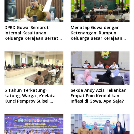
DPRD Gowa ‘Semprot’
Menatap Gowa dengan
Internal Kesultanan:
Ketenangan: Rumpun
Keluarga Kerajaan Bersatu
Keluarga Besar Kerajaan
Dulu Baru Rancang Perda
dan Bate Salapang Respon
Baru!
Klaim Sepihak, Tekankan
Jalur Musyawarah,
Ingatkan Soal Adat dan
Adab
5 Tahun Terkatung-
Sekda Andy Azis Tekankan
katung, Warga Je’nelata
Empat Poin Kendalikan
Kunci Pemprov Sulsel:
Inflasi di Gowa, Apa Saja?
September 2026 Penlok
Rampung!