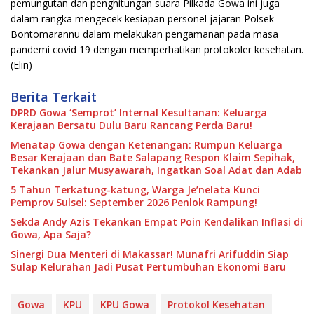
pemungutan dan penghitungan suara Pilkada Gowa ini juga
dalam rangka mengecek kesiapan personel jajaran Polsek
Bontomarannu dalam melakukan pengamanan pada masa
pandemi covid 19 dengan memperhatikan protokoler kesehatan.
(Elin)
Berita Terkait
DPRD Gowa ‘Semprot’ Internal Kesultanan: Keluarga
Kerajaan Bersatu Dulu Baru Rancang Perda Baru!
Menatap Gowa dengan Ketenangan: Rumpun Keluarga
Besar Kerajaan dan Bate Salapang Respon Klaim Sepihak,
Tekankan Jalur Musyawarah, Ingatkan Soal Adat dan Adab
5 Tahun Terkatung-katung, Warga Je’nelata Kunci
Pemprov Sulsel: September 2026 Penlok Rampung!
Sekda Andy Azis Tekankan Empat Poin Kendalikan Inflasi di
Gowa, Apa Saja?
Sinergi Dua Menteri di Makassar! Munafri Arifuddin Siap
Sulap Kelurahan Jadi Pusat Pertumbuhan Ekonomi Baru
Gowa
KPU
KPU Gowa
Protokol Kesehatan