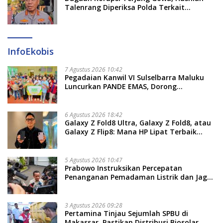
Talenrang Diperiksa Polda Terkait
Pengadaan Seragam Rp16 M
InfoEkobis
7 Agustus 2026 10:42
Pegadaian Kanwil VI Sulselbarra Maluku
Luncurkan PANDE EMAS, Dorong
Kemandirian Ekonomi Masyarakat
6 Agustus 2026 18:42
Galaxy Z Fold8 Ultra, Galaxy Z Fold8, atau
Galaxy Z Flip8: Mana HP Lipat Terbaik
Untukmu di 2026?
5 Agustus 2026 10:47
Prabowo Instruksikan Percepatan
Penanganan Pemadaman Listrik dan Jaga
Stabilitas Harga BBM
3 Agustus 2026 09:28
Pertamina Tinjau Sejumlah SPBU di
Makassar, Pastikan Distribusi Biosolar