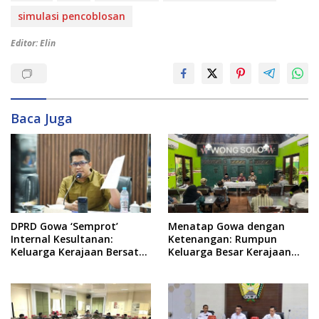
simulasi pencoblosan
Editor: Elin
Baca Juga
DPRD Gowa ‘Semprot’
Menatap Gowa dengan
Internal Kesultanan:
Ketenangan: Rumpun
Keluarga Kerajaan Bersatu
Keluarga Besar Kerajaan
Dulu Baru Rancang Perda
dan Bate Salapang Respon
Baru!
Klaim Sepihak, Tekankan
Jalur Musyawarah,
Ingatkan Soal Adat dan
Adab