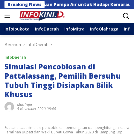
Langsung
ga Bantuan Pompa Air untuk Hadapi Kemarau di Sulsel
Breaking News
ke
konten
InfoIbukota
InfoDaerah
InfoMitra
InfoOlahraga
Info
Beranda
InfoDaerah
InfoDaerah
Simulasi Pencoblosan di
Pattalassang, Pemilih Bersuhu
Tubuh Tinggi Disiapkan Bilik
Khusus
Muh Yuja
5 November 2020 08:46
Suasana saat simulasi pencoblosan pemungutan dan penghitungan suara
Pemilihan Bupati dan Wakil Bupati Gowa Tahun 2020 di Kampung Kopi