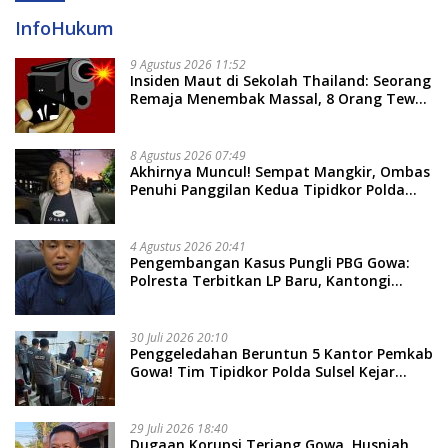
InfoHukum
9 Agustus 2026 11:52
Insiden Maut di Sekolah Thailand: Seorang
Remaja Menembak Massal, 8 Orang Tewas
dan 14 Lainnya Dirawat Intensif
8 Agustus 2026 07:49
Akhirnya Muncul! Sempat Mangkir, Ombas
Penuhi Panggilan Kedua Tipidkor Polda
Sulsel, Dicecar 50 Pertanyaan
4 Agustus 2026 20:41
Pengembangan Kasus Pungli PBG Gowa:
Polresta Terbitkan LP Baru, Kantongi
Nama Calon Tersangka Berikutnya
30 Juli 2026 20:10
Penggeledahan Beruntun 5 Kantor Pemkab
Gowa! Tim Tipidkor Polda Sulsel Kejar
Bukti Korupsi Seragam Gratis Rp16 Miliar
29 Juli 2026 18:40
Dugaan Korupsi Terjang Gowa, Husniah