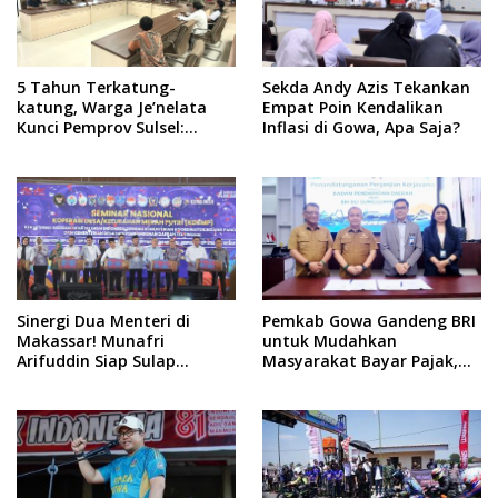
5 Tahun Terkatung-
Sekda Andy Azis Tekankan
katung, Warga Je’nelata
Empat Poin Kendalikan
Kunci Pemprov Sulsel:
Inflasi di Gowa, Apa Saja?
September 2026 Penlok
Rampung!
Sinergi Dua Menteri di
Pemkab Gowa Gandeng BRI
Makassar! Munafri
untuk Mudahkan
Arifuddin Siap Sulap
Masyarakat Bayar Pajak,
Kelurahan Jadi Pusat
Targetkan PAD Rp307 Miliar
Pertumbuhan Ekonomi
Baru