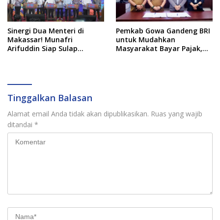
Sinergi Dua Menteri di
Pemkab Gowa Gandeng BRI
Makassar! Munafri
untuk Mudahkan
Arifuddin Siap Sulap
Masyarakat Bayar Pajak,
Kelurahan Jadi Pusat
Targetkan PAD Rp307 Miliar
Pertumbuhan Ekonomi
Baru
Tinggalkan Balasan
Alamat email Anda tidak akan dipublikasikan.
Ruas yang wajib
ditandai
*