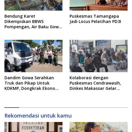
Bendung Karet
Puskesmas Tamangapa
Dikempiskan BBWS
Jadi Locus Pelatihan PD3I
Pompengan, Air Baku Gowa
Anjlok 80 Persen: 20 Ribu
Pelanggan Terdampak!
Dandim Gowa Serahkan
Kolaborasi dengan
Truk dan Pikap Untuk
Puskesmas Cendrawasih,
KDKMP, Dongkrak Ekonomi
Dinkes Makassar Gelar
Desa, Pangkas Jalur Logistik
Skrining Kesehatan Jiwa
Hasil Bumi
dan NAPZA di Tribun Timur
Rekomendasi untuk kamu