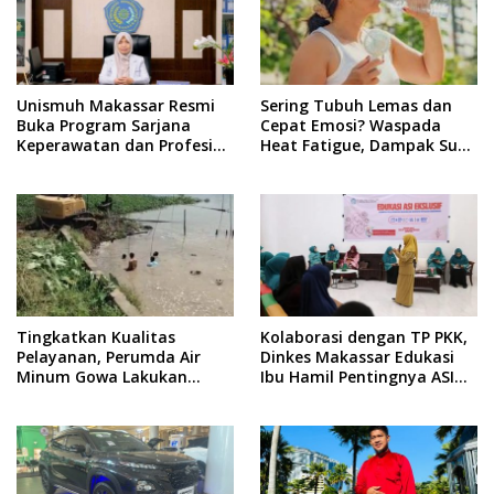
Unismuh Makassar Resmi
Sering Tubuh Lemas dan
Buka Program Sarjana
Cepat Emosi? Waspada
Keperawatan dan Profesi
Heat Fatigue, Dampak Suhu
Ners
Ekstrem yang Jarang
Disadari
Tingkatkan Kualitas
Kolaborasi dengan TP PKK,
Pelayanan, Perumda Air
Dinkes Makassar Edukasi
Minum Gowa Lakukan
Ibu Hamil Pentingnya ASI
Normalisasi dan Ekstraksi
Eksklusif
Sedimen di IKK Barombong