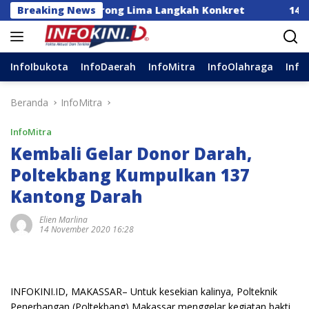
Langsung
donesia Dorong Lima Langkah Konkret
Breaking News
14 DPC Terim
ke
konten
InfoIbukota
InfoDaerah
InfoMitra
InfoOlahraga
Info
Beranda
InfoMitra
InfoMitra
Kembali Gelar Donor Darah,
Poltekbang Kumpulkan 137
Kantong Darah
Elien Marlina
14 November 2020 16:28
INFOKINI.ID, MAKASSAR– Untuk kesekian kalinya, Polteknik
Penerbangan (Poltekbang) Makassar menggelar kegiatan bakti