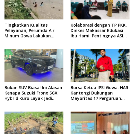
Tingkatkan Kualitas
Kolaborasi dengan TP PKK,
Pelayanan, Perumda Air
Dinkes Makassar Edukasi
Minum Gowa Lakukan
Ibu Hamil Pentingnya ASI
Normalisasi dan Ekstraksi
Eksklusif
Sedimen di IKK Barombong
Bukan SUV Biasa! Ini Alasan
Bursa Ketua IPSI Gowa: HAR
Kenapa Suzuki Fronx SGX
Kantongi Dukungan
Hybrid Kuro Layak Jadi
Mayoritas 17 Perguruan
Buruan Utama
Silat