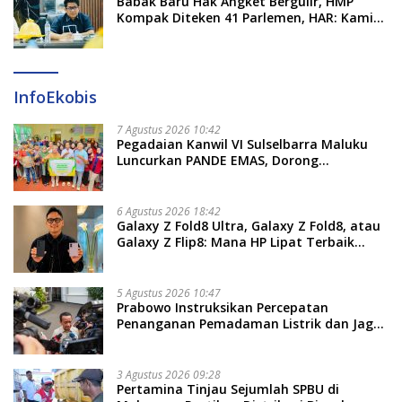
​Babak Baru Hak Angket Bergulir, HMP
Kompak Diteken 41 Parlemen, HAR: Kami
Proses Sesuai Prosedur!
InfoEkobis
7 Agustus 2026 10:42
Pegadaian Kanwil VI Sulselbarra Maluku
Luncurkan PANDE EMAS, Dorong
Kemandirian Ekonomi Masyarakat
6 Agustus 2026 18:42
Galaxy Z Fold8 Ultra, Galaxy Z Fold8, atau
Galaxy Z Flip8: Mana HP Lipat Terbaik
Untukmu di 2026?
5 Agustus 2026 10:47
Prabowo Instruksikan Percepatan
Penanganan Pemadaman Listrik dan Jaga
Stabilitas Harga BBM
3 Agustus 2026 09:28
Pertamina Tinjau Sejumlah SPBU di