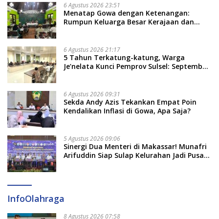
6 Agustus 2026 23:51
Menatap Gowa dengan Ketenangan:
Rumpun Keluarga Besar Kerajaan dan
Bate Salapang Respon Klaim Sepihak,
Tekankan Jalur Musyawarah, Ingatkan
Soal Adat dan Adab
6 Agustus 2026 21:17
5 Tahun Terkatung-katung, Warga
Je’nelata Kunci Pemprov Sulsel: September
2026 Penlok Rampung!
6 Agustus 2026 09:31
Sekda Andy Azis Tekankan Empat Poin
Kendalikan Inflasi di Gowa, Apa Saja?
5 Agustus 2026 09:06
Sinergi Dua Menteri di Makassar! Munafri
Arifuddin Siap Sulap Kelurahan Jadi Pusat
Pertumbuhan Ekonomi Baru
InfoOlahraga
8 Agustus 2026 07:58