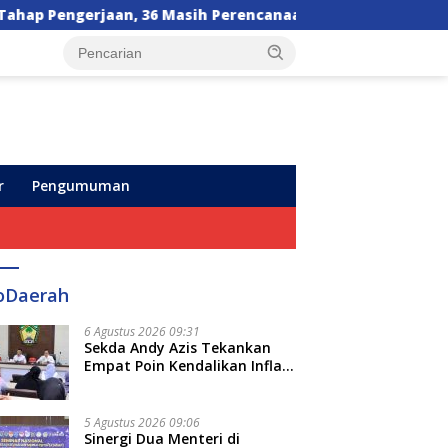
 Masih Perencanaan
Orang Tua Sesalkan Kebijakan 
r
Pengumuman
oDaerah
6 Agustus 2026 09:31
Sekda Andy Azis Tekankan
Empat Poin Kendalikan Inflasi
di Gowa, Apa Saja?
5 Agustus 2026 09:06
Sinergi Dua Menteri di