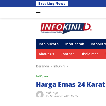
Langsung
Breaking News
Progres Program
ke
konten
InfoIbukota
InfoDaerah
InfoMitr
About Us
Contact
Disclaimer
Beranda
InfOpini
InfOpini
Harga Emas 24 Karat 
Muh Yuja
23 November 2020 09:32