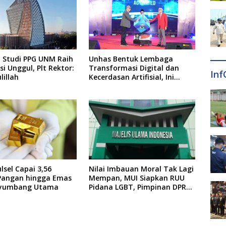
 Studi PPG UNM Raih
Unhas Bentuk Lembaga
si Unggul, Plt Rektor:
Transformasi Digital dan
Inf
illah
Kecerdasan Artifisial, Ini
Pimpinannya
ulsel Capai 3,56
Nilai Imbauan Moral Tak Lagi
 Pangan hingga Emas
Mempan, MUI Siapkan RUU
nyumbang Utama
Pidana LGBT, Pimpinan DPR
Pastikan Tampung Aspirasi