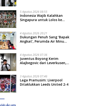
Bruno Guimaraes dari
Newcastle
5 Agustus 2026 08:55
Indonesia Wajib Kalahkan
Singapura untuk Lolos ke
Semifinal Piala AFF 2026
4 Agustus 2026 20:21
Dukungan Penuh Sang ‘Bapak
Angkat’, Perumda Air Minum
Gowa Siap Antar Tim Dayung
Raih Prestasi Puncak
4 Agustus 2026 07:36
Juventus Boyong Kerim
Alajbegovic dari Leverkusen,
Segini Nilai Kontraknya
3 Agustus 2026 07:46
Laga Pramusim: Liverpool
Ditaklukkan Leeds United 2-4
foHukum