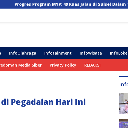
 MYP: 49 Ruas Jalan di Sulsel Dalam Tahap Pengerjaan, 36
a
InfoOlahraga
Infotainment
InfoWisata
InfoLoke
Pedoman Media Siber
Privacy Policy
REDAKSI
Inf
di Pegadaian Hari Ini