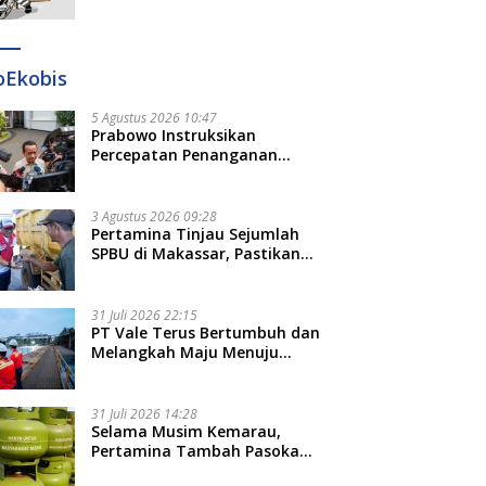
Ditangkap di Makassar dan
Gowa
oEkobis
5 Agustus 2026 10:47
Prabowo Instruksikan
Percepatan Penanganan
Pemadaman Listrik dan Jaga
Stabilitas Harga BBM
3 Agustus 2026 09:28
Pertamina Tinjau Sejumlah
SPBU di Makassar, Pastikan
Distribusi Biosolar Berjalan
Optimal
31 Juli 2026 22:15
PT Vale Terus Bertumbuh dan
Melangkah Maju Menuju
Fondasi yang Lebih Kuat
31 Juli 2026 14:28
Selama Musim Kemarau,
Pertamina Tambah Pasokan
LPG 3 Kg di Empat Daerah