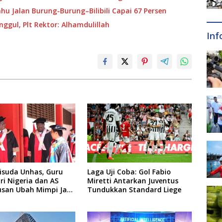
hu Jalan Burung-Burung–Bilibili Capai 67 Persen
ggul, Plt Rektor: Alhamdulillah
Inf
isuda Unhas, Guru
Laga Uji Coba: Gol Fabio
ri Nigeria dan AS
Miretti Antarkan Juventus
usan Ubah Mimpi Jadi
Tundukkan Standard Liege