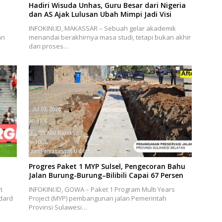
Hadiri Wisuda Unhas, Guru Besar dari Nigeria
dan AS Ajak Lulusan Ubah Mimpi Jadi Visi
INFOKINI.ID, MAKASSAR – Sebuah gelar akademik
an
menandai berakhirnya masa studi, tetapi bukan akhir
dari proses…
Progres Paket 1 MYP Sulsel, Pengecoran Bahu
Jalan Burung-Burung–Bilibili Capai 67 Persen
t
INFOKINI.ID, GOWA – Paket 1 Program Multi Years
dard
Project (MYP) pembangunan jalan Pemerintah
Provinsi Sulawesi…