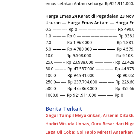
emas cetakan Antam seharga Rp921.911.000.
Harga Emas 24 Karat di Pegadaian 23 No
Ukuran — Harga Emas Antam — Harga E
0.5 ———- Rp 0 ————————– Rp 499.0
1.0 ——— Rp 0 ————————— Rp 936.
2.0 ——— Rp 1.968.000 ————— Rp 1.881
5.0 ——— Rp 4.780.000 ————— Rp 4.579
10.0 ——- Rp 9.508.000 ————— Rp 9.108.
25.0——– Rp 23.988.000 ————- Rp 22.428
50.0 ——– Rp 47.557.000 ———— Rp 44.975
100.0 —— Rp 94.941.000 ————- Rp 90.05
250.0——- Rp 237.794.000 ———– Rp 226.60
500.0 —— Rp 475.868.000 ———– Rp 452.66
1000.0 —- Rp 921.911.000 ———– Rp 0
Berita Terkait
Gagal Tampil Meyakinkan, Arsenal Ditakl
Hadiri Wisuda Unhas, Guru Besar dari Nige
Laga Uji Coba: Gol Fabio Miretti Antarka