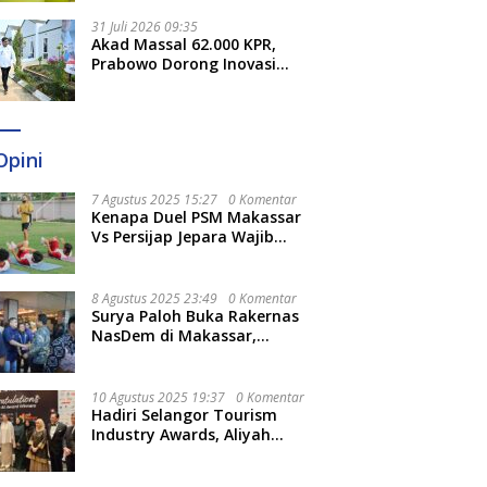
Sulsel
31 Juli 2026 09:35
Akad Massal 62.000 KPR,
Prabowo Dorong Inovasi
untuk Percepat Pemenuhan
Rumah Rakyat
Opini
7 Agustus 2025 15:27
0 Komentar
Kenapa Duel PSM Makassar
Vs Persijap Jepara Wajib
Ditonton? Ini 3 Hal
Menariknya
8 Agustus 2025 23:49
0 Komentar
Surya Paloh Buka Rakernas
NasDem di Makassar,
Munafri Sebut Momentum
Kuatkan Pendidikan Politik
10 Agustus 2025 19:37
0 Komentar
Hadiri Selangor Tourism
Industry Awards, Aliyah
Berharap Semakin
Optimalkan Pariwisata