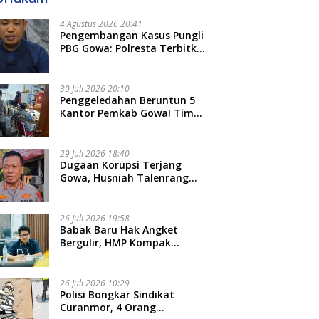
4 Agustus 2026 20:41
Pengembangan Kasus Pungli
PBG Gowa: Polresta Terbitkan
LP Baru, Kantongi Nama
Calon Tersangka Berikutnya
30 Juli 2026 20:10
Penggeledahan Beruntun 5
Kantor Pemkab Gowa! Tim
Tipidkor Polda Sulsel Kejar
Bukti Korupsi Seragam Gratis
Rp16 Miliar
29 Juli 2026 18:40
Dugaan Korupsi Terjang
Gowa, Husniah Talenrang
Diperiksa Polda Terkait
Pengadaan Seragam Rp16 M
26 Juli 2026 19:58
​Babak Baru Hak Angket
Bergulir, HMP Kompak
Diteken 41 Parlemen, HAR:
Kami Proses Sesuai Prosedur!
26 Juli 2026 10:29
Polisi Bongkar Sindikat
Curanmor, 4 Orang