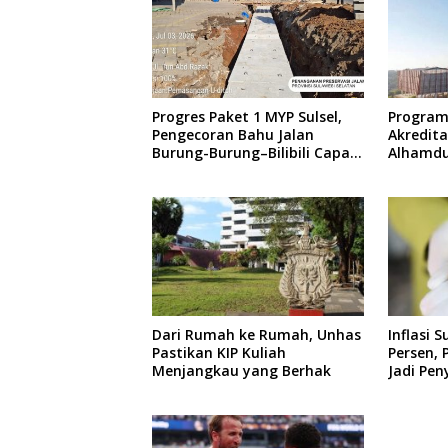
Progres Paket 1 MYP Sulsel,
Program
Pengecoran Bahu Jalan
Akredita
Burung-Burung–Bilibili Capai
Alhamdul
67 Persen
Dari Rumah ke Rumah, Unhas
Inflasi S
Pastikan KIP Kuliah
Persen,
Menjangkau yang Berhak
Jadi Pe