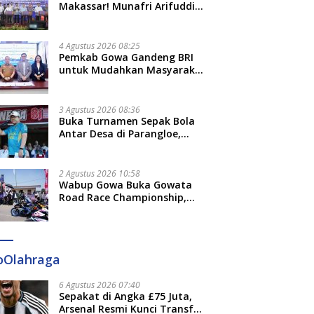
Makassar! Munafri Arifuddin
Siap Sulap Kelurahan Jadi
Pusat Pertumbuhan Ekonomi
Baru
4 Agustus 2026 08:25
Pemkab Gowa Gandeng BRI
untuk Mudahkan Masyarakat
Bayar Pajak, Targetkan PAD
Rp307 Miliar
3 Agustus 2026 08:36
Buka Turnamen Sepak Bola
Antar Desa di Parangloe,
Wabup Gowa: Jaga
Persaudaraan dan Sportivitas
2 Agustus 2026 10:58
Wabup Gowa Buka Gowata
Road Race Championship,
Hidupkan Kembali Semangat
Otomotif Setelah 20 Tahun
Vakum
oOlahraga
6 Agustus 2026 07:40
Sepakat di Angka £75 Juta,
Arsenal Resmi Kunci Transfer