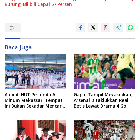
Burung–Bilibili Capai 67 Persen
Baca Juga
Appi di HUT Perumda Air
Gagal Tampil Meyakinkan,
Minum Makassar: Tempat
Arsenal Ditaklukkan Real
Ini Bukan Sekadar Mencari
Betis Lewat Drama 4 Gol
Nafkah, tapi Mengabdi