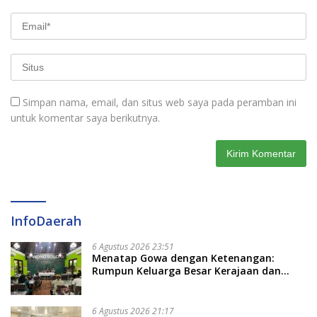
Simpan nama, email, dan situs web saya pada peramban ini
untuk komentar saya berikutnya.
InfoDaerah
6 Agustus 2026 23:51
Menatap Gowa dengan Ketenangan:
Rumpun Keluarga Besar Kerajaan dan
Bate Salapang Respon Klaim Sepihak,
Tekankan Jalur Musyawarah, Ingatkan
Soal Adat dan Adab
6 Agustus 2026 21:17