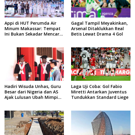
Appi di HUT Perumda Air
Gagal Tampil Meyakinkan,
Minum Makassar: Tempat
Arsenal Ditaklukkan Real
Ini Bukan Sekadar Mencari
Betis Lewat Drama 4 Gol
Nafkah, tapi Mengabdi
Hadiri Wisuda Unhas, Guru
Laga Uji Coba: Gol Fabio
Besar dari Nigeria dan AS
Miretti Antarkan Juventus
Ajak Lulusan Ubah Mimpi
Tundukkan Standard Liege
Jadi Visi