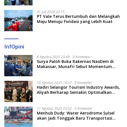
Berjalan Optimal
31 Juli 2026 22:15
PT Vale Terus Bertumbuh dan Melangkah
Maju Menuju Fondasi yang Lebih Kuat
InfOpini
8 Agustus 2025 23:49
0 Komentar
Surya Paloh Buka Rakernas NasDem di
Makassar, Munafri Sebut Momentum
Kuatkan Pendidikan Politik
10 Agustus 2025 19:37
0 Komentar
Hadiri Selangor Tourism Industry Awards,
Aliyah Berharap Semakin Optimalkan
Pariwisata
11 Agustus 2025 15:52
0 Komentar
Menhub Dudy: Water Aerodrome Sulsel
akan Jadi Tonggak Baru Transportasi
Nasional