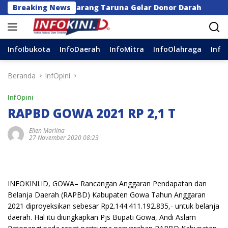
Langsung
 dan Karang Taruna Gelar Donor Darah
Breaking News
Anggota DP
ke
konten
InfoIbukota
InfoDaerah
InfoMitra
InfoOlahraga
Info
Beranda
InfOpini
InfOpini
RAPBD GOWA 2021 RP 2,1 T
Elien Marlina
27 November 2020 08:23
INFOKINI.ID, GOWA– Rancangan Anggaran Pendapatan dan
Belanja Daerah (RAPBD) Kabupaten Gowa Tahun Anggaran
2021 diproyeksikan sebesar Rp2.144.411.192.835,- untuk belanja
daerah. Hal itu diungkapkan Pjs Bupati Gowa, Andi Aslam