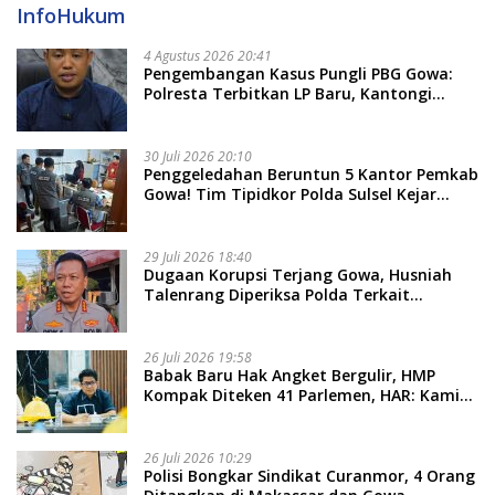
InfoHukum
4 Agustus 2026 20:41
Pengembangan Kasus Pungli PBG Gowa:
Polresta Terbitkan LP Baru, Kantongi
Nama Calon Tersangka Berikutnya
30 Juli 2026 20:10
Penggeledahan Beruntun 5 Kantor Pemkab
Gowa! Tim Tipidkor Polda Sulsel Kejar
Bukti Korupsi Seragam Gratis Rp16 Miliar
29 Juli 2026 18:40
Dugaan Korupsi Terjang Gowa, Husniah
Talenrang Diperiksa Polda Terkait
Pengadaan Seragam Rp16 M
26 Juli 2026 19:58
​Babak Baru Hak Angket Bergulir, HMP
Kompak Diteken 41 Parlemen, HAR: Kami
Proses Sesuai Prosedur!
26 Juli 2026 10:29
Polisi Bongkar Sindikat Curanmor, 4 Orang