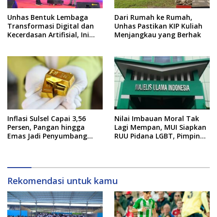
Unhas Bentuk Lembaga
Dari Rumah ke Rumah,
Transformasi Digital dan
Unhas Pastikan KIP Kuliah
Kecerdasan Artifisial, Ini
Menjangkau yang Berhak
Pimpinannya
Inflasi Sulsel Capai 3,56
Nilai Imbauan Moral Tak
Persen, Pangan hingga
Lagi Mempan, MUI Siapkan
Emas Jadi Penyumbang
RUU Pidana LGBT, Pimpinan
Utama
DPR Pastikan Tampung
Aspirasi
Rekomendasi untuk kamu