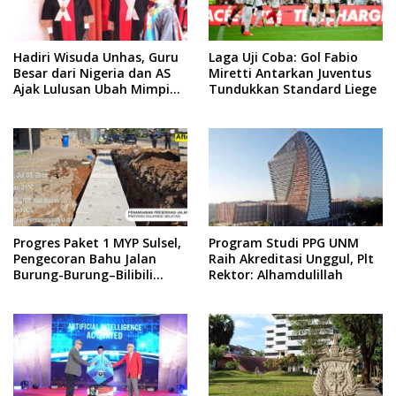
Hadiri Wisuda Unhas, Guru
Laga Uji Coba: Gol Fabio
Besar dari Nigeria dan AS
Miretti Antarkan Juventus
Ajak Lulusan Ubah Mimpi
Tundukkan Standard Liege
Jadi Visi
Progres Paket 1 MYP Sulsel,
Program Studi PPG UNM
Pengecoran Bahu Jalan
Raih Akreditasi Unggul, Plt
Burung-Burung–Bilibili
Rektor: Alhamdulillah
Capai 67 Persen