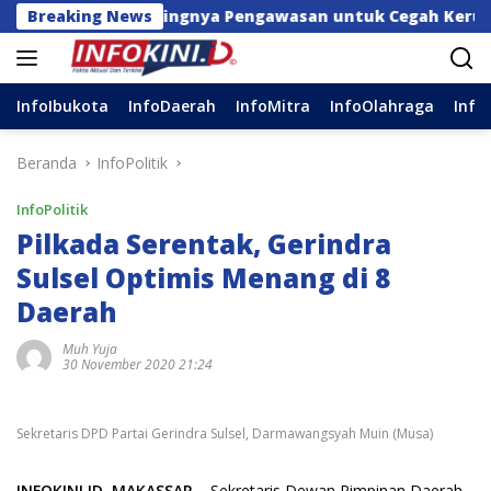
Langsung
oal Pentingnya Pengawasan untuk Cegah Kerugian Daerah
Breaking News
ke
konten
InfoIbukota
InfoDaerah
InfoMitra
InfoOlahraga
Info
Beranda
InfoPolitik
InfoPolitik
Pilkada Serentak, Gerindra
Sulsel Optimis Menang di 8
Daerah
Muh Yuja
30 November 2020 21:24
Sekretaris DPD Partai Gerindra Sulsel, Darmawangsyah Muin (Musa)
INFOKINI.ID, MAKASSAR
– Sekretaris Dewan Pimpinan Daerah