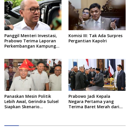
Panggil Menteri Investasi,
Komisi III: Tak Ada Surpres
Prabowo Terima Laporan
Pergantian Kapolri
Perkembangan Kampung
Haji dan Kinerja BUMN
Panaskan Mesin Politik
Prabowo Jadi Kepala
Lebih Awal, Gerindra Sulsel
Negara Pertama yang
Siapkan Skenario
Terima Baret Merah dari
Kemenangan Total Menuju
Pasukan Khusus Thailand
Pemilu 2029