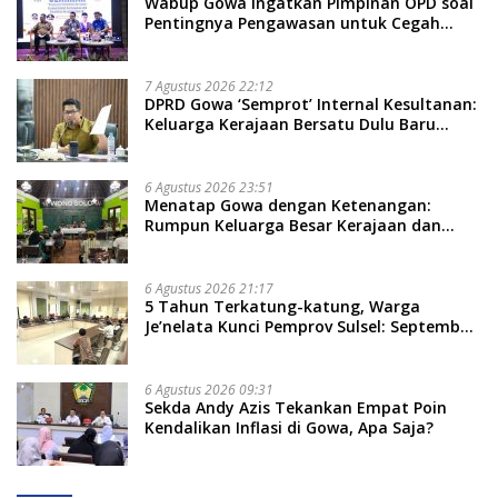
Wabup Gowa Ingatkan Pimpinan OPD soal
Pentingnya Pengawasan untuk Cegah
Kerugian Daerah
7 Agustus 2026 22:12
DPRD Gowa ‘Semprot’ Internal Kesultanan:
Keluarga Kerajaan Bersatu Dulu Baru
Rancang Perda Baru!
6 Agustus 2026 23:51
Menatap Gowa dengan Ketenangan:
Rumpun Keluarga Besar Kerajaan dan
Bate Salapang Respon Klaim Sepihak,
Tekankan Jalur Musyawarah, Ingatkan
Soal Adat dan Adab
6 Agustus 2026 21:17
5 Tahun Terkatung-katung, Warga
Je’nelata Kunci Pemprov Sulsel: September
2026 Penlok Rampung!
6 Agustus 2026 09:31
Sekda Andy Azis Tekankan Empat Poin
Kendalikan Inflasi di Gowa, Apa Saja?