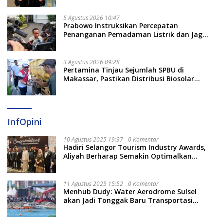
5 Agustus 2026 10:47
Prabowo Instruksikan Percepatan
Penanganan Pemadaman Listrik dan Jaga
Stabilitas Harga BBM
3 Agustus 2026 09:28
Pertamina Tinjau Sejumlah SPBU di
Makassar, Pastikan Distribusi Biosolar
Berjalan Optimal
InfOpini
10 Agustus 2025 19:37
0 Komentar
Hadiri Selangor Tourism Industry Awards,
Aliyah Berharap Semakin Optimalkan
Pariwisata
11 Agustus 2025 15:52
0 Komentar
Menhub Dudy: Water Aerodrome Sulsel
akan Jadi Tonggak Baru Transportasi
Nasional