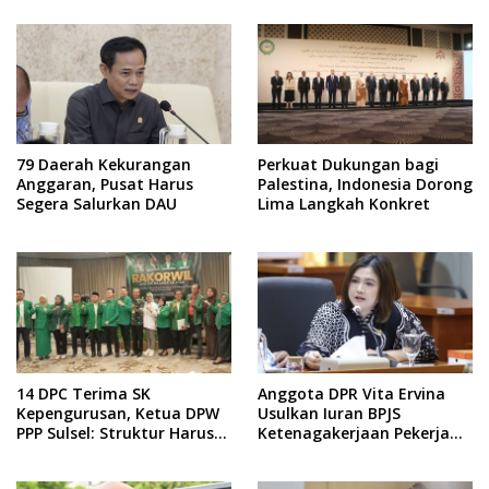
Fiskal
79 Daerah Kekurangan
Perkuat Dukungan bagi
Anggaran, Pusat Harus
Palestina, Indonesia Dorong
Segera Salurkan DAU
Lima Langkah Konkret
14 DPC Terima SK
Anggota DPR Vita Ervina
Kepengurusan, Ketua DPW
Usulkan Iuran BPJS
PPP Sulsel: Struktur Harus
Ketenagakerjaan Pekerja
Benar-benar Kuat
Informal Ditanggung
Negara