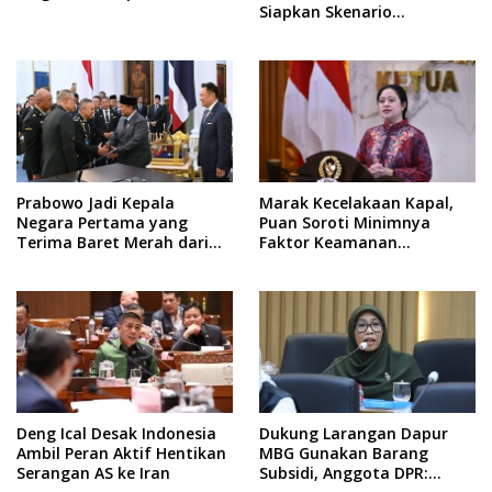
Siapkan Skenario
Kemenangan Total Menuju
Pemilu 2029
Prabowo Jadi Kepala
Marak Kecelakaan Kapal,
Negara Pertama yang
Puan Soroti Minimnya
Terima Baret Merah dari
Faktor Keamanan
Pasukan Khusus Thailand
Transportasi Laut
Deng Ical Desak Indonesia
Dukung Larangan Dapur
Ambil Peran Aktif Hentikan
MBG Gunakan Barang
Serangan AS ke Iran
Subsidi, Anggota DPR: