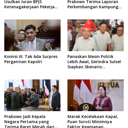
Usulkan Iuran BPJS
Prabowo Terima Laporan
Ketenagakerjaan Pekerja
Perkembangan Kampung
Informal Ditanggung
Haji dan Kinerja BUMN
Negara
Komisi III: Tak Ada Surpres
Panaskan Mesin Politik
Pergantian Kapolri
Lebih Awal, Gerindra Sulsel
Siapkan Skenario
Kemenangan Total Menuju
Pemilu 2029
Prabowo Jadi Kepala
Marak Kecelakaan Kapal,
Negara Pertama yang
Puan Soroti Minimnya
Terima Baret Merah dari
Faktor Keamanan