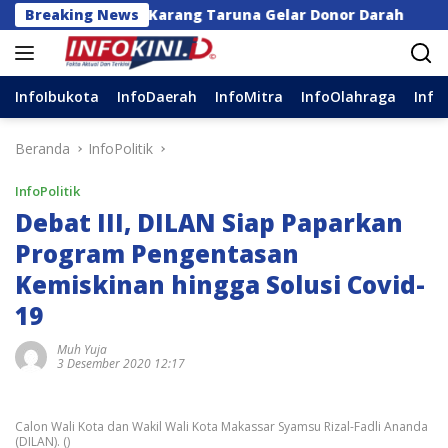
Langsung
r dan Karang Taruna Gelar Donor Darah
Breaking News
Anggota D
ke
konten
InfoIbukota
InfoDaerah
InfoMitra
InfoOlahraga
Info
Beranda
InfoPolitik
InfoPolitik
Debat III, DILAN Siap Paparkan
Program Pengentasan
Kemiskinan hingga Solusi Covid-
19
Muh Yuja
3 Desember 2020 12:17
Calon Wali Kota dan Wakil Wali Kota Makassar Syamsu Rizal-Fadli Ananda
(DILAN). ()