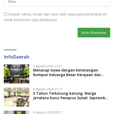
Simpan nama, email, dan situs web saya pada peramban ini
untuk komentar saya berikutnya.
InfoDaerah
6 Agustus 2026 23:51
Menatap Gowa dengan Ketenangan:
Rumpun Keluarga Besar Kerajaan dan
Bate Salapang Respon Klaim Sepihak,
Tekankan Jalur Musyawarah, Ingatkan
Soal Adat dan Adab
6 Agustus 2026 21:17
5 Tahun Terkatung-katung, Warga
Je’nelata Kunci Pemprov Sulsel: September
2026 Penlok Rampung!
6 Agustus 2026 09:31