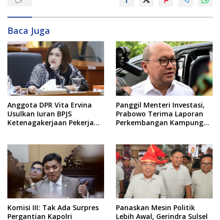
Baca Juga
Anggota DPR Vita Ervina
Panggil Menteri Investasi,
Usulkan Iuran BPJS
Prabowo Terima Laporan
Ketenagakerjaan Pekerja
Perkembangan Kampung
Informal Ditanggung
Haji dan Kinerja BUMN
Negara
Komisi III: Tak Ada Surpres
Panaskan Mesin Politik
Pergantian Kapolri
Lebih Awal, Gerindra Sulsel