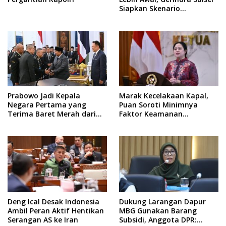
Siapkan Skenario
Kemenangan Total Menuju
Pemilu 2029
Prabowo Jadi Kepala
Marak Kecelakaan Kapal,
Negara Pertama yang
Puan Soroti Minimnya
Terima Baret Merah dari
Faktor Keamanan
Pasukan Khusus Thailand
Transportasi Laut
Deng Ical Desak Indonesia
Dukung Larangan Dapur
Ambil Peran Aktif Hentikan
MBG Gunakan Barang
Serangan AS ke Iran
Subsidi, Anggota DPR: