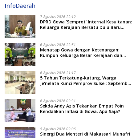
InfoDaerah
7 Agustus 2026 22:12
DPRD Gowa ‘Semprot’ Internal Kesultanan:
Keluarga Kerajaan Bersatu Dulu Baru
Rancang Perda Baru!
6 Agustus 2026 23:51
Menatap Gowa dengan Ketenangan:
Rumpun Keluarga Besar Kerajaan dan
Bate Salapang Respon Klaim Sepihak,
Tekankan Jalur Musyawarah, Ingatkan
Soal Adat dan Adab
6 Agustus 2026 21:17
5 Tahun Terkatung-katung, Warga
Je’nelata Kunci Pemprov Sulsel: September
2026 Penlok Rampung!
6 Agustus 2026 09:31
Sekda Andy Azis Tekankan Empat Poin
Kendalikan Inflasi di Gowa, Apa Saja?
5 Agustus 2026 09:06
Sinergi Dua Menteri di Makassar! Munafri