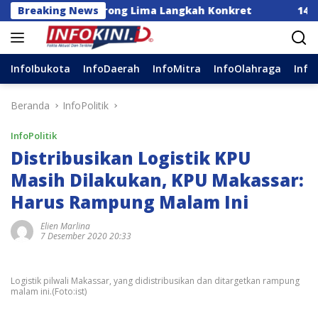
Langsung
donesia Dorong Lima Langkah Konkret
Breaking News
14 DPC Terim
ke
konten
InfoIbukota
InfoDaerah
InfoMitra
InfoOlahraga
Info
Beranda
InfoPolitik
InfoPolitik
Distribusikan Logistik KPU
Masih Dilakukan, KPU Makassar:
Harus Rampung Malam Ini
Elien Marlina
7 Desember 2020 20:33
Logistik pilwali Makassar, yang didistribusikan dan ditargetkan rampung
malam ini.(Foto:ist)