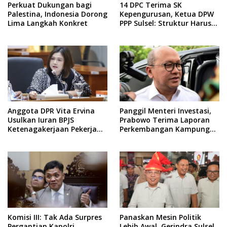
Perkuat Dukungan bagi
14 DPC Terima SK
Palestina, Indonesia Dorong
Kepengurusan, Ketua DPW
Lima Langkah Konkret
PPP Sulsel: Struktur Harus
Benar-benar Kuat
Anggota DPR Vita Ervina
Panggil Menteri Investasi,
Usulkan Iuran BPJS
Prabowo Terima Laporan
Ketenagakerjaan Pekerja
Perkembangan Kampung
Informal Ditanggung
Haji dan Kinerja BUMN
Negara
Komisi III: Tak Ada Surpres
Panaskan Mesin Politik
Pergantian Kapolri
Lebih Awal, Gerindra Sulsel