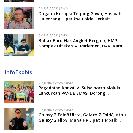
29 Juli 2026 18:40
Dugaan Korupsi Terjang Gowa, Husniah
Talenrang Diperiksa Polda Terkait
Pengadaan Seragam Rp16 M
26 Juli 2026 19:58
​Babak Baru Hak Angket Bergulir, HMP
Kompak Diteken 41 Parlemen, HAR: Kami
Proses Sesuai Prosedur!
InfoEkobis
7 Agustus 2026 10:42
Pegadaian Kanwil VI Sulselbarra Maluku
Luncurkan PANDE EMAS, Dorong
Kemandirian Ekonomi Masyarakat
6 Agustus 2026 18:42
Galaxy Z Fold8 Ultra, Galaxy Z Fold8, atau
Galaxy Z Flip8: Mana HP Lipat Terbaik
Untukmu di 2026?