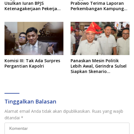
Usulkan Iuran BPJS
Prabowo Terima Laporan
Ketenagakerjaan Pekerja
Perkembangan Kampung
Informal Ditanggung
Haji dan Kinerja BUMN
Negara
Komisi III: Tak Ada Surpres
Panaskan Mesin Politik
Pergantian Kapolri
Lebih Awal, Gerindra Sulsel
Siapkan Skenario
Kemenangan Total Menuju
Pemilu 2029
Tinggalkan Balasan
Alamat email Anda tidak akan dipublikasikan.
Ruas yang wajib
ditandai
*