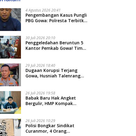
4 Agustus 2026 20:41
Pengembangan Kasus Pungli
PBG Gowa: Polresta Terbitkan
LP Baru, Kantongi Nama
Calon Tersangka Berikutnya
30 Juli 2026 20:10
Penggeledahan Beruntun 5
Kantor Pemkab Gowa! Tim
Tipidkor Polda Sulsel Kejar
Bukti Korupsi Seragam Gratis
Rp16 Miliar
29 Juli 2026 18:40
Dugaan Korupsi Terjang
Gowa, Husniah Talenrang
Diperiksa Polda Terkait
Pengadaan Seragam Rp16 M
26 Juli 2026 19:58
​Babak Baru Hak Angket
Bergulir, HMP Kompak
Diteken 41 Parlemen, HAR:
Kami Proses Sesuai Prosedur!
26 Juli 2026 10:29
Polisi Bongkar Sindikat
Curanmor, 4 Orang