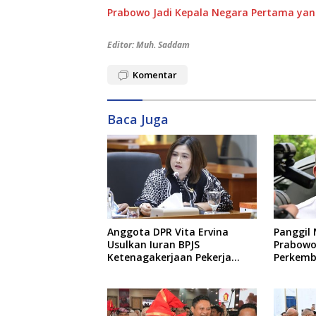
Prabowo Jadi Kepala Negara Pertama yan
Editor: Muh. Saddam
Komentar
Baca Juga
Anggota DPR Vita Ervina
Panggil 
Usulkan Iuran BPJS
Prabowo
Ketenagakerjaan Pekerja
Perkemb
Informal Ditanggung Negara
dan Kin