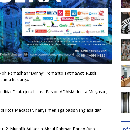
1, Moh Ramadhan “Danny” Pomanto-Fatmawati Rusdi
rsama keluarga.
didat,” kata juru bicara Paslon ADAMA, Indira Mulyasari,
ar di kota Makassar, hanya menjaga basis yang ada dan
In
ut 2, Munafik Arifuddin-Abdul Rahman Bando (Appi-