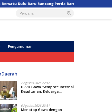
cang Perda Baru!
Semarak HUT ke-102, Perumda Air
r
Pengumuman
oDaerah
7 Agustus 2026 22:12
DPRD Gowa ‘Semprot’ Internal
Kesultanan: Keluarga
Kerajaan Bersatu Dulu Baru
Rancang Perda Baru!
6 Agustus 2026 23:51
Menatap Gowa dengan