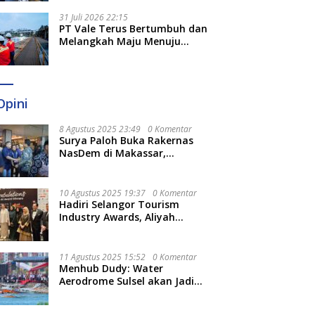
Optimal
31 Juli 2026 22:15
PT Vale Terus Bertumbuh dan
Melangkah Maju Menuju
Fondasi yang Lebih Kuat
Opini
8 Agustus 2025 23:49
0 Komentar
Surya Paloh Buka Rakernas
NasDem di Makassar,
Munafri Sebut Momentum
Kuatkan Pendidikan Politik
10 Agustus 2025 19:37
0 Komentar
Hadiri Selangor Tourism
Industry Awards, Aliyah
Berharap Semakin
Optimalkan Pariwisata
11 Agustus 2025 15:52
0 Komentar
Menhub Dudy: Water
Aerodrome Sulsel akan Jadi
Tonggak Baru Transportasi
Nasional