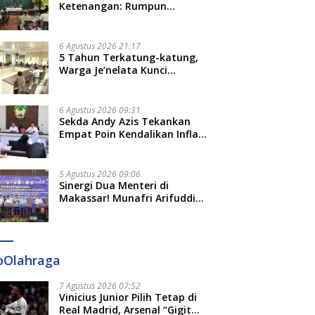
Ketenangan: Rumpun
Keluarga Besar Kerajaan dan
Bate Salapang Respon Klaim
Sepihak, Tekankan Jalur
6 Agustus 2026 21:17
Musyawarah, Ingatkan Soal
5 Tahun Terkatung-katung,
Adat dan Adab
Warga Je’nelata Kunci
Pemprov Sulsel: September
2026 Penlok Rampung!
6 Agustus 2026 09:31
Sekda Andy Azis Tekankan
Empat Poin Kendalikan Inflasi
di Gowa, Apa Saja?
5 Agustus 2026 09:06
Sinergi Dua Menteri di
Makassar! Munafri Arifuddin
Siap Sulap Kelurahan Jadi
Pusat Pertumbuhan Ekonomi
Baru
oOlahraga
7 Agustus 2026 07:52
Vinicius Junior Pilih Tetap di
Real Madrid, Arsenal “Gigit