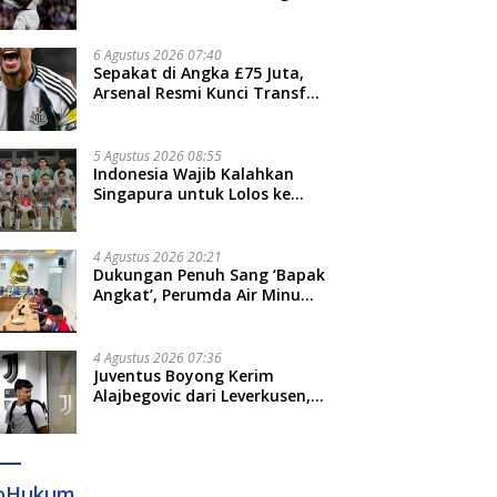
Jari”
6 Agustus 2026 07:40
Sepakat di Angka £75 Juta,
Arsenal Resmi Kunci Transfer
Bruno Guimaraes dari
Newcastle
5 Agustus 2026 08:55
Indonesia Wajib Kalahkan
Singapura untuk Lolos ke
Semifinal Piala AFF 2026
4 Agustus 2026 20:21
Dukungan Penuh Sang ‘Bapak
Angkat’, Perumda Air Minum
Gowa Siap Antar Tim Dayung
Raih Prestasi Puncak
4 Agustus 2026 07:36
Juventus Boyong Kerim
Alajbegovic dari Leverkusen,
Segini Nilai Kontraknya
foHukum