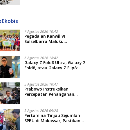
Ditangkap di Makassar dan
Gowa
oEkobis
7 Agustus 2026 10:42
Pegadaian Kanwil VI
Sulselbarra Maluku
Luncurkan PANDE EMAS,
Dorong Kemandirian Ekonomi
Masyarakat
6 Agustus 2026 18:42
Galaxy Z Fold8 Ultra, Galaxy Z
Fold8, atau Galaxy Z Flip8:
Mana HP Lipat Terbaik
Untukmu di 2026?
5 Agustus 2026 10:47
Prabowo Instruksikan
Percepatan Penanganan
Pemadaman Listrik dan Jaga
Stabilitas Harga BBM
3 Agustus 2026 09:28
Pertamina Tinjau Sejumlah
SPBU di Makassar, Pastikan
Distribusi Biosolar Berjalan