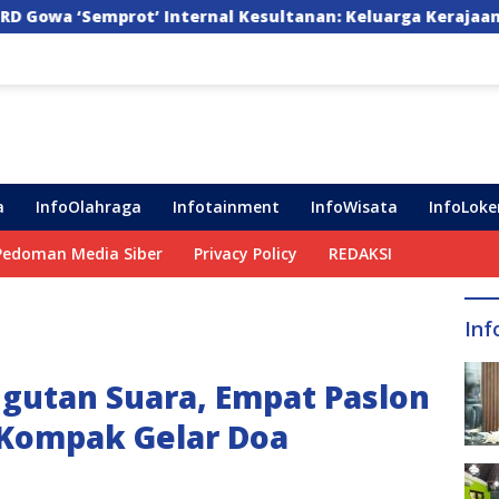
nal Kesultanan: Keluarga Kerajaan Bersatu Dulu Baru Ran
a
InfoOlahraga
Infotainment
InfoWisata
InfoLoke
Pedoman Media Siber
Privacy Policy
REDAKSI
Inf
gutan Suara, Empat Paslon
 Kompak Gelar Doa