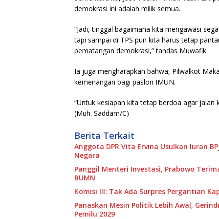
demokrasi ini adalah milik semua.
“Jadi, tinggal bagaimana kita mengawasi sega
tapi sampai di TPS pun kita harus tetap pant
pematangan demokrasi,” tandas Muwafik.
Ia juga mengharapkan bahwa, Pilwalkot Mak
kemenangan bagi paslon IMUN.
“Untuk kesiapan kita tetap berdoa agar jala
(Muh. Saddam/C)
Berita Terkait
Anggota DPR Vita Ervina Usulkan Iuran B
Negara
Panggil Menteri Investasi, Prabowo Teri
BUMN
Komisi III: Tak Ada Surpres Pergantian Kap
Panaskan Mesin Politik Lebih Awal, Gerin
Pemilu 2029