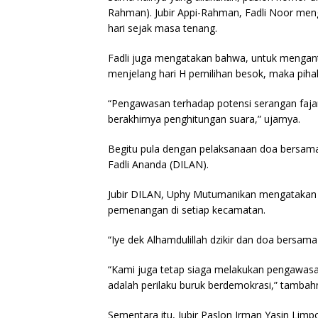
Rahman). Jubir Appi-Rahman, Fadli Noor me
hari sejak masa tenang.
Fadli juga mengatakan bahwa, untuk mengantis
menjelang hari H pemilihan besok, maka pih
“Pengawasan terhadap potensi serangan fajar
berakhirnya penghitungan suara,” ujarnya.
Begitu pula dengan pelaksanaan doa bersama
Fadli Ananda (DILAN).
Jubir DILAN, Uphy Mutumanikan mengatakan 
pemenangan di setiap kecamatan.
“Iye dek Alhamdulillah dzikir dan doa bersama
“Kami juga tetap siaga melakukan pengawasan
adalah perilaku buruk berdemokrasi,” tambah
Sementara itu, Jubir Paslon Irman Yasin Li