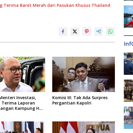
g Terima Baret Merah dari Pasukan Khusus Thailand
Inf
Menteri Investasi,
Komisi III: Tak Ada Surpres
 Terima Laporan
Pergantian Kapolri
angan Kampung Haji
erja BUMN