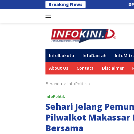
Langsung
Breaking News
DPRD Gowa ‘Semprot’ Inter
ke
konten
InfoIbukota
InfoDaerah
InfoMitr
About Us
Contact
Disclaimer
Beranda
InfoPolitik
InfoPolitik
Sehari Jelang Pemun
Pilwalkot Makassar
Bersama