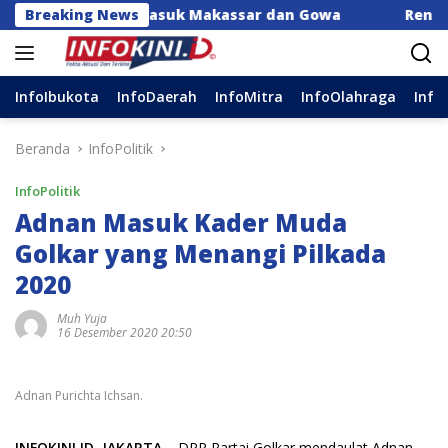
Langsung
erah, Termasuk Makassar dan Gowa
Breaking News
Rencana Revisi Ke
ke
konten
InfoIbukota
InfoDaerah
InfoMitra
InfoOlahraga
Info
Beranda
InfoPolitik
InfoPolitik
Adnan Masuk Kader Muda
Golkar yang Menangi Pilkada
2020
Muh Yuja
16 Desember 2020 20:50
Adnan Purichta Ichsan.
INFOKINI.ID, JAKARTA
– DPP Partai Golkar mendaulat Adnan