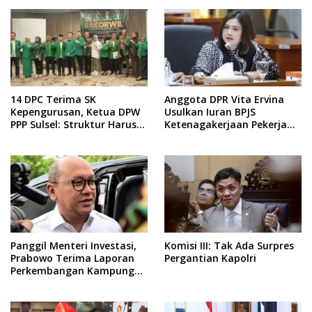
14 DPC Terima SK
Anggota DPR Vita Ervina
Kepengurusan, Ketua DPW
Usulkan Iuran BPJS
PPP Sulsel: Struktur Harus
Ketenagakerjaan Pekerja
Benar-benar Kuat
Informal Ditanggung
Negara
Panggil Menteri Investasi,
Komisi III: Tak Ada Surpres
Prabowo Terima Laporan
Pergantian Kapolri
Perkembangan Kampung
Haji dan Kinerja BUMN