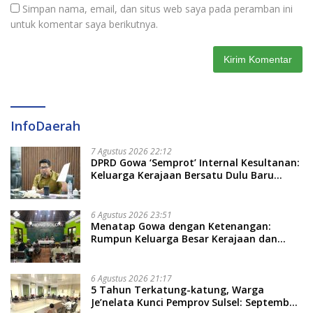
Simpan nama, email, dan situs web saya pada peramban ini
untuk komentar saya berikutnya.
InfoDaerah
7 Agustus 2026 22:12
DPRD Gowa ‘Semprot’ Internal Kesultanan:
Keluarga Kerajaan Bersatu Dulu Baru
Rancang Perda Baru!
6 Agustus 2026 23:51
Menatap Gowa dengan Ketenangan:
Rumpun Keluarga Besar Kerajaan dan
Bate Salapang Respon Klaim Sepihak,
Tekankan Jalur Musyawarah, Ingatkan
Soal Adat dan Adab
6 Agustus 2026 21:17
5 Tahun Terkatung-katung, Warga
Je’nelata Kunci Pemprov Sulsel: September