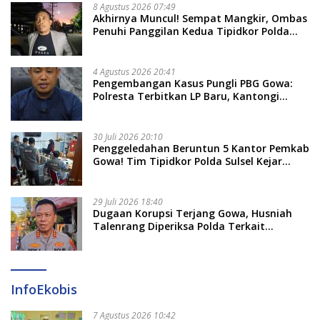
8 Agustus 2026 07:49
Akhirnya Muncul! Sempat Mangkir, Ombas
Penuhi Panggilan Kedua Tipidkor Polda
Sulsel, Dicecar 50 Pertanyaan
4 Agustus 2026 20:41
Pengembangan Kasus Pungli PBG Gowa:
Polresta Terbitkan LP Baru, Kantongi
Nama Calon Tersangka Berikutnya
30 Juli 2026 20:10
Penggeledahan Beruntun 5 Kantor Pemkab
Gowa! Tim Tipidkor Polda Sulsel Kejar
Bukti Korupsi Seragam Gratis Rp16 Miliar
29 Juli 2026 18:40
Dugaan Korupsi Terjang Gowa, Husniah
Talenrang Diperiksa Polda Terkait
Pengadaan Seragam Rp16 M
InfoEkobis
7 Agustus 2026 10:42