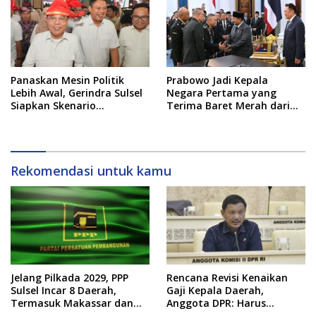
Panaskan Mesin Politik
Prabowo Jadi Kepala
Lebih Awal, Gerindra Sulsel
Negara Pertama yang
Siapkan Skenario
Terima Baret Merah dari
Kemenangan Total Menuju
Pasukan Khusus Thailand
Pemilu 2029
Rekomendasi untuk kamu
Jelang Pilkada 2029, PPP
Rencana Revisi Kenaikan
Sulsel Incar 8 Daerah,
Gaji Kepala Daerah,
Termasuk Makassar dan
Anggota DPR: Harus
Gowa
Pertimbangkan Kondisi