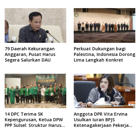
Fiskal
79 Daerah Kekurangan
Perkuat Dukungan bagi
Anggaran, Pusat Harus
Palestina, Indonesia Dorong
Segera Salurkan DAU
Lima Langkah Konkret
14 DPC Terima SK
Anggota DPR Vita Ervina
Kepengurusan, Ketua DPW
Usulkan Iuran BPJS
PPP Sulsel: Struktur Harus
Ketenagakerjaan Pekerja
Benar-benar Kuat
Informal Ditanggung
Negara