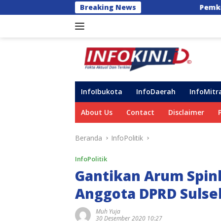
Langsung
Breaking News
Pemkot Makassar Pastikan PSEL
ke
konten
InfoIbukota
InfoDaerah
InfoMitr
About Us
Contact
Disclaimer
Beranda
InfoPolitik
InfoPolitik
Gantikan Arum Spink
Anggota DPRD Sulsel 
Muh Yuja
30 Desember 2020 10:27