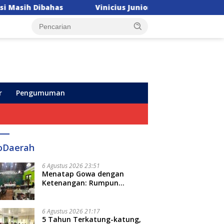
Vinicius Junior Pilih Tetap di Real Madrid, Arsenal “Gigit Jar
r
Pengumuman
oDaerah
6 Agustus 2026 23:51
Menatap Gowa dengan
Ketenangan: Rumpun
Keluarga Besar Kerajaan dan
Bate Salapang Respon Klaim
Sepihak, Tekankan Jalur
6 Agustus 2026 21:17
Musyawarah, Ingatkan Soal
5 Tahun Terkatung-katung,