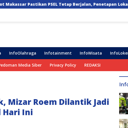
 Tetap Berjalan, Penetapan Lokasi Masih Dibahas
a
InfoOlahraga
Infotainment
InfoWisata
InfoLoke
Pedoman Media Siber
Privacy Policy
REDAKSI
Inf
, Mizar Roem Dilantik Jadi
Hari Ini