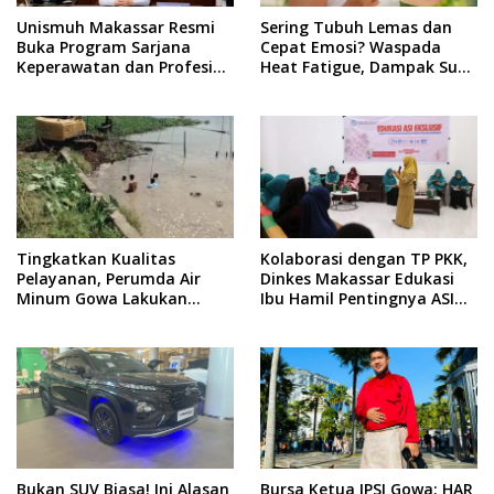
Unismuh Makassar Resmi
Sering Tubuh Lemas dan
Buka Program Sarjana
Cepat Emosi? Waspada
Keperawatan dan Profesi
Heat Fatigue, Dampak Suhu
Ners
Ekstrem yang Jarang
Disadari
Tingkatkan Kualitas
Kolaborasi dengan TP PKK,
Pelayanan, Perumda Air
Dinkes Makassar Edukasi
Minum Gowa Lakukan
Ibu Hamil Pentingnya ASI
Normalisasi dan Ekstraksi
Eksklusif
Sedimen di IKK Barombong
Bukan SUV Biasa! Ini Alasan
Bursa Ketua IPSI Gowa: HAR