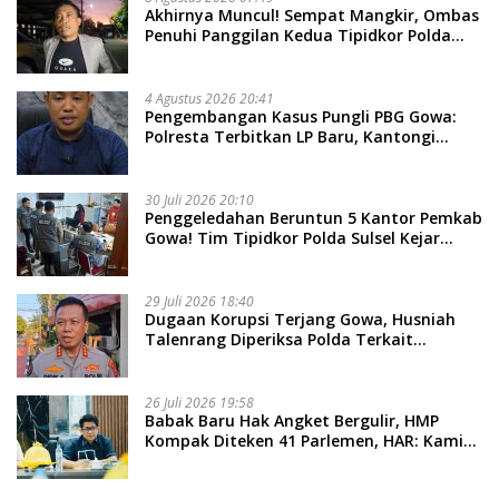
Akhirnya Muncul! Sempat Mangkir, Ombas
Penuhi Panggilan Kedua Tipidkor Polda
Sulsel, Dicecar 50 Pertanyaan
4 Agustus 2026 20:41
Pengembangan Kasus Pungli PBG Gowa:
Polresta Terbitkan LP Baru, Kantongi
Nama Calon Tersangka Berikutnya
30 Juli 2026 20:10
Penggeledahan Beruntun 5 Kantor Pemkab
Gowa! Tim Tipidkor Polda Sulsel Kejar
Bukti Korupsi Seragam Gratis Rp16 Miliar
29 Juli 2026 18:40
Dugaan Korupsi Terjang Gowa, Husniah
Talenrang Diperiksa Polda Terkait
Pengadaan Seragam Rp16 M
26 Juli 2026 19:58
​Babak Baru Hak Angket Bergulir, HMP
Kompak Diteken 41 Parlemen, HAR: Kami
Proses Sesuai Prosedur!