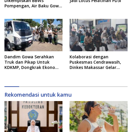
Dikempiskan BBWS
Jadi Locus Pelatihan PD3I
Pompengan, Air Baku Gowa
Anjlok 80 Persen: 20 Ribu
Pelanggan Terdampak!
Dandim Gowa Serahkan
Kolaborasi dengan
Truk dan Pikap Untuk
Puskesmas Cendrawasih,
KDKMP, Dongkrak Ekonomi
Dinkes Makassar Gelar
Desa, Pangkas Jalur Logistik
Skrining Kesehatan Jiwa
Hasil Bumi
dan NAPZA di Tribun Timur
Rekomendasi untuk kamu