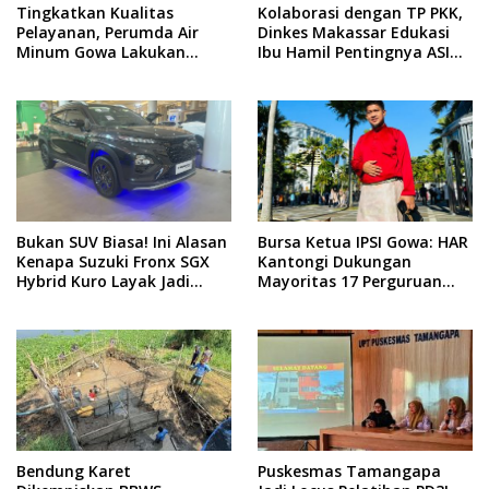
Tingkatkan Kualitas
Kolaborasi dengan TP PKK,
Pelayanan, Perumda Air
Dinkes Makassar Edukasi
Minum Gowa Lakukan
Ibu Hamil Pentingnya ASI
Normalisasi dan Ekstraksi
Eksklusif
Sedimen di IKK Barombong
Bukan SUV Biasa! Ini Alasan
Bursa Ketua IPSI Gowa: HAR
Kenapa Suzuki Fronx SGX
Kantongi Dukungan
Hybrid Kuro Layak Jadi
Mayoritas 17 Perguruan
Buruan Utama
Silat
Bendung Karet
Puskesmas Tamangapa