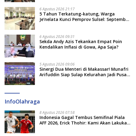
Tekankan Jalur Musyawarah, Ingatkan
Soal Adat dan Adab
6 Agustus 2026 21:17
5 Tahun Terkatung-katung, Warga
Je’nelata Kunci Pemprov Sulsel: September
2026 Penlok Rampung!
6 Agustus 2026 09:31
Sekda Andy Azis Tekankan Empat Poin
Kendalikan Inflasi di Gowa, Apa Saja?
5 Agustus 2026 09:06
Sinergi Dua Menteri di Makassar! Munafri
Arifuddin Siap Sulap Kelurahan Jadi Pusat
Pertumbuhan Ekonomi Baru
InfoOlahraga
8 Agustus 2026 07:58
Indonesia Gagal Tembus Semifinal Piala
AFF 2026, Erick Thohir: Kami Akan Lakukan
Evaluasi