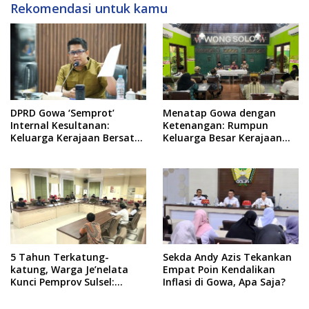
Rekomendasi untuk kamu
DPRD Gowa ‘Semprot’
Menatap Gowa dengan
Internal Kesultanan:
Ketenangan: Rumpun
Keluarga Kerajaan Bersatu
Keluarga Besar Kerajaan
Dulu Baru Rancang Perda
dan Bate Salapang Respon
Baru!
Klaim Sepihak, Tekankan
Jalur Musyawarah,
Ingatkan Soal Adat dan
Adab
5 Tahun Terkatung-
Sekda Andy Azis Tekankan
katung, Warga Je’nelata
Empat Poin Kendalikan
Kunci Pemprov Sulsel:
Inflasi di Gowa, Apa Saja?
September 2026 Penlok
Rampung!