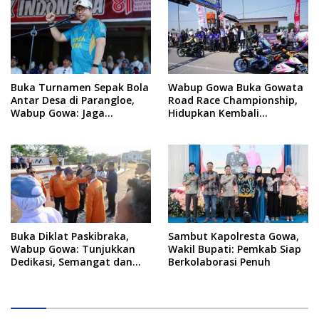
Baru
Buka Turnamen Sepak Bola
Wabup Gowa Buka Gowata
Antar Desa di Parangloe,
Road Race Championship,
Wabup Gowa: Jaga
Hidupkan Kembali
Persaudaraan dan
Semangat Otomotif
Sportivitas
Setelah 20 Tahun Vakum
Buka Diklat Paskibraka,
Sambut Kapolresta Gowa,
Wabup Gowa: Tunjukkan
Wakil Bupati: Pemkab Siap
Dedikasi, Semangat dan
Berkolaborasi Penuh
Tanggung Jawab