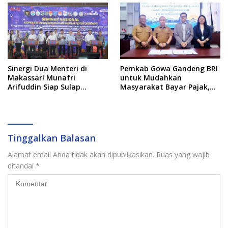
Sinergi Dua Menteri di
Pemkab Gowa Gandeng BRI
Makassar! Munafri
untuk Mudahkan
Arifuddin Siap Sulap
Masyarakat Bayar Pajak,
Kelurahan Jadi Pusat
Targetkan PAD Rp307 Miliar
Pertumbuhan Ekonomi
Baru
Tinggalkan Balasan
Alamat email Anda tidak akan dipublikasikan.
Ruas yang wajib
ditandai
*