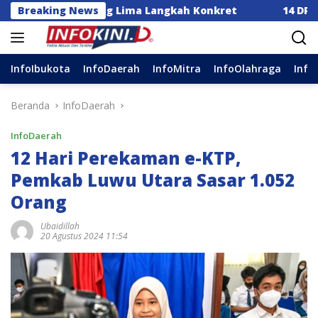
Langsung
a Dorong Lima Langkah Konkret
Breaking News
14 DPC Terima SK K
ke
konten
InfoIbukota
InfoDaerah
InfoMitra
InfoOlahraga
Info
Beranda
InfoDaerah
InfoDaerah
12 Hari Perekaman e-KTP,
Pemkab Luwu Utara Sasar 1.052
Orang
Ubaidillah
20 Agustus 2024 11:54