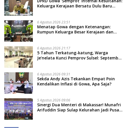
DPRD Gowa ‘Semprot’ Internal Kesultanan:
Keluarga Kerajaan Bersatu Dulu Baru
Rancang Perda Baru!
6 Agustus 2026 23:51
Menatap Gowa dengan Ketenangan:
Rumpun Keluarga Besar Kerajaan dan
Bate Salapang Respon Klaim Sepihak,
Tekankan Jalur Musyawarah, Ingatkan
Soal Adat dan Adab
6 Agustus 2026 21:17
5 Tahun Terkatung-katung, Warga
Je’nelata Kunci Pemprov Sulsel: September
2026 Penlok Rampung!
6 Agustus 2026 09:31
Sekda Andy Azis Tekankan Empat Poin
Kendalikan Inflasi di Gowa, Apa Saja?
5 Agustus 2026 09:06
Sinergi Dua Menteri di Makassar! Munafri
Arifuddin Siap Sulap Kelurahan Jadi Pusat
Pertumbuhan Ekonomi Baru