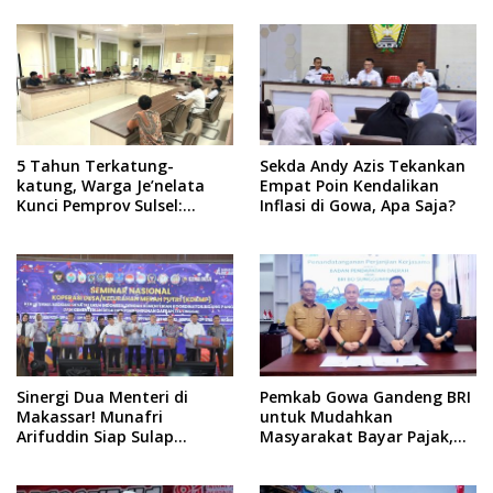
Baru!
Klaim Sepihak, Tekankan
Jalur Musyawarah,
Ingatkan Soal Adat dan
Adab
5 Tahun Terkatung-
Sekda Andy Azis Tekankan
katung, Warga Je’nelata
Empat Poin Kendalikan
Kunci Pemprov Sulsel:
Inflasi di Gowa, Apa Saja?
September 2026 Penlok
Rampung!
Sinergi Dua Menteri di
Pemkab Gowa Gandeng BRI
Makassar! Munafri
untuk Mudahkan
Arifuddin Siap Sulap
Masyarakat Bayar Pajak,
Kelurahan Jadi Pusat
Targetkan PAD Rp307 Miliar
Pertumbuhan Ekonomi