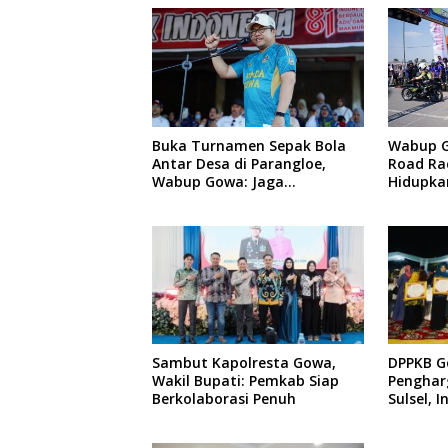
Buka Turnamen Sepak Bola
Wabup 
Antar Desa di Parangloe,
Road Ra
Wabup Gowa: Jaga
Hidupka
Persaudaraan dan Sportivitas
Otomoti
Vakum
Sambut Kapolresta Gowa,
DPPKB G
Wakil Bupati: Pemkab Siap
Penghar
Berkolaborasi Penuh
Sulsel, 
Menonjo