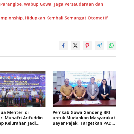
 Parangloe, Wabup Gowa: Jaga Persaudaraan dan
mpionship, Hidupkan Kembali Semangat Otomotif
Dua Menteri di
Pemkab Gowa Gandeng BRI
! Munafri Arifuddin
untuk Mudahkan Masyarakat
ap Kelurahan Jadi
Bayar Pajak, Targetkan PAD
ertumbuhan Ekonomi
Rp307 Miliar