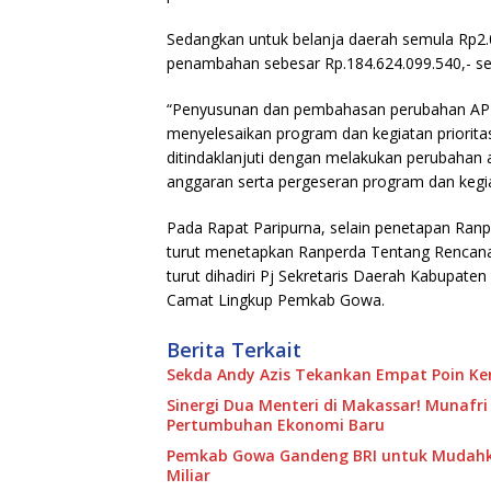
Sedangkan untuk belanja daerah semula Rp2.0
penambahan sebesar Rp.184.624.099.540,- seh
“Penyusunan dan pembahasan perubahan APB
menyelesaikan program dan kegiatan priorita
ditindaklanjuti dengan melakukan perubahan 
anggaran serta pergeseran program dan kegi
Pada Rapat Paripurna, selain penetapan R
turut menetapkan Ranperda Tentang Rencana
turut dihadiri Pj Sekretaris Daerah Kabupat
Camat Lingkup Pemkab Gowa.
Berita Terkait
Sekda Andy Azis Tekankan Empat Poin Kend
Sinergi Dua Menteri di Makassar! Munafri 
Pertumbuhan Ekonomi Baru
Pemkab Gowa Gandeng BRI untuk Mudahka
Miliar