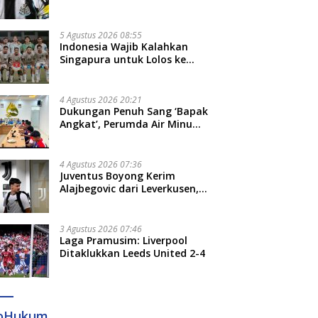
Bruno Guimaraes dari
Newcastle
5 Agustus 2026 08:55
Indonesia Wajib Kalahkan
Singapura untuk Lolos ke
Semifinal Piala AFF 2026
4 Agustus 2026 20:21
Dukungan Penuh Sang ‘Bapak
Angkat’, Perumda Air Minum
Gowa Siap Antar Tim Dayung
Raih Prestasi Puncak
4 Agustus 2026 07:36
Juventus Boyong Kerim
Alajbegovic dari Leverkusen,
Segini Nilai Kontraknya
3 Agustus 2026 07:46
Laga Pramusim: Liverpool
Ditaklukkan Leeds United 2-4
foHukum