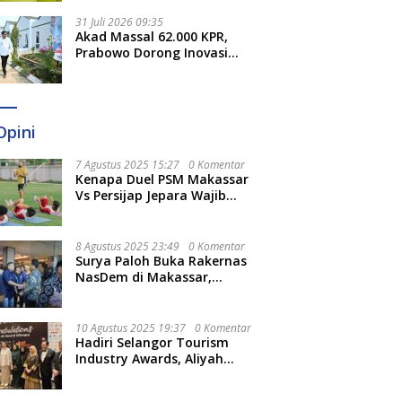
Sulsel
31 Juli 2026 09:35
Akad Massal 62.000 KPR,
Prabowo Dorong Inovasi
untuk Percepat Pemenuhan
Rumah Rakyat
Opini
7 Agustus 2025 15:27
0 Komentar
Kenapa Duel PSM Makassar
Vs Persijap Jepara Wajib
Ditonton? Ini 3 Hal
Menariknya
8 Agustus 2025 23:49
0 Komentar
Surya Paloh Buka Rakernas
NasDem di Makassar,
Munafri Sebut Momentum
Kuatkan Pendidikan Politik
10 Agustus 2025 19:37
0 Komentar
Hadiri Selangor Tourism
Industry Awards, Aliyah
Berharap Semakin
Optimalkan Pariwisata