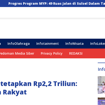
 MYP: 49 Ruas Jalan di Sulsel Dalam Tahap Pengerjaan, 36
a
InfoOlahraga
Infotainment
InfoWisata
InfoLoke
Pedoman Media Siber
Privacy Policy
REDAKSI
Inf
tetapkan Rp2,2 Triliun:
a Rakyat