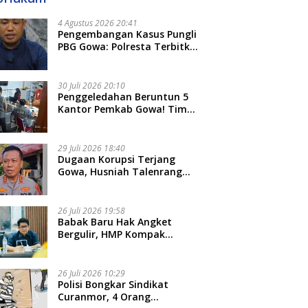
4 Agustus 2026 20:41
Pengembangan Kasus Pungli
PBG Gowa: Polresta Terbitkan
LP Baru, Kantongi Nama
Calon Tersangka Berikutnya
30 Juli 2026 20:10
Penggeledahan Beruntun 5
Kantor Pemkab Gowa! Tim
Tipidkor Polda Sulsel Kejar
Bukti Korupsi Seragam Gratis
Rp16 Miliar
29 Juli 2026 18:40
Dugaan Korupsi Terjang
Gowa, Husniah Talenrang
Diperiksa Polda Terkait
Pengadaan Seragam Rp16 M
26 Juli 2026 19:58
​Babak Baru Hak Angket
Bergulir, HMP Kompak
Diteken 41 Parlemen, HAR:
Kami Proses Sesuai Prosedur!
26 Juli 2026 10:29
Polisi Bongkar Sindikat
Curanmor, 4 Orang