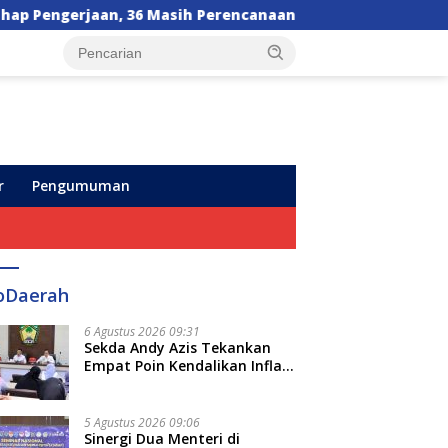
 Masih Perencanaan
Orang Tua Sesalkan Kebijakan 
r
Pengumuman
oDaerah
6 Agustus 2026 09:31
Sekda Andy Azis Tekankan
Empat Poin Kendalikan Inflasi
di Gowa, Apa Saja?
5 Agustus 2026 09:06
Sinergi Dua Menteri di