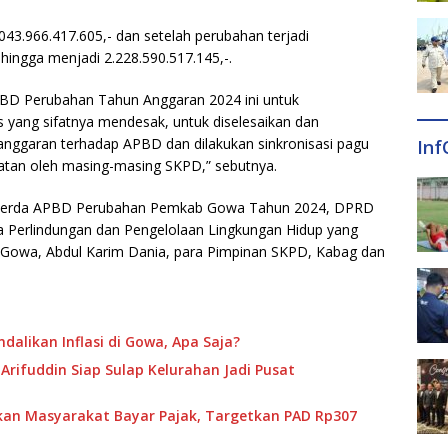
43.966.417.605,- dan setelah perubahan terjadi
ingga menjadi 2.228.590.517.145,-.
D Perubahan Tahun Anggaran 2024 ini untuk
s yang sifatnya mendesak, untuk diselesaikan dan
anggaran terhadap APBD dan dilakukan sinkronisasi pagu
Inf
atan oleh masing-masing SKPD,” sebutnya.
anperda APBD Perubahan Pemkab Gowa Tahun 2024, DPRD
 Perlindungan dan Pengelolaan Lingkungan Hidup yang
en Gowa, Abdul Karim Dania, para Pimpinan SKPD, Kabag dan
alikan Inflasi di Gowa, Apa Saja?
Arifuddin Siap Sulap Kelurahan Jadi Pusat
n Masyarakat Bayar Pajak, Targetkan PAD Rp307