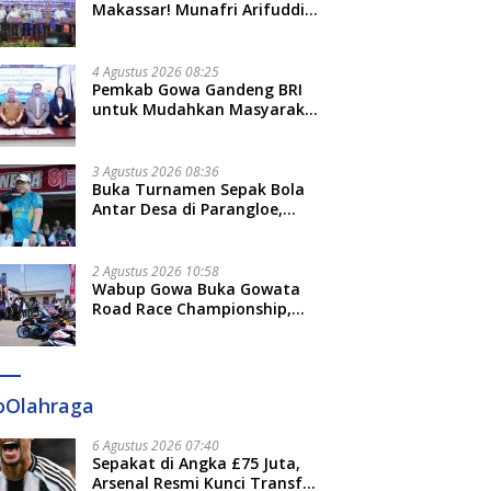
Makassar! Munafri Arifuddin
Siap Sulap Kelurahan Jadi
Pusat Pertumbuhan Ekonomi
Baru
4 Agustus 2026 08:25
Pemkab Gowa Gandeng BRI
untuk Mudahkan Masyarakat
Bayar Pajak, Targetkan PAD
Rp307 Miliar
3 Agustus 2026 08:36
Buka Turnamen Sepak Bola
Antar Desa di Parangloe,
Wabup Gowa: Jaga
Persaudaraan dan Sportivitas
2 Agustus 2026 10:58
Wabup Gowa Buka Gowata
Road Race Championship,
Hidupkan Kembali Semangat
Otomotif Setelah 20 Tahun
Vakum
oOlahraga
6 Agustus 2026 07:40
Sepakat di Angka £75 Juta,
Arsenal Resmi Kunci Transfer