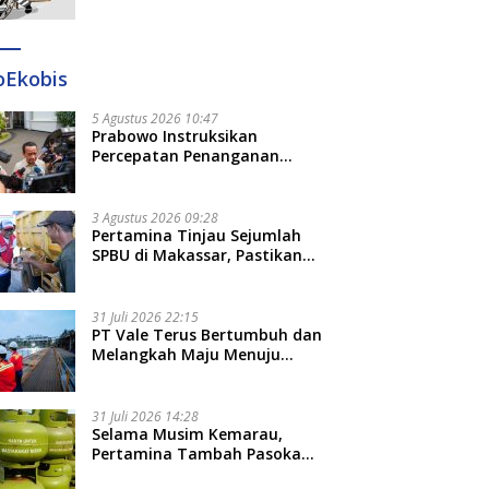
Ditangkap di Makassar dan
Gowa
oEkobis
5 Agustus 2026 10:47
Prabowo Instruksikan
Percepatan Penanganan
Pemadaman Listrik dan Jaga
Stabilitas Harga BBM
3 Agustus 2026 09:28
Pertamina Tinjau Sejumlah
SPBU di Makassar, Pastikan
Distribusi Biosolar Berjalan
Optimal
31 Juli 2026 22:15
PT Vale Terus Bertumbuh dan
Melangkah Maju Menuju
Fondasi yang Lebih Kuat
31 Juli 2026 14:28
Selama Musim Kemarau,
Pertamina Tambah Pasokan
LPG 3 Kg di Empat Daerah