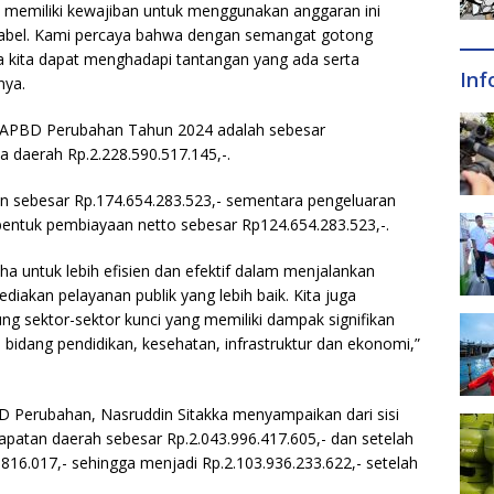
 memiliki kewajiban untuk menggunakan anggaran ini
tabel. Kami percaya bahwa dengan semangat gotong
 kita dapat menghadapi tantangan yang ada serta
Inf
nya.
APBD Perubahan Tahun 2024 adalah sebesar
a daerah Rp.2.228.590.517.145,-.
n sebesar Rp.174.654.283.523,- sementara pengeluaran
bentuk pembiayaan netto sebesar Rp124.654.283.523,-.
ha untuk lebih efisien dan efektif dalam menjalankan
kan pelayanan publik yang lebih baik. Kita juga
 sektor-sektor kunci yang memiliki dampak signifikan
 bidang pendidikan, kesehatan, infrastruktur dan ekonomi,”
 Perubahan, Nasruddin Sitakka menyampaikan dari sisi
atan daerah sebesar Rp.2.043.996.417.605,- dan setelah
816.017,- sehingga menjadi Rp.2.103.936.233.622,- setelah