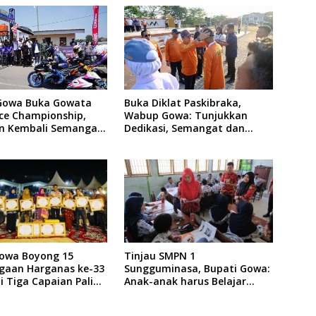
Gowa Buka Gowata
Buka Diklat Paskibraka,
ce Championship,
Wabup Gowa: Tunjukkan
n Kembali Semangat
Dedikasi, Semangat dan
f Setelah 20 Tahun
Tanggung Jawab
owa Boyong 15
Tinjau SMPN 1
gaan Harganas ke-33
Sungguminasa, Bupati Gowa:
Ini Tiga Capaian Paling
Anak-anak harus Belajar
l
dengan Nyaman