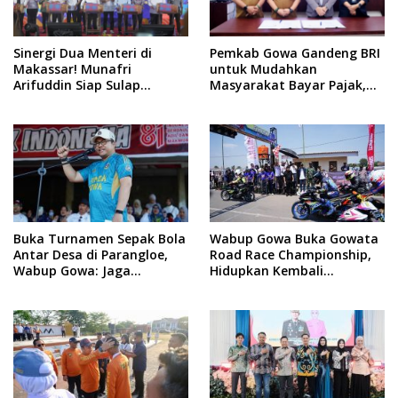
Sinergi Dua Menteri di
Pemkab Gowa Gandeng BRI
Makassar! Munafri
untuk Mudahkan
Arifuddin Siap Sulap
Masyarakat Bayar Pajak,
Kelurahan Jadi Pusat
Targetkan PAD Rp307 Miliar
Pertumbuhan Ekonomi
Baru
Buka Turnamen Sepak Bola
Wabup Gowa Buka Gowata
Antar Desa di Parangloe,
Road Race Championship,
Wabup Gowa: Jaga
Hidupkan Kembali
Persaudaraan dan
Semangat Otomotif
Sportivitas
Setelah 20 Tahun Vakum