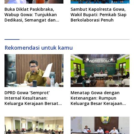
Buka Diklat Paskibraka,
Sambut Kapolresta Gowa,
Wabup Gowa: Tunjukkan
Wakil Bupati: Pemkab Siap
Dedikasi, Semangat dan
Berkolaborasi Penuh
Tanggung Jawab
Rekomendasi untuk kamu
DPRD Gowa ‘Semprot’
Menatap Gowa dengan
Internal Kesultanan:
Ketenangan: Rumpun
Keluarga Kerajaan Bersatu
Keluarga Besar Kerajaan
Dulu Baru Rancang Perda
dan Bate Salapang Respon
Baru!
Klaim Sepihak, Tekankan
Jalur Musyawarah,
Ingatkan Soal Adat dan
Adab