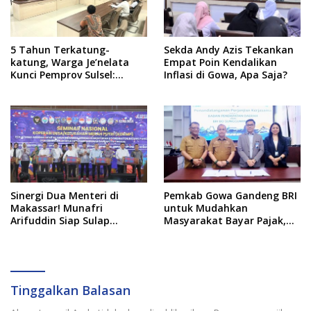
5 Tahun Terkatung-
Sekda Andy Azis Tekankan
katung, Warga Je’nelata
Empat Poin Kendalikan
Kunci Pemprov Sulsel:
Inflasi di Gowa, Apa Saja?
September 2026 Penlok
Rampung!
Sinergi Dua Menteri di
Pemkab Gowa Gandeng BRI
Makassar! Munafri
untuk Mudahkan
Arifuddin Siap Sulap
Masyarakat Bayar Pajak,
Kelurahan Jadi Pusat
Targetkan PAD Rp307 Miliar
Pertumbuhan Ekonomi
Baru
Tinggalkan Balasan