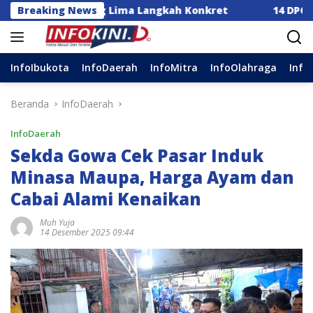
Langsung
 Dorong Lima Langkah Konkret
Breaking News
14 DPC Terima SK Ke
ke
konten
InfoIbukota
InfoDaerah
InfoMitra
InfoOlahraga
Info
Beranda
InfoDaerah
InfoDaerah
Sekda Gowa Cek Pasar Induk
Minasa Maupa, Harga Ayam dan
Cabai Alami Kenaikan
Muh Yuja
14 Desember 2025 09:44