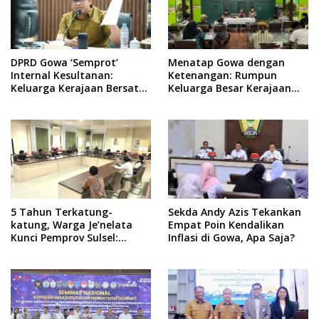
DPRD Gowa ‘Semprot’
Menatap Gowa dengan
Internal Kesultanan:
Ketenangan: Rumpun
Keluarga Kerajaan Bersatu
Keluarga Besar Kerajaan
Dulu Baru Rancang Perda
dan Bate Salapang Respon
Baru!
Klaim Sepihak, Tekankan
Jalur Musyawarah,
Ingatkan Soal Adat dan
Adab
5 Tahun Terkatung-
Sekda Andy Azis Tekankan
katung, Warga Je’nelata
Empat Poin Kendalikan
Kunci Pemprov Sulsel:
Inflasi di Gowa, Apa Saja?
September 2026 Penlok
Rampung!