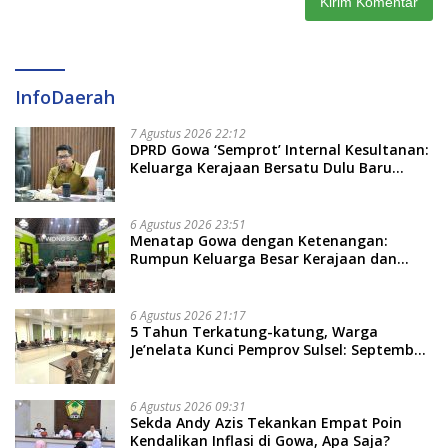
InfoDaerah
7 Agustus 2026 22:12
DPRD Gowa ‘Semprot’ Internal Kesultanan:
Keluarga Kerajaan Bersatu Dulu Baru
Rancang Perda Baru!
6 Agustus 2026 23:51
Menatap Gowa dengan Ketenangan:
Rumpun Keluarga Besar Kerajaan dan
Bate Salapang Respon Klaim Sepihak,
Tekankan Jalur Musyawarah, Ingatkan
Soal Adat dan Adab
6 Agustus 2026 21:17
5 Tahun Terkatung-katung, Warga
Je’nelata Kunci Pemprov Sulsel: September
2026 Penlok Rampung!
6 Agustus 2026 09:31
Sekda Andy Azis Tekankan Empat Poin
Kendalikan Inflasi di Gowa, Apa Saja?