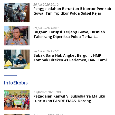
30 Juli 2026 20:10
Penggeledahan Beruntun 5 Kantor Pemkab
Gowa! Tim Tipidkor Polda Sulsel Kejar
Bukti Korupsi Seragam Gratis Rp16 Miliar
29 Juli 2026 18:40
Dugaan Korupsi Terjang Gowa, Husniah
Talenrang Diperiksa Polda Terkait
Pengadaan Seragam Rp16 M
26 Juli 2026 19:58
​Babak Baru Hak Angket Bergulir, HMP
Kompak Diteken 41 Parlemen, HAR: Kami
Proses Sesuai Prosedur!
InfoEkobis
7 Agustus 2026 10:42
Pegadaian Kanwil VI Sulselbarra Maluku
Luncurkan PANDE EMAS, Dorong
Kemandirian Ekonomi Masyarakat