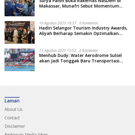
Surya Paloh Buka Rakernas NasDem di
Makassar, Munafri Sebut Momentum
Kuatkan Pendidikan Politik
10 Agustus 2025 19:37
0 Komentar
Hadiri Selangor Tourism Industry Awards,
Aliyah Berharap Semakin Optimalkan
Pariwisata
11 Agustus 2025 15:52
0 Komentar
Menhub Dudy: Water Aerodrome Sulsel
akan Jadi Tonggak Baru Transportasi
Nasional
Laman
About Us
Contact
Disclaimer
Pedoman Media Siber