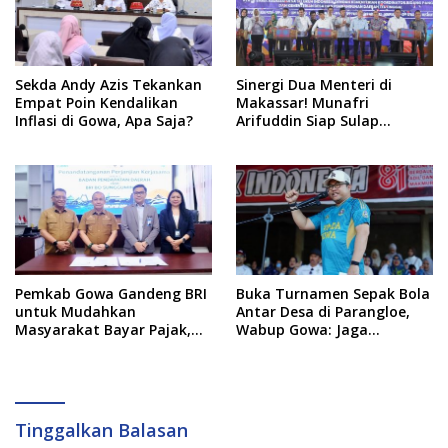
Adab
Sekda Andy Azis Tekankan
Sinergi Dua Menteri di
Empat Poin Kendalikan
Makassar! Munafri
Inflasi di Gowa, Apa Saja?
Arifuddin Siap Sulap
Kelurahan Jadi Pusat
Pertumbuhan Ekonomi
Baru
Pemkab Gowa Gandeng BRI
Buka Turnamen Sepak Bola
untuk Mudahkan
Antar Desa di Parangloe,
Masyarakat Bayar Pajak,
Wabup Gowa: Jaga
Targetkan PAD Rp307 Miliar
Persaudaraan dan
Sportivitas
Tinggalkan Balasan