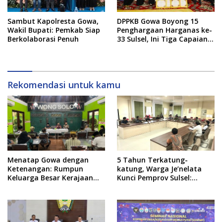
Sambut Kapolresta Gowa,
DPPKB Gowa Boyong 15
Wakil Bupati: Pemkab Siap
Penghargaan Harganas ke-
Berkolaborasi Penuh
33 Sulsel, Ini Tiga Capaian
Paling Menonjol
Rekomendasi untuk kamu
Menatap Gowa dengan
5 Tahun Terkatung-
Ketenangan: Rumpun
katung, Warga Je’nelata
Keluarga Besar Kerajaan
Kunci Pemprov Sulsel:
dan Bate Salapang Respon
September 2026 Penlok
Klaim Sepihak, Tekankan
Rampung!
Jalur Musyawarah,
Ingatkan Soal Adat dan