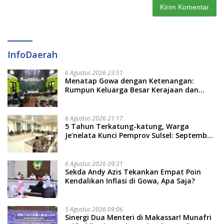
InfoDaerah
6 Agustus 2026 23:51
Menatap Gowa dengan Ketenangan:
Rumpun Keluarga Besar Kerajaan dan
Bate Salapang Respon Klaim Sepihak,
Tekankan Jalur Musyawarah, Ingatkan
Soal Adat dan Adab
6 Agustus 2026 21:17
5 Tahun Terkatung-katung, Warga
Je’nelata Kunci Pemprov Sulsel: September
2026 Penlok Rampung!
6 Agustus 2026 09:31
Sekda Andy Azis Tekankan Empat Poin
Kendalikan Inflasi di Gowa, Apa Saja?
5 Agustus 2026 09:06
Sinergi Dua Menteri di Makassar! Munafri