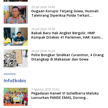
29 Juli 2026 18:40
Dugaan Korupsi Terjang Gowa, Husniah
Talenrang Diperiksa Polda Terkait
Pengadaan Seragam Rp16 M
26 Juli 2026 19:58
​Babak Baru Hak Angket Bergulir, HMP
Kompak Diteken 41 Parlemen, HAR: Kami
Proses Sesuai Prosedur!
26 Juli 2026 10:29
Polisi Bongkar Sindikat Curanmor, 4 Orang
Ditangkap di Makassar dan Gowa
InfoEkobis
7 Agustus 2026 10:42
Pegadaian Kanwil VI Sulselbarra Maluku
Luncurkan PANDE EMAS, Dorong
Kemandirian Ekonomi Masyarakat