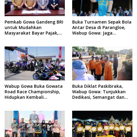
Pemkab Gowa Gandeng BRI
Buka Turnamen Sepak Bola
untuk Mudahkan
Antar Desa di Parangloe,
Masyarakat Bayar Pajak,
Wabup Gowa: Jaga
Targetkan PAD Rp307 Miliar
Persaudaraan dan
Sportivitas
Wabup Gowa Buka Gowata
Buka Diklat Paskibraka,
Road Race Championship,
Wabup Gowa: Tunjukkan
Hidupkan Kembali
Dedikasi, Semangat dan
Semangat Otomotif
Tanggung Jawab
Setelah 20 Tahun Vakum