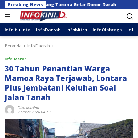
Langsung
 dan Karang Taruna Gelar Donor Darah
Breaking News
Anggota DPR
ke
konten
InfoIbukota
InfoDaerah
InfoMitra
InfoOlahraga
Info
Beranda
InfoDaerah
InfoDaerah
30 Tahun Penantian Warga
Mamoa Raya Terjawab, Lontara
Plus Jembatani Keluhan Soal
Jalan Tanah
Elien Marlina
2 Maret 2026 04:19