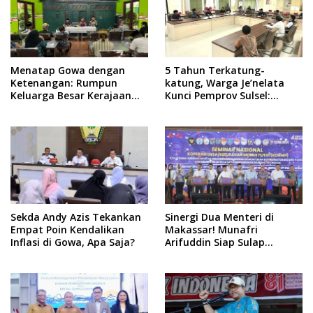
Menatap Gowa dengan
5 Tahun Terkatung-
Ketenangan: Rumpun
katung, Warga Je’nelata
Keluarga Besar Kerajaan
Kunci Pemprov Sulsel:
dan Bate Salapang Respon
September 2026 Penlok
Klaim Sepihak, Tekankan
Rampung!
Jalur Musyawarah,
Ingatkan Soal Adat dan
Adab
Sekda Andy Azis Tekankan
Sinergi Dua Menteri di
Empat Poin Kendalikan
Makassar! Munafri
Inflasi di Gowa, Apa Saja?
Arifuddin Siap Sulap
Kelurahan Jadi Pusat
Pertumbuhan Ekonomi
Baru