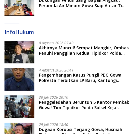
Dukungan Penuh Sang ‘Bapak Angkat’,
Perumda Air Minum Gowa Siap Antar Tim
Dayung Raih Prestasi Puncak
InfoHukum
8 Agustus 2026 07:49
Akhirnya Muncul! Sempat Mangkir, Ombas
Penuhi Panggilan Kedua Tipidkor Polda
Sulsel, Dicecar 50 Pertanyaan
4 Agustus 2026 20:41
Pengembangan Kasus Pungli PBG Gowa:
Polresta Terbitkan LP Baru, Kantongi
Nama Calon Tersangka Berikutnya
30 Juli 2026 20:10
Penggeledahan Beruntun 5 Kantor Pemkab
Gowa! Tim Tipidkor Polda Sulsel Kejar
Bukti Korupsi Seragam Gratis Rp16 Miliar
29 Juli 2026 18:40
Dugaan Korupsi Terjang Gowa, Husniah