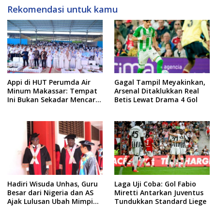
Rekomendasi untuk kamu
Appi di HUT Perumda Air
Gagal Tampil Meyakinkan,
Minum Makassar: Tempat
Arsenal Ditaklukkan Real
Ini Bukan Sekadar Mencari
Betis Lewat Drama 4 Gol
Nafkah, tapi Mengabdi
Hadiri Wisuda Unhas, Guru
Laga Uji Coba: Gol Fabio
Besar dari Nigeria dan AS
Miretti Antarkan Juventus
Ajak Lulusan Ubah Mimpi
Tundukkan Standard Liege
Jadi Visi