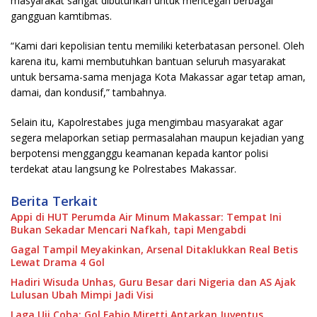
masyarakat sangat dibutuhkan untuk mencegah berbagai
gangguan kamtibmas.
“Kami dari kepolisian tentu memiliki keterbatasan personel. Oleh
karena itu, kami membutuhkan bantuan seluruh masyarakat
untuk bersama-sama menjaga Kota Makassar agar tetap aman,
damai, dan kondusif,” tambahnya.
Selain itu, Kapolrestabes juga mengimbau masyarakat agar
segera melaporkan setiap permasalahan maupun kejadian yang
berpotensi mengganggu keamanan kepada kantor polisi
terdekat atau langsung ke Polrestabes Makassar.
Berita Terkait
Appi di HUT Perumda Air Minum Makassar: Tempat Ini
Bukan Sekadar Mencari Nafkah, tapi Mengabdi
Gagal Tampil Meyakinkan, Arsenal Ditaklukkan Real Betis
Lewat Drama 4 Gol
Hadiri Wisuda Unhas, Guru Besar dari Nigeria dan AS Ajak
Lulusan Ubah Mimpi Jadi Visi
Laga Uji Coba: Gol Fabio Miretti Antarkan Juventus