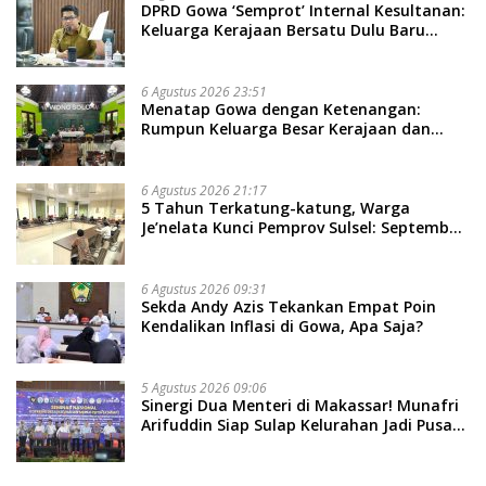
DPRD Gowa ‘Semprot’ Internal Kesultanan:
Keluarga Kerajaan Bersatu Dulu Baru
Rancang Perda Baru!
6 Agustus 2026 23:51
Menatap Gowa dengan Ketenangan:
Rumpun Keluarga Besar Kerajaan dan
Bate Salapang Respon Klaim Sepihak,
Tekankan Jalur Musyawarah, Ingatkan
Soal Adat dan Adab
6 Agustus 2026 21:17
5 Tahun Terkatung-katung, Warga
Je’nelata Kunci Pemprov Sulsel: September
2026 Penlok Rampung!
6 Agustus 2026 09:31
Sekda Andy Azis Tekankan Empat Poin
Kendalikan Inflasi di Gowa, Apa Saja?
5 Agustus 2026 09:06
Sinergi Dua Menteri di Makassar! Munafri
Arifuddin Siap Sulap Kelurahan Jadi Pusat
Pertumbuhan Ekonomi Baru