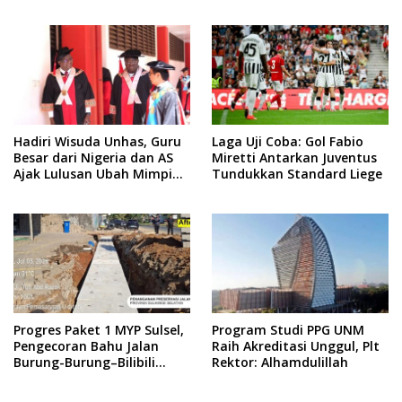
Nafkah, tapi Mengabdi
Hadiri Wisuda Unhas, Guru
Laga Uji Coba: Gol Fabio
Besar dari Nigeria dan AS
Miretti Antarkan Juventus
Ajak Lulusan Ubah Mimpi
Tundukkan Standard Liege
Jadi Visi
Progres Paket 1 MYP Sulsel,
Program Studi PPG UNM
Pengecoran Bahu Jalan
Raih Akreditasi Unggul, Plt
Burung-Burung–Bilibili
Rektor: Alhamdulillah
Capai 67 Persen