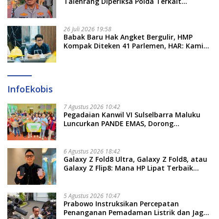
Talenrang Diperiksa Polda Terkait
Pengadaan Seragam Rp16 M
26 Juli 2026 19:58
​Babak Baru Hak Angket Bergulir, HMP
Kompak Diteken 41 Parlemen, HAR: Kami
Proses Sesuai Prosedur!
InfoEkobis
7 Agustus 2026 10:42
Pegadaian Kanwil VI Sulselbarra Maluku
Luncurkan PANDE EMAS, Dorong
Kemandirian Ekonomi Masyarakat
6 Agustus 2026 18:42
Galaxy Z Fold8 Ultra, Galaxy Z Fold8, atau
Galaxy Z Flip8: Mana HP Lipat Terbaik
Untukmu di 2026?
5 Agustus 2026 10:47
Prabowo Instruksikan Percepatan
Penanganan Pemadaman Listrik dan Jaga