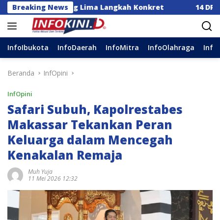
Langsung
ia Dorong Lima Langkah Konkret
Breaking News
14 DPC Terima SK K
ke
konten
InfoIbukota
InfoDaerah
InfoMitra
InfoOlahraga
Info
Beranda
InfOpini
InfOpini
Safari Subuh, Kapolrestabes
Makassar Tekankan Peran
Keluarga dalam Mencegah
Kenakalan Remaja
Muh Yuja
11 Mei 2026 12:32