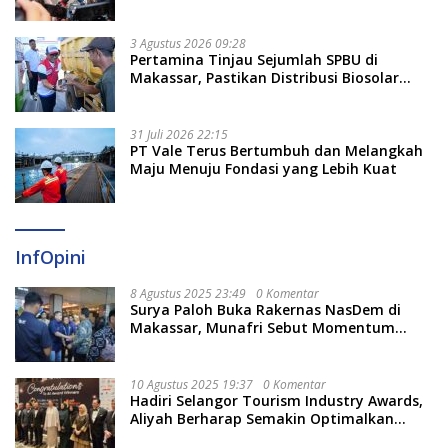
Stabilitas Harga BBM
3 Agustus 2026 09:28
Pertamina Tinjau Sejumlah SPBU di
Makassar, Pastikan Distribusi Biosolar
Berjalan Optimal
31 Juli 2026 22:15
PT Vale Terus Bertumbuh dan Melangkah
Maju Menuju Fondasi yang Lebih Kuat
InfOpini
8 Agustus 2025 23:49
0 Komentar
Surya Paloh Buka Rakernas NasDem di
Makassar, Munafri Sebut Momentum
Kuatkan Pendidikan Politik
10 Agustus 2025 19:37
0 Komentar
Hadiri Selangor Tourism Industry Awards,
Aliyah Berharap Semakin Optimalkan
Pariwisata