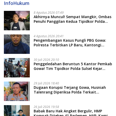
InfoHukum
8 Agustus 2026 07:49
Akhirnya Muncul! Sempat Mangkir, Ombas
Penuhi Panggilan Kedua Tipidkor Polda
Sulsel, Dicecar 50 Pertanyaan
4 Agustus 2026 20:41
Pengembangan Kasus Pungli PBG Gowa:
Polresta Terbitkan LP Baru, Kantongi
Nama Calon Tersangka Berikutnya
30 Juli 2026 20:10
Penggeledahan Beruntun 5 Kantor Pemkab
Gowa! Tim Tipidkor Polda Sulsel Kejar
Bukti Korupsi Seragam Gratis Rp16 Miliar
29 Juli 2026 18:40
Dugaan Korupsi Terjang Gowa, Husniah
Talenrang Diperiksa Polda Terkait
Pengadaan Seragam Rp16 M
26 Juli 2026 19:58
​Babak Baru Hak Angket Bergulir, HMP
Kompak Diteken 41 Parlemen, HAR: Kami