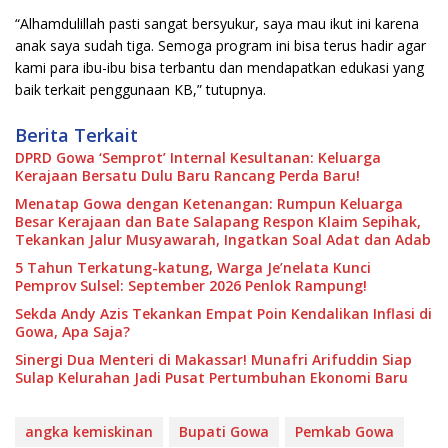
“Alhamdulillah pasti sangat bersyukur, saya mau ikut ini karena
anak saya sudah tiga. Semoga program ini bisa terus hadir agar
kami para ibu-ibu bisa terbantu dan mendapatkan edukasi yang
baik terkait penggunaan KB,” tutupnya.
Berita Terkait
DPRD Gowa ‘Semprot’ Internal Kesultanan: Keluarga
Kerajaan Bersatu Dulu Baru Rancang Perda Baru!
Menatap Gowa dengan Ketenangan: Rumpun Keluarga
Besar Kerajaan dan Bate Salapang Respon Klaim Sepihak,
Tekankan Jalur Musyawarah, Ingatkan Soal Adat dan Adab
5 Tahun Terkatung-katung, Warga Je’nelata Kunci
Pemprov Sulsel: September 2026 Penlok Rampung!
Sekda Andy Azis Tekankan Empat Poin Kendalikan Inflasi di
Gowa, Apa Saja?
Sinergi Dua Menteri di Makassar! Munafri Arifuddin Siap
Sulap Kelurahan Jadi Pusat Pertumbuhan Ekonomi Baru
angka kemiskinan
Bupati Gowa
Pemkab Gowa