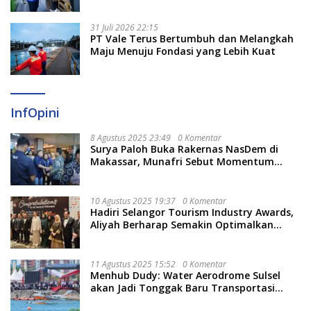
Berjalan Optimal
31 Juli 2026 22:15
PT Vale Terus Bertumbuh dan Melangkah
Maju Menuju Fondasi yang Lebih Kuat
InfOpini
8 Agustus 2025 23:49
0 Komentar
Surya Paloh Buka Rakernas NasDem di
Makassar, Munafri Sebut Momentum
Kuatkan Pendidikan Politik
10 Agustus 2025 19:37
0 Komentar
Hadiri Selangor Tourism Industry Awards,
Aliyah Berharap Semakin Optimalkan
Pariwisata
11 Agustus 2025 15:52
0 Komentar
Menhub Dudy: Water Aerodrome Sulsel
akan Jadi Tonggak Baru Transportasi
Nasional