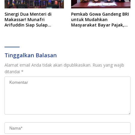
Sinergi Dua Menteri di
Pemkab Gowa Gandeng BRI
Makassar! Munafri
untuk Mudahkan
Arifuddin Siap Sulap
Masyarakat Bayar Pajak,
Kelurahan Jadi Pusat
Targetkan PAD Rp307 Miliar
Pertumbuhan Ekonomi
Baru
Tinggalkan Balasan
Alamat email Anda tidak akan dipublikasikan.
Ruas yang wajib
ditandai
*