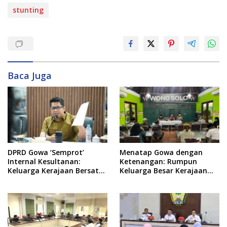
stunting
Baca Juga
DPRD Gowa ‘Semprot’
Menatap Gowa dengan
Internal Kesultanan:
Ketenangan: Rumpun
Keluarga Kerajaan Bersatu
Keluarga Besar Kerajaan
Dulu Baru Rancang Perda
dan Bate Salapang Respon
Baru!
Klaim Sepihak, Tekankan
Jalur Musyawarah,
Ingatkan Soal Adat dan
Adab