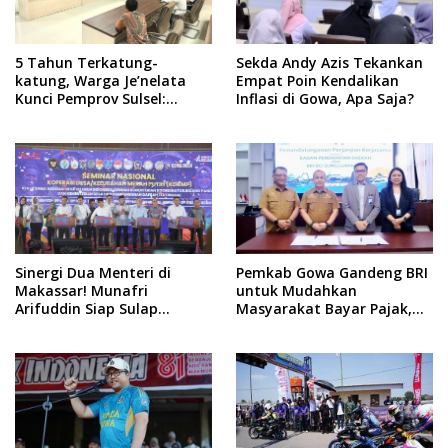
5 Tahun Terkatung-
Sekda Andy Azis Tekankan
katung, Warga Je’nelata
Empat Poin Kendalikan
Kunci Pemprov Sulsel:
Inflasi di Gowa, Apa Saja?
September 2026 Penlok
Rampung!
Sinergi Dua Menteri di
Pemkab Gowa Gandeng BRI
Makassar! Munafri
untuk Mudahkan
Arifuddin Siap Sulap
Masyarakat Bayar Pajak,
Kelurahan Jadi Pusat
Targetkan PAD Rp307 Miliar
Pertumbuhan Ekonomi
Baru