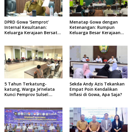
DPRD Gowa ‘Semprot’
Menatap Gowa dengan
Internal Kesultanan:
Ketenangan: Rumpun
Keluarga Kerajaan Bersatu
Keluarga Besar Kerajaan
Dulu Baru Rancang Perda
dan Bate Salapang Respon
Baru!
Klaim Sepihak, Tekankan
Jalur Musyawarah,
Ingatkan Soal Adat dan
Adab
5 Tahun Terkatung-
Sekda Andy Azis Tekankan
katung, Warga Je’nelata
Empat Poin Kendalikan
Kunci Pemprov Sulsel:
Inflasi di Gowa, Apa Saja?
September 2026 Penlok
Rampung!