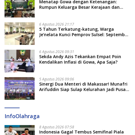
Menatap Gowa dengan Ketenangan:
Rumpun Keluarga Besar Kerajaan dan
Bate Salapang Respon Klaim Sepihak,
Tekankan Jalur Musyawarah, Ingatkan
Soal Adat dan Adab
6 Agustus 2026 21:17
5 Tahun Terkatung-katung, Warga
Je’nelata Kunci Pemprov Sulsel: September
2026 Penlok Rampung!
6 Agustus 2026 09:31
Sekda Andy Azis Tekankan Empat Poin
Kendalikan Inflasi di Gowa, Apa Saja?
5 Agustus 2026 09:06
Sinergi Dua Menteri di Makassar! Munafri
Arifuddin Siap Sulap Kelurahan Jadi Pusat
Pertumbuhan Ekonomi Baru
InfoOlahraga
8 Agustus 2026 07:58
Indonesia Gagal Tembus Semifinal Piala