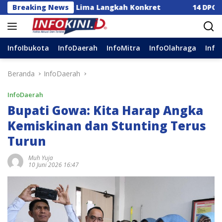
Langsung
Dorong Lima Langkah Konkret
Breaking News
14 DPC Terima SK Kepe
ke
konten
InfoIbukota
InfoDaerah
InfoMitra
InfoOlahraga
Info
Beranda
InfoDaerah
InfoDaerah
Bupati Gowa: Kita Harap Angka
Kemiskinan dan Stunting Terus
Turun
Muh Yuja
10 Juni 2026 16:47