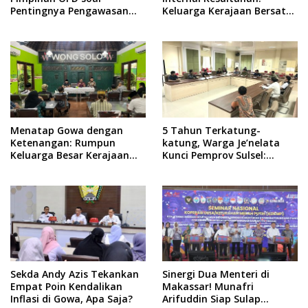
Pentingnya Pengawasan
Keluarga Kerajaan Bersatu
untuk Cegah Kerugian
Dulu Baru Rancang Perda
Daerah
Baru!
Menatap Gowa dengan
5 Tahun Terkatung-
Ketenangan: Rumpun
katung, Warga Je’nelata
Keluarga Besar Kerajaan
Kunci Pemprov Sulsel:
dan Bate Salapang Respon
September 2026 Penlok
Klaim Sepihak, Tekankan
Rampung!
Jalur Musyawarah,
Ingatkan Soal Adat dan
Adab
Sekda Andy Azis Tekankan
Sinergi Dua Menteri di
Empat Poin Kendalikan
Makassar! Munafri
Inflasi di Gowa, Apa Saja?
Arifuddin Siap Sulap