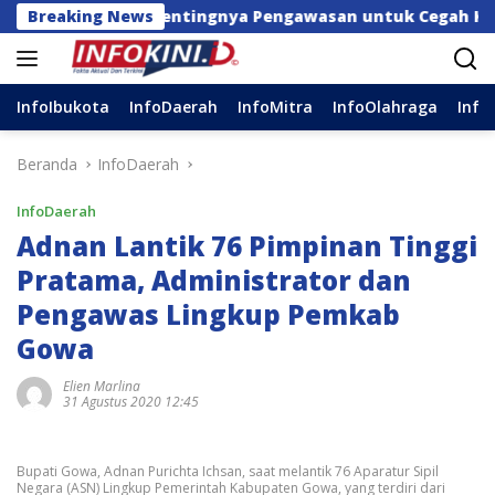
Langsung
D soal Pentingnya Pengawasan untuk Cegah Kerugian Dae
Breaking News
ke
konten
InfoIbukota
InfoDaerah
InfoMitra
InfoOlahraga
Info
Beranda
InfoDaerah
InfoDaerah
Adnan Lantik 76 Pimpinan Tinggi
Pratama, Administrator dan
Pengawas Lingkup Pemkab
Gowa
Elien Marlina
31 Agustus 2020 12:45
Bupati Gowa, Adnan Purichta Ichsan, saat melantik 76 Aparatur Sipil
Negara (ASN) Lingkup Pemerintah Kabupaten Gowa, yang terdiri dari