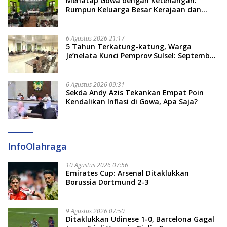
Menatap Gowa dengan Ketenangan:
Rumpun Keluarga Besar Kerajaan dan
Bate Salapang Respon Klaim Sepihak,
Tekankan Jalur Musyawarah, Ingatkan
Soal Adat dan Adab
6 Agustus 2026 21:17
5 Tahun Terkatung-katung, Warga
Je’nelata Kunci Pemprov Sulsel: September
2026 Penlok Rampung!
6 Agustus 2026 09:31
Sekda Andy Azis Tekankan Empat Poin
Kendalikan Inflasi di Gowa, Apa Saja?
InfoOlahraga
10 Agustus 2026 07:56
Emirates Cup: Arsenal Ditaklukkan
Borussia Dortmund 2-3
9 Agustus 2026 07:50
Ditaklukkan Udinese 1-0, Barcelona Gagal