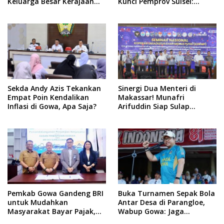
Keluarga Besar Kerajaan
Kunci Pemprov Sulsel:
dan Bate Salapang Respon
September 2026 Penlok
Klaim Sepihak, Tekankan
Rampung!
Jalur Musyawarah,
Ingatkan Soal Adat dan
Adab
Sekda Andy Azis Tekankan
Sinergi Dua Menteri di
Empat Poin Kendalikan
Makassar! Munafri
Inflasi di Gowa, Apa Saja?
Arifuddin Siap Sulap
Kelurahan Jadi Pusat
Pertumbuhan Ekonomi
Baru
Pemkab Gowa Gandeng BRI
Buka Turnamen Sepak Bola
untuk Mudahkan
Antar Desa di Parangloe,
Masyarakat Bayar Pajak,
Wabup Gowa: Jaga
Targetkan PAD Rp307 Miliar
Persaudaraan dan