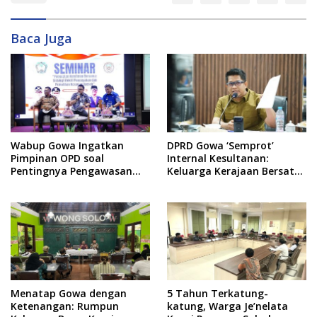
Baca Juga
Wabup Gowa Ingatkan
DPRD Gowa ‘Semprot’
Pimpinan OPD soal
Internal Kesultanan:
Pentingnya Pengawasan
Keluarga Kerajaan Bersatu
untuk Cegah Kerugian
Dulu Baru Rancang Perda
Daerah
Baru!
Menatap Gowa dengan
5 Tahun Terkatung-
Ketenangan: Rumpun
katung, Warga Je’nelata