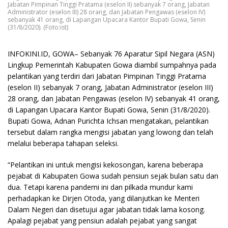
Jabatan Pimpinan Tinggi Pratama (eselon II) sebanyak 7 orang, Jabatan
Administrator (eselon III) 28 orang, dan Jabatan Pengawas (eselon IV)
sebanyak 41 orang, di Lapangan Upacara Kantor Bupati Gowa, Senin
(31/8/2020). (Foto:ist)
INFOKINI.ID, GOWA– Sebanyak 76 Aparatur Sipil Negara (ASN)
Lingkup Pemerintah Kabupaten Gowa diambil sumpahnya pada
pelantikan yang terdiri dari Jabatan Pimpinan Tinggi Pratama
(eselon II) sebanyak 7 orang, Jabatan Administrator (eselon III)
28 orang, dan Jabatan Pengawas (eselon IV) sebanyak 41 orang,
di Lapangan Upacara Kantor Bupati Gowa, Senin (31/8/2020).
Bupati Gowa, Adnan Purichta Ichsan mengatakan, pelantikan
tersebut dalam rangka mengisi jabatan yang lowong dan telah
melalui beberapa tahapan seleksi.
“Pelantikan ini untuk mengisi kekosongan, karena beberapa
pejabat di Kabupaten Gowa sudah pensiun sejak bulan satu dan
dua. Tetapi karena pandemi ini dan pilkada mundur kami
perhadapkan ke Dirjen Otoda, yang dilanjutkan ke Menteri
Dalam Negeri dan disetujui agar jabatan tidak lama kosong.
Apalagi pejabat yang pensiun adalah pejabat yang sangat