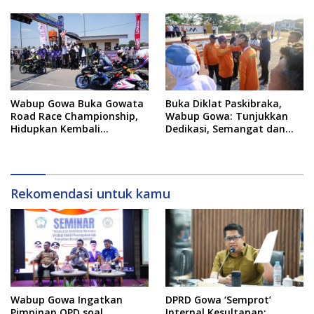
Sportivitas
Wabup Gowa Buka Gowata
Buka Diklat Paskibraka,
Road Race Championship,
Wabup Gowa: Tunjukkan
Hidupkan Kembali
Dedikasi, Semangat dan
Semangat Otomotif
Tanggung Jawab
Setelah 20 Tahun Vakum
Rekomendasi untuk kamu
Wabup Gowa Ingatkan
DPRD Gowa ‘Semprot’
Pimpinan OPD soal
Internal Kesultanan: