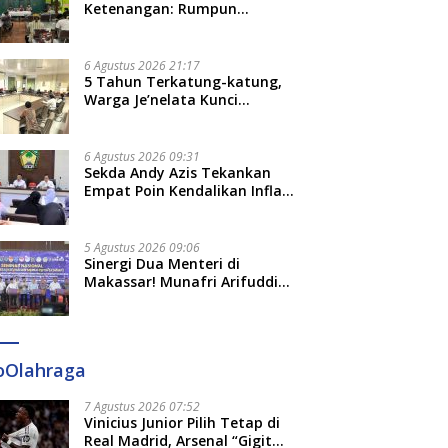
Ketenangan: Rumpun
Keluarga Besar Kerajaan dan
Bate Salapang Respon Klaim
Sepihak, Tekankan Jalur
6 Agustus 2026 21:17
Musyawarah, Ingatkan Soal
5 Tahun Terkatung-katung,
Adat dan Adab
Warga Je’nelata Kunci
Pemprov Sulsel: September
2026 Penlok Rampung!
6 Agustus 2026 09:31
Sekda Andy Azis Tekankan
Empat Poin Kendalikan Inflasi
di Gowa, Apa Saja?
5 Agustus 2026 09:06
Sinergi Dua Menteri di
Makassar! Munafri Arifuddin
Siap Sulap Kelurahan Jadi
Pusat Pertumbuhan Ekonomi
Baru
oOlahraga
7 Agustus 2026 07:52
Vinicius Junior Pilih Tetap di
Real Madrid, Arsenal “Gigit