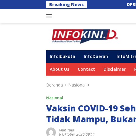
Langsung
Breaking News
DPRD Gowa ‘Semprot’ Intern
ke
konten
InfoIbukota
InfoDaerah
InfoMitr
About Us
Contact
Disclaimer
Beranda
Nasional
Nasional
Vaksin COVID-19 Seh
Tidak Mampu, Buka
Muh Yuja
6 Oktober 2020 09:11