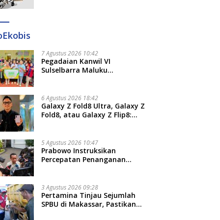
Ditangkap di Makassar dan
Gowa
oEkobis
7 Agustus 2026 10:42
Pegadaian Kanwil VI
Sulselbarra Maluku
Luncurkan PANDE EMAS,
Dorong Kemandirian Ekonomi
Masyarakat
6 Agustus 2026 18:42
Galaxy Z Fold8 Ultra, Galaxy Z
Fold8, atau Galaxy Z Flip8:
Mana HP Lipat Terbaik
Untukmu di 2026?
5 Agustus 2026 10:47
Prabowo Instruksikan
Percepatan Penanganan
Pemadaman Listrik dan Jaga
Stabilitas Harga BBM
3 Agustus 2026 09:28
Pertamina Tinjau Sejumlah
SPBU di Makassar, Pastikan
Distribusi Biosolar Berjalan