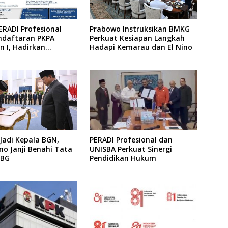
ERADI Profesional
Prabowo Instruksikan BMKG
ndaftaran PKPA
Perkuat Kesiapan Langkah
 I, Hadirkan
Hadapi Kemarau dan El Nino
 dari MA, Kejaksaan
KPK
 Jadi Kepala BGN,
PERADI Profesional dan
o Janji Benahi Tata
UNISBA Perkuat Sinergi
MBG
Pendidikan Hukum