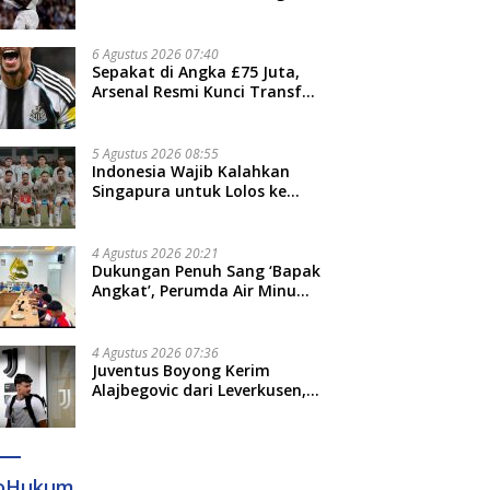
Jari”
6 Agustus 2026 07:40
Sepakat di Angka £75 Juta,
Arsenal Resmi Kunci Transfer
Bruno Guimaraes dari
Newcastle
5 Agustus 2026 08:55
Indonesia Wajib Kalahkan
Singapura untuk Lolos ke
Semifinal Piala AFF 2026
4 Agustus 2026 20:21
Dukungan Penuh Sang ‘Bapak
Angkat’, Perumda Air Minum
Gowa Siap Antar Tim Dayung
Raih Prestasi Puncak
4 Agustus 2026 07:36
Juventus Boyong Kerim
Alajbegovic dari Leverkusen,
Segini Nilai Kontraknya
foHukum