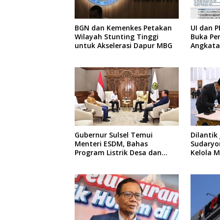
BGN dan Kemenkes Petakan
UI dan P
Wilayah Stunting Tinggi
Buka Pe
untuk Akselerasi Dapur MBG
Angkatan
Pengajar
hingga 
Gubernur Sulsel Temui
Dilantik
Menteri ESDM, Bahas
Sudaryon
Program Listrik Desa dan
Kelola 
Kebutuhan BBM Kepulauan