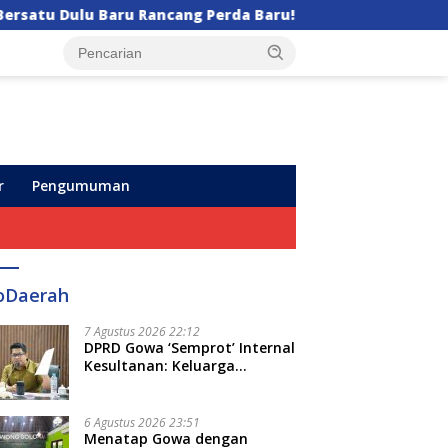
ng Perda Baru!
Semarak HUT ke-102, Perumda Air 
r
Pengumuman
oDaerah
7 Agustus 2026 22:12
DPRD Gowa ‘Semprot’ Internal
Kesultanan: Keluarga
Kerajaan Bersatu Dulu Baru
Rancang Perda Baru!
6 Agustus 2026 23:51
Menatap Gowa dengan