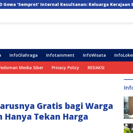
al Kesultanan: Keluarga Kerajaan Bersatu Dulu Baru Ranca
a
InfoOlahraga
Infotainment
InfoWisata
InfoLoke
Pedoman Media Siber
Privacy Policy
REDAKSI
Inf
arusnya Gratis bagi Warga
n Hanya Tekan Harga