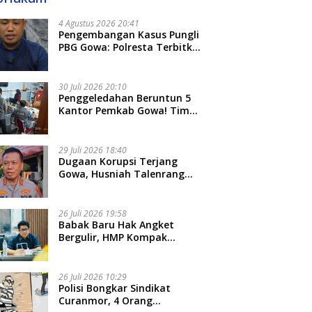
4 Agustus 2026 20:41
Pengembangan Kasus Pungli
PBG Gowa: Polresta Terbitkan
LP Baru, Kantongi Nama
Calon Tersangka Berikutnya
30 Juli 2026 20:10
Penggeledahan Beruntun 5
Kantor Pemkab Gowa! Tim
Tipidkor Polda Sulsel Kejar
Bukti Korupsi Seragam Gratis
Rp16 Miliar
29 Juli 2026 18:40
Dugaan Korupsi Terjang
Gowa, Husniah Talenrang
Diperiksa Polda Terkait
Pengadaan Seragam Rp16 M
26 Juli 2026 19:58
​Babak Baru Hak Angket
Bergulir, HMP Kompak
Diteken 41 Parlemen, HAR:
Kami Proses Sesuai Prosedur!
26 Juli 2026 10:29
Polisi Bongkar Sindikat
Curanmor, 4 Orang