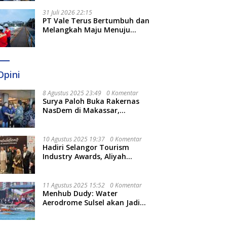
Optimal
31 Juli 2026 22:15
PT Vale Terus Bertumbuh dan
Melangkah Maju Menuju
Fondasi yang Lebih Kuat
Opini
8 Agustus 2025 23:49
0 Komentar
Surya Paloh Buka Rakernas
NasDem di Makassar,
Munafri Sebut Momentum
Kuatkan Pendidikan Politik
10 Agustus 2025 19:37
0 Komentar
Hadiri Selangor Tourism
Industry Awards, Aliyah
Berharap Semakin
Optimalkan Pariwisata
11 Agustus 2025 15:52
0 Komentar
Menhub Dudy: Water
Aerodrome Sulsel akan Jadi
Tonggak Baru Transportasi
Nasional