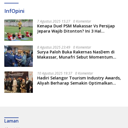
InfOpini
7 Agustus 2025 15:27
0 Komentar
Kenapa Duel PSM Makassar Vs Persijap
Jepara Wajib Ditonton? Ini 3 Hal
Menariknya
8 Agustus 2025 23:49
0 Komentar
Surya Paloh Buka Rakernas NasDem di
Makassar, Munafri Sebut Momentum
Kuatkan Pendidikan Politik
10 Agustus 2025 19:37
0 Komentar
Hadiri Selangor Tourism Industry Awards,
Aliyah Berharap Semakin Optimalkan
Pariwisata
Laman