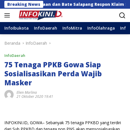
Langsung
rajaan dan Bate Salapang Respon Klaim Sepihak, Tekanka
Breaking News
ke
konten
InfoIbukota
InfoDaerah
InfoMitra
InfoOlahraga
Info
Beranda
InfoDaerah
InfoDaerah
75 Tenaga PPKB Gowa Siap
Sosialisasikan Perda Wajib
Masker
Elien Marlina
21 Oktober 2020 19:41
INFOKINI.ID, GOWA– Sebanyak 75 tenaga PPKBD yang terdiri
dari Sub PPKBD dan tenaga non PNS akan mensosialisasikan