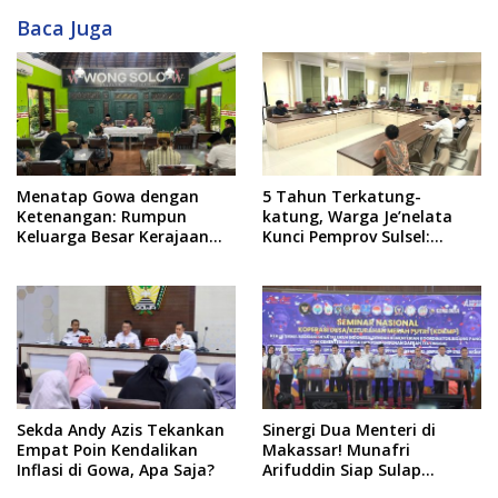
Baca Juga
Menatap Gowa dengan
5 Tahun Terkatung-
Ketenangan: Rumpun
katung, Warga Je’nelata
Keluarga Besar Kerajaan
Kunci Pemprov Sulsel:
dan Bate Salapang Respon
September 2026 Penlok
Klaim Sepihak, Tekankan
Rampung!
Jalur Musyawarah,
Ingatkan Soal Adat dan
Adab
Sekda Andy Azis Tekankan
Sinergi Dua Menteri di
Empat Poin Kendalikan
Makassar! Munafri
Inflasi di Gowa, Apa Saja?
Arifuddin Siap Sulap
Kelurahan Jadi Pusat