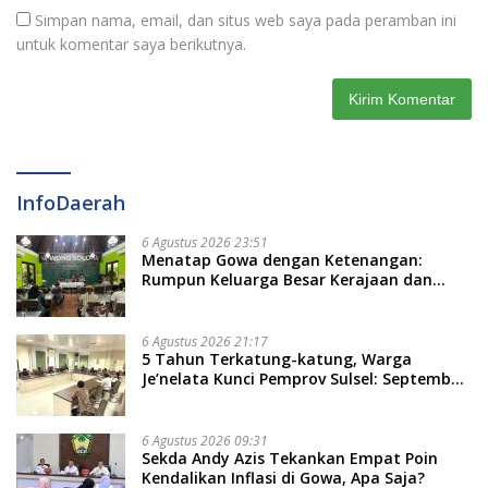
Simpan nama, email, dan situs web saya pada peramban ini
untuk komentar saya berikutnya.
InfoDaerah
6 Agustus 2026 23:51
Menatap Gowa dengan Ketenangan:
Rumpun Keluarga Besar Kerajaan dan
Bate Salapang Respon Klaim Sepihak,
Tekankan Jalur Musyawarah, Ingatkan
Soal Adat dan Adab
6 Agustus 2026 21:17
5 Tahun Terkatung-katung, Warga
Je’nelata Kunci Pemprov Sulsel: September
2026 Penlok Rampung!
6 Agustus 2026 09:31
Sekda Andy Azis Tekankan Empat Poin
Kendalikan Inflasi di Gowa, Apa Saja?