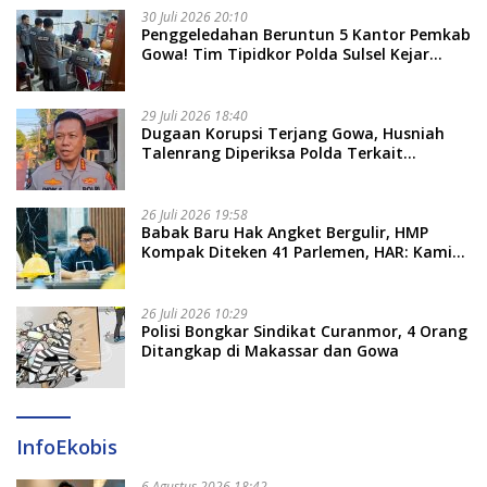
30 Juli 2026 20:10
Penggeledahan Beruntun 5 Kantor Pemkab
Gowa! Tim Tipidkor Polda Sulsel Kejar
Bukti Korupsi Seragam Gratis Rp16 Miliar
29 Juli 2026 18:40
Dugaan Korupsi Terjang Gowa, Husniah
Talenrang Diperiksa Polda Terkait
Pengadaan Seragam Rp16 M
26 Juli 2026 19:58
​Babak Baru Hak Angket Bergulir, HMP
Kompak Diteken 41 Parlemen, HAR: Kami
Proses Sesuai Prosedur!
26 Juli 2026 10:29
Polisi Bongkar Sindikat Curanmor, 4 Orang
Ditangkap di Makassar dan Gowa
InfoEkobis
6 Agustus 2026 18:42