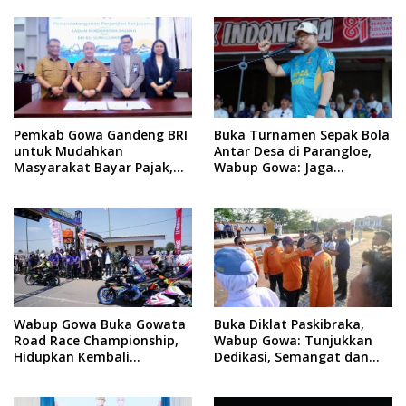
Pertumbuhan Ekonomi
Baru
Pemkab Gowa Gandeng BRI
Buka Turnamen Sepak Bola
untuk Mudahkan
Antar Desa di Parangloe,
Masyarakat Bayar Pajak,
Wabup Gowa: Jaga
Targetkan PAD Rp307 Miliar
Persaudaraan dan
Sportivitas
Wabup Gowa Buka Gowata
Buka Diklat Paskibraka,
Road Race Championship,
Wabup Gowa: Tunjukkan
Hidupkan Kembali
Dedikasi, Semangat dan
Semangat Otomotif
Tanggung Jawab
Setelah 20 Tahun Vakum