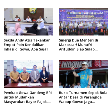
dan Bate Salapang Respon
September 2026 Penlok
Klaim Sepihak, Tekankan
Rampung!
Jalur Musyawarah,
Ingatkan Soal Adat dan
Adab
Sekda Andy Azis Tekankan
Sinergi Dua Menteri di
Empat Poin Kendalikan
Makassar! Munafri
Inflasi di Gowa, Apa Saja?
Arifuddin Siap Sulap
Kelurahan Jadi Pusat
Pertumbuhan Ekonomi
Baru
Pemkab Gowa Gandeng BRI
Buka Turnamen Sepak Bola
untuk Mudahkan
Antar Desa di Parangloe,
Masyarakat Bayar Pajak,
Wabup Gowa: Jaga
Targetkan PAD Rp307 Miliar
Persaudaraan dan
Sportivitas