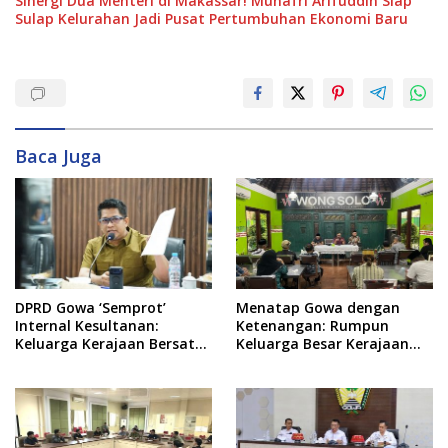
Sinergi Dua Menteri di Makassar! Munafri Arifuddin Siap
Sulap Kelurahan Jadi Pusat Pertumbuhan Ekonomi Baru
Baca Juga
DPRD Gowa ‘Semprot’
Menatap Gowa dengan
Internal Kesultanan:
Ketenangan: Rumpun
Keluarga Kerajaan Bersatu
Keluarga Besar Kerajaan
Dulu Baru Rancang Perda
dan Bate Salapang Respon
Baru!
Klaim Sepihak, Tekankan
Jalur Musyawarah,
Ingatkan Soal Adat dan
Adab