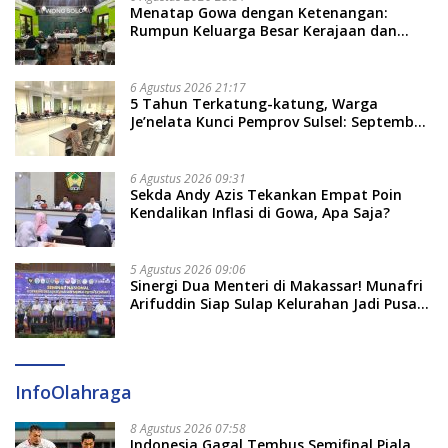
Menatap Gowa dengan Ketenangan:
Rumpun Keluarga Besar Kerajaan dan
Bate Salapang Respon Klaim Sepihak,
Tekankan Jalur Musyawarah, Ingatkan
Soal Adat dan Adab
6 Agustus 2026 21:17
5 Tahun Terkatung-katung, Warga
Je’nelata Kunci Pemprov Sulsel: September
2026 Penlok Rampung!
6 Agustus 2026 09:31
Sekda Andy Azis Tekankan Empat Poin
Kendalikan Inflasi di Gowa, Apa Saja?
5 Agustus 2026 09:06
Sinergi Dua Menteri di Makassar! Munafri
Arifuddin Siap Sulap Kelurahan Jadi Pusat
Pertumbuhan Ekonomi Baru
InfoOlahraga
8 Agustus 2026 07:58
Indonesia Gagal Tembus Semifinal Piala