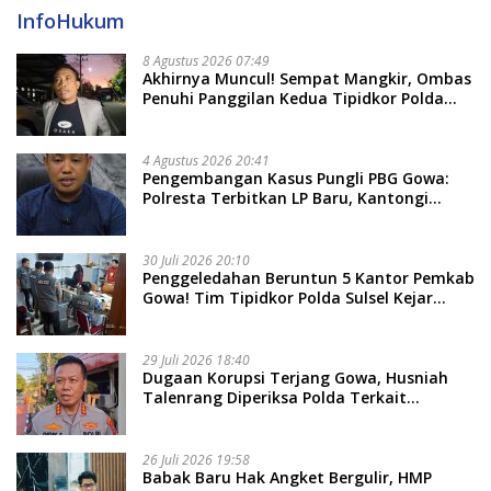
InfoHukum
8 Agustus 2026 07:49
Akhirnya Muncul! Sempat Mangkir, Ombas
Penuhi Panggilan Kedua Tipidkor Polda
Sulsel, Dicecar 50 Pertanyaan
4 Agustus 2026 20:41
Pengembangan Kasus Pungli PBG Gowa:
Polresta Terbitkan LP Baru, Kantongi
Nama Calon Tersangka Berikutnya
30 Juli 2026 20:10
Penggeledahan Beruntun 5 Kantor Pemkab
Gowa! Tim Tipidkor Polda Sulsel Kejar
Bukti Korupsi Seragam Gratis Rp16 Miliar
29 Juli 2026 18:40
Dugaan Korupsi Terjang Gowa, Husniah
Talenrang Diperiksa Polda Terkait
Pengadaan Seragam Rp16 M
26 Juli 2026 19:58
​Babak Baru Hak Angket Bergulir, HMP