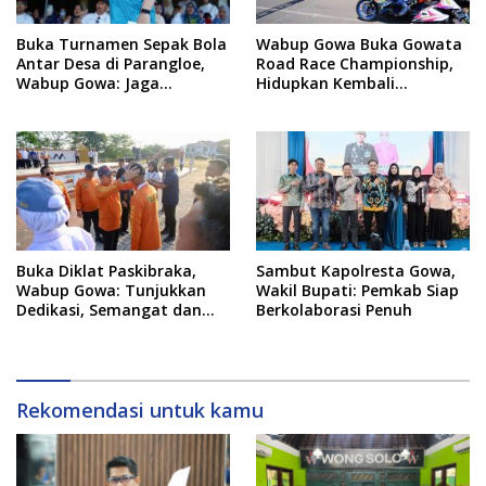
Buka Turnamen Sepak Bola
Wabup Gowa Buka Gowata
Antar Desa di Parangloe,
Road Race Championship,
Wabup Gowa: Jaga
Hidupkan Kembali
Persaudaraan dan
Semangat Otomotif
Sportivitas
Setelah 20 Tahun Vakum
Buka Diklat Paskibraka,
Sambut Kapolresta Gowa,
Wabup Gowa: Tunjukkan
Wakil Bupati: Pemkab Siap
Dedikasi, Semangat dan
Berkolaborasi Penuh
Tanggung Jawab
Rekomendasi untuk kamu