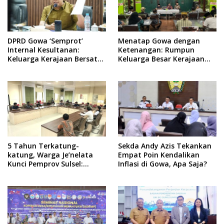
DPRD Gowa ‘Semprot’
Menatap Gowa dengan
Internal Kesultanan:
Ketenangan: Rumpun
Keluarga Kerajaan Bersatu
Keluarga Besar Kerajaan
Dulu Baru Rancang Perda
dan Bate Salapang Respon
Baru!
Klaim Sepihak, Tekankan
Jalur Musyawarah,
Ingatkan Soal Adat dan
Adab
5 Tahun Terkatung-
Sekda Andy Azis Tekankan
katung, Warga Je’nelata
Empat Poin Kendalikan
Kunci Pemprov Sulsel:
Inflasi di Gowa, Apa Saja?
September 2026 Penlok
Rampung!