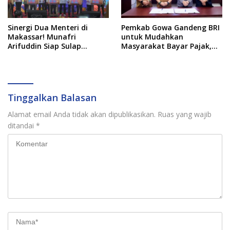
Sinergi Dua Menteri di
Pemkab Gowa Gandeng BRI
Makassar! Munafri
untuk Mudahkan
Arifuddin Siap Sulap
Masyarakat Bayar Pajak,
Kelurahan Jadi Pusat
Targetkan PAD Rp307 Miliar
Pertumbuhan Ekonomi
Baru
Tinggalkan Balasan
Alamat email Anda tidak akan dipublikasikan.
Ruas yang wajib
ditandai
*