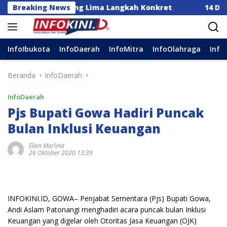
Langsung
sia Dorong Lima Langkah Konkret
Breaking News
14 DPC Terima SK
ke
konten
InfoIbukota
InfoDaerah
InfoMitra
InfoOlahraga
Info
Beranda
InfoDaerah
InfoDaerah
Pjs Bupati Gowa Hadiri Puncak
Bulan Inklusi Keuangan
Elien Marlina
26 Oktober 2020 13:39
INFOKINI.ID, GOWA– Penjabat Sementara (Pjs) Bupati Gowa,
Andi Aslam Patonangi menghadiri acara puncak bulan Inklusi
Keuangan yang digelar oleh Otoritas Jasa Keuangan (OJK)