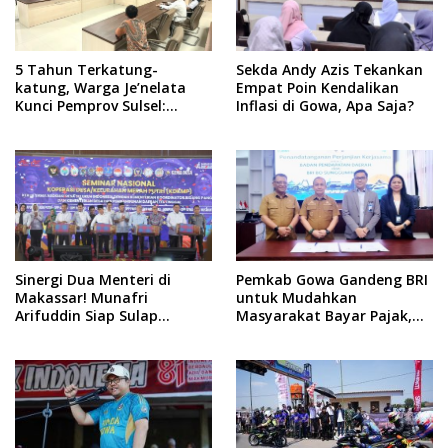
5 Tahun Terkatung-
Sekda Andy Azis Tekankan
katung, Warga Je’nelata
Empat Poin Kendalikan
Kunci Pemprov Sulsel:
Inflasi di Gowa, Apa Saja?
September 2026 Penlok
Rampung!
Sinergi Dua Menteri di
Pemkab Gowa Gandeng BRI
Makassar! Munafri
untuk Mudahkan
Arifuddin Siap Sulap
Masyarakat Bayar Pajak,
Kelurahan Jadi Pusat
Targetkan PAD Rp307 Miliar
Pertumbuhan Ekonomi
Baru