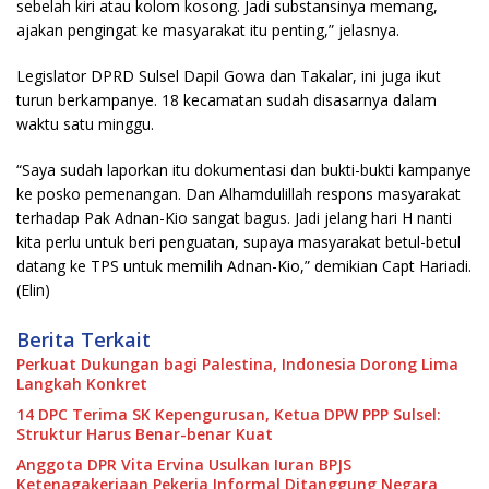
sebelah kiri atau kolom kosong. Jadi substansinya memang,
ajakan pengingat ke masyarakat itu penting,” jelasnya.
Legislator DPRD Sulsel Dapil Gowa dan Takalar, ini juga ikut
turun berkampanye. 18 kecamatan sudah disasarnya dalam
waktu satu minggu.
“Saya sudah laporkan itu dokumentasi dan bukti-bukti kampanye
ke posko pemenangan. Dan Alhamdulillah respons masyarakat
terhadap Pak Adnan-Kio sangat bagus. Jadi jelang hari H nanti
kita perlu untuk beri penguatan, supaya masyarakat betul-betul
datang ke TPS untuk memilih Adnan-Kio,” demikian Capt Hariadi.
(Elin)
Berita Terkait
Perkuat Dukungan bagi Palestina, Indonesia Dorong Lima
Langkah Konkret
14 DPC Terima SK Kepengurusan, Ketua DPW PPP Sulsel:
Struktur Harus Benar-benar Kuat
Anggota DPR Vita Ervina Usulkan Iuran BPJS
Ketenagakerjaan Pekerja Informal Ditanggung Negara