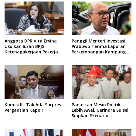
Anggota DPR Vita Ervina
Panggil Menteri Investasi,
Usulkan Iuran BPJS
Prabowo Terima Laporan
Ketenagakerjaan Pekerja
Perkembangan Kampung
Informal Ditanggung
Haji dan Kinerja BUMN
Negara
Komisi III: Tak Ada Surpres
Panaskan Mesin Politik
Pergantian Kapolri
Lebih Awal, Gerindra Sulsel
Siapkan Skenario
Kemenangan Total Menuju
Pemilu 2029