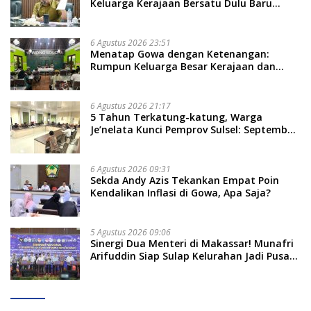
Keluarga Kerajaan Bersatu Dulu Baru
Rancang Perda Baru!
6 Agustus 2026 23:51
Menatap Gowa dengan Ketenangan:
Rumpun Keluarga Besar Kerajaan dan
Bate Salapang Respon Klaim Sepihak,
Tekankan Jalur Musyawarah, Ingatkan
Soal Adat dan Adab
6 Agustus 2026 21:17
5 Tahun Terkatung-katung, Warga
Je’nelata Kunci Pemprov Sulsel: September
2026 Penlok Rampung!
6 Agustus 2026 09:31
Sekda Andy Azis Tekankan Empat Poin
Kendalikan Inflasi di Gowa, Apa Saja?
5 Agustus 2026 09:06
Sinergi Dua Menteri di Makassar! Munafri
Arifuddin Siap Sulap Kelurahan Jadi Pusat
Pertumbuhan Ekonomi Baru