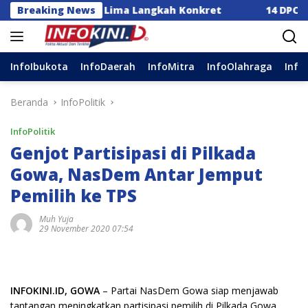
Langsung
a Dorong Lima Langkah Konkret
Breaking News
14 DPC Terima SK K
ke
konten
InfoIbukota
InfoDaerah
InfoMitra
InfoOlahraga
Info
Beranda
InfoPolitik
InfoPolitik
Genjot Partisipasi di Pilkada
Gowa, NasDem Antar Jemput
Pemilih ke TPS
Muh Yuja
29 November 2020 07:54
INFOKINI.ID, GOWA
– Partai NasDem Gowa siap menjawab
tantangan meningkatkan partisipasi pemilih di Pilkada Gowa