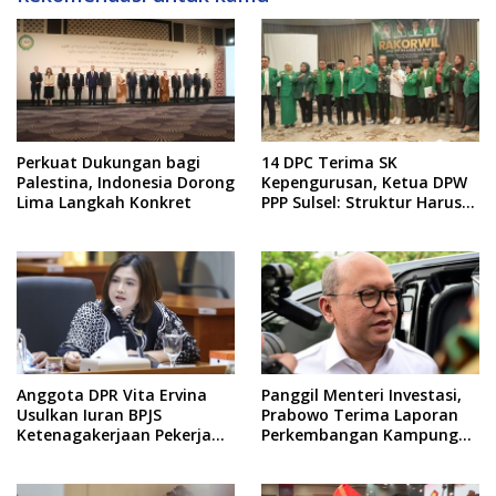
Perkuat Dukungan bagi
14 DPC Terima SK
Palestina, Indonesia Dorong
Kepengurusan, Ketua DPW
Lima Langkah Konkret
PPP Sulsel: Struktur Harus
Benar-benar Kuat
Anggota DPR Vita Ervina
Panggil Menteri Investasi,
Usulkan Iuran BPJS
Prabowo Terima Laporan
Ketenagakerjaan Pekerja
Perkembangan Kampung
Informal Ditanggung
Haji dan Kinerja BUMN
Negara