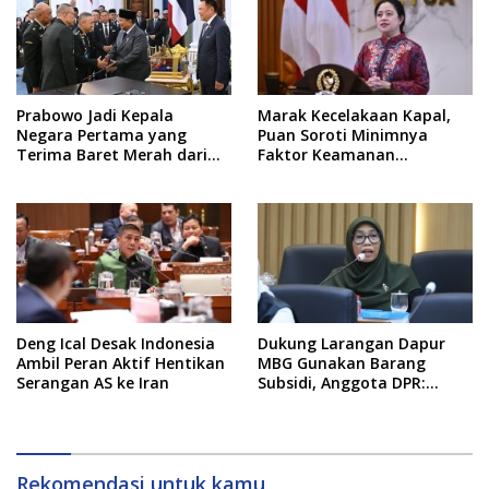
Prabowo Jadi Kepala
Marak Kecelakaan Kapal,
Negara Pertama yang
Puan Soroti Minimnya
Terima Baret Merah dari
Faktor Keamanan
Pasukan Khusus Thailand
Transportasi Laut
Deng Ical Desak Indonesia
Dukung Larangan Dapur
Ambil Peran Aktif Hentikan
MBG Gunakan Barang
Serangan AS ke Iran
Subsidi, Anggota DPR:
Kualitas Layanan Harus
Tetap Dijaga
Rekomendasi untuk kamu