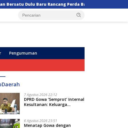
ancang Perda Baru!
Semarak HUT ke-102, Perumda A
r
Pengumuman
oDaerah
7 Agustus 2026 22:12
DPRD Gowa ‘Semprot’ Internal
Kesultanan: Keluarga
Kerajaan Bersatu Dulu Baru
Rancang Perda Baru!
6 Agustus 2026 23:51
Menatap Gowa dengan