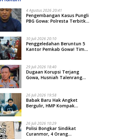
4 Agustus 2026 20:41
Pengembangan Kasus Pungli
PBG Gowa: Polresta Terbitkan
LP Baru, Kantongi Nama
Calon Tersangka Berikutnya
30 Juli 2026 20:10
Penggeledahan Beruntun 5
Kantor Pemkab Gowa! Tim
Tipidkor Polda Sulsel Kejar
Bukti Korupsi Seragam Gratis
Rp16 Miliar
29 Juli 2026 18:40
Dugaan Korupsi Terjang
Gowa, Husniah Talenrang
Diperiksa Polda Terkait
Pengadaan Seragam Rp16 M
26 Juli 2026 19:58
​Babak Baru Hak Angket
Bergulir, HMP Kompak
Diteken 41 Parlemen, HAR:
Kami Proses Sesuai Prosedur!
26 Juli 2026 10:29
Polisi Bongkar Sindikat
Curanmor, 4 Orang