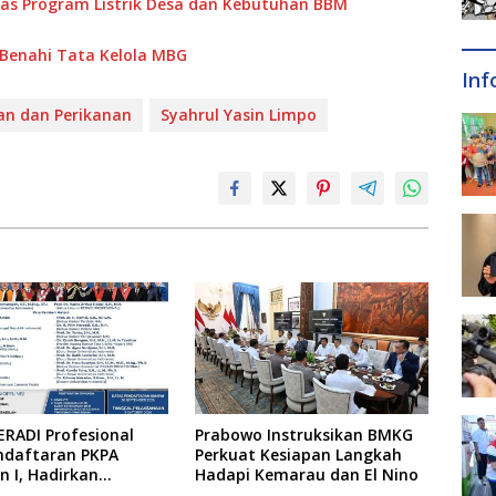
has Program Listrik Desa dan Kebutuhan BBM
i Benahi Tata Kelola MBG
Inf
tan dan Perikanan
Syahrul Yasin Limpo
ERADI Profesional
Prabowo Instruksikan BMKG
ndaftaran PKPA
Perkuat Kesiapan Langkah
 I, Hadirkan
Hadapi Kemarau dan El Nino
 dari MA, Kejaksaan