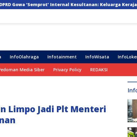
ernal Kesultanan: Keluarga Kerajaan Bersatu Dulu Baru R
a
InfoOlahraga
Infotainment
InfoWisata
InfoLoke
Pedoman Media Siber
Privacy Policy
REDAKSI
Inf
n Limpo Jadi Plt Menteri
anan