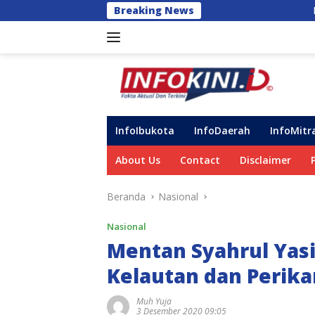
Langsung
Breaking News
DPRD Gowa ‘Semprot’ Int
ke
konten
InfoIbukota
InfoDaerah
InfoMitr
About Us
Contact
Disclaimer
Beranda
Nasional
Nasional
Mentan Syahrul Yasi
Kelautan dan Perik
Muh Yuja
3 Desember 2020 09:05