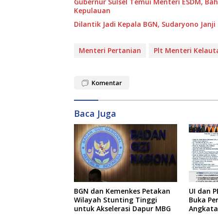
Gubernur Sulsel Temui Menteri ESDM, Ba
Kepulauan
Dilantik Jadi Kepala BGN, Sudaryono Janj
Menteri Pertanian
Plt Menteri Kelau
Komentar
Baca Juga
BGN dan Kemenkes Petakan
UI dan P
Wilayah Stunting Tinggi
Buka Pe
untuk Akselerasi Dapur MBG
Angkatan
Pengajar