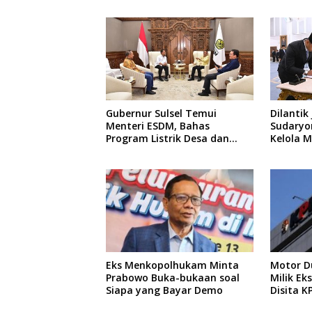
hingga 
Gubernur Sulsel Temui
Dilantik
Menteri ESDM, Bahas
Sudaryon
Program Listrik Desa dan
Kelola 
Kebutuhan BBM Kepulauan
Eks Menkopolhukam Minta
Motor Du
Prabowo Buka-bukaan soal
Milik E
Siapa yang Bayar Demo
Disita K