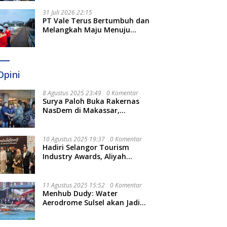
Optimal
31 Juli 2026 22:15
PT Vale Terus Bertumbuh dan
Melangkah Maju Menuju
Fondasi yang Lebih Kuat
Opini
8 Agustus 2025 23:49
0 Komentar
Surya Paloh Buka Rakernas
NasDem di Makassar,
Munafri Sebut Momentum
Kuatkan Pendidikan Politik
10 Agustus 2025 19:37
0 Komentar
Hadiri Selangor Tourism
Industry Awards, Aliyah
Berharap Semakin
Optimalkan Pariwisata
11 Agustus 2025 15:52
0 Komentar
Menhub Dudy: Water
Aerodrome Sulsel akan Jadi
Tonggak Baru Transportasi
Nasional