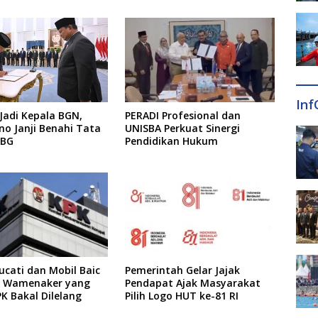
KPK
Inf
 Jadi Kepala BGN,
PERADI Profesional dan
o Janji Benahi Tata
UNISBA Perkuat Sinergi
MBG
Pendidikan Hukum
cati dan Mobil Baic
Pemerintah Gelar Jajak
ks Wamenaker yang
Pendapat Ajak Masyarakat
PK Bakal Dilelang
Pilih Logo HUT ke-81 RI