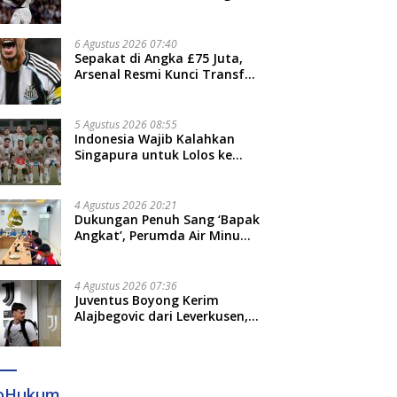
Jari”
6 Agustus 2026 07:40
Sepakat di Angka £75 Juta,
Arsenal Resmi Kunci Transfer
Bruno Guimaraes dari
Newcastle
5 Agustus 2026 08:55
Indonesia Wajib Kalahkan
Singapura untuk Lolos ke
Semifinal Piala AFF 2026
4 Agustus 2026 20:21
Dukungan Penuh Sang ‘Bapak
Angkat’, Perumda Air Minum
Gowa Siap Antar Tim Dayung
Raih Prestasi Puncak
4 Agustus 2026 07:36
Juventus Boyong Kerim
Alajbegovic dari Leverkusen,
Segini Nilai Kontraknya
foHukum