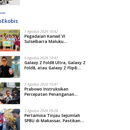
Ditangkap di Makassar dan
Gowa
oEkobis
7 Agustus 2026 10:42
Pegadaian Kanwil VI
Sulselbarra Maluku
Luncurkan PANDE EMAS,
Dorong Kemandirian Ekonomi
Masyarakat
6 Agustus 2026 18:42
Galaxy Z Fold8 Ultra, Galaxy Z
Fold8, atau Galaxy Z Flip8:
Mana HP Lipat Terbaik
Untukmu di 2026?
5 Agustus 2026 10:47
Prabowo Instruksikan
Percepatan Penanganan
Pemadaman Listrik dan Jaga
Stabilitas Harga BBM
3 Agustus 2026 09:28
Pertamina Tinjau Sejumlah
SPBU di Makassar, Pastikan
Distribusi Biosolar Berjalan