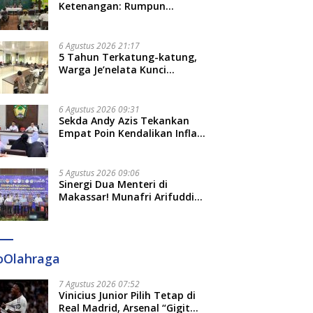
Ketenangan: Rumpun
Keluarga Besar Kerajaan dan
Bate Salapang Respon Klaim
Sepihak, Tekankan Jalur
6 Agustus 2026 21:17
Musyawarah, Ingatkan Soal
5 Tahun Terkatung-katung,
Adat dan Adab
Warga Je’nelata Kunci
Pemprov Sulsel: September
2026 Penlok Rampung!
6 Agustus 2026 09:31
Sekda Andy Azis Tekankan
Empat Poin Kendalikan Inflasi
di Gowa, Apa Saja?
5 Agustus 2026 09:06
Sinergi Dua Menteri di
Makassar! Munafri Arifuddin
Siap Sulap Kelurahan Jadi
Pusat Pertumbuhan Ekonomi
Baru
oOlahraga
7 Agustus 2026 07:52
Vinicius Junior Pilih Tetap di
Real Madrid, Arsenal “Gigit