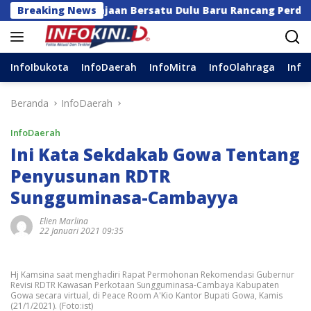
Langsung
ga Kerajaan Bersatu Dulu Baru Rancang Perda Baru!
Breaking News
ke
konten
InfoIbukota
InfoDaerah
InfoMitra
InfoOlahraga
Info
Beranda
InfoDaerah
InfoDaerah
Ini Kata Sekdakab Gowa Tentang
Penyusunan RDTR
Sungguminasa-Cambayya
Elien Marlina
22 Januari 2021 09:35
Hj Kamsina saat menghadiri Rapat Permohonan Rekomendasi Gubernur
Revisi RDTR Kawasan Perkotaan Sungguminasa-Cambaya Kabupaten
Gowa secara virtual, di Peace Room A'Kio Kantor Bupati Gowa, Kamis
(21/1/2021). (Foto:ist)