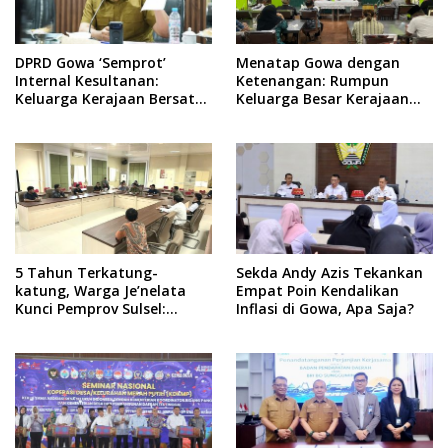
DPRD Gowa ‘Semprot’
Menatap Gowa dengan
Internal Kesultanan:
Ketenangan: Rumpun
Keluarga Kerajaan Bersatu
Keluarga Besar Kerajaan
Dulu Baru Rancang Perda
dan Bate Salapang Respon
Baru!
Klaim Sepihak, Tekankan
Jalur Musyawarah,
Ingatkan Soal Adat dan
Adab
5 Tahun Terkatung-
Sekda Andy Azis Tekankan
katung, Warga Je’nelata
Empat Poin Kendalikan
Kunci Pemprov Sulsel:
Inflasi di Gowa, Apa Saja?
September 2026 Penlok
Rampung!