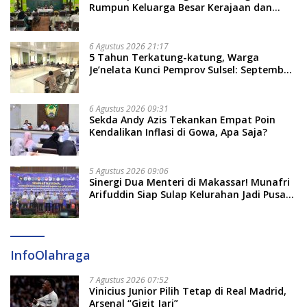
Rumpun Keluarga Besar Kerajaan dan
Bate Salapang Respon Klaim Sepihak,
Tekankan Jalur Musyawarah, Ingatkan
Soal Adat dan Adab
6 Agustus 2026 21:17
5 Tahun Terkatung-katung, Warga
Je’nelata Kunci Pemprov Sulsel: September
2026 Penlok Rampung!
6 Agustus 2026 09:31
Sekda Andy Azis Tekankan Empat Poin
Kendalikan Inflasi di Gowa, Apa Saja?
5 Agustus 2026 09:06
Sinergi Dua Menteri di Makassar! Munafri
Arifuddin Siap Sulap Kelurahan Jadi Pusat
Pertumbuhan Ekonomi Baru
InfoOlahraga
7 Agustus 2026 07:52
Vinicius Junior Pilih Tetap di Real Madrid,
Arsenal “Gigit Jari”