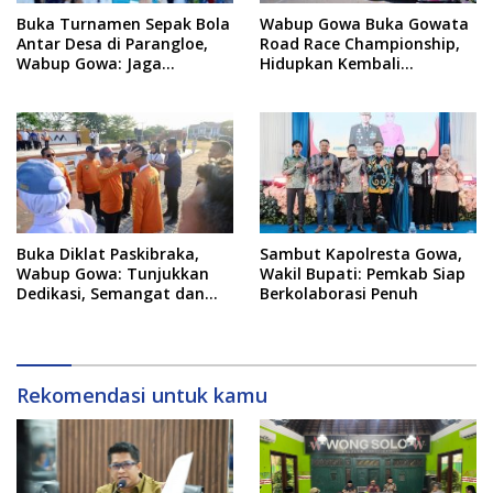
Buka Turnamen Sepak Bola
Wabup Gowa Buka Gowata
Antar Desa di Parangloe,
Road Race Championship,
Wabup Gowa: Jaga
Hidupkan Kembali
Persaudaraan dan
Semangat Otomotif
Sportivitas
Setelah 20 Tahun Vakum
Buka Diklat Paskibraka,
Sambut Kapolresta Gowa,
Wabup Gowa: Tunjukkan
Wakil Bupati: Pemkab Siap
Dedikasi, Semangat dan
Berkolaborasi Penuh
Tanggung Jawab
Rekomendasi untuk kamu