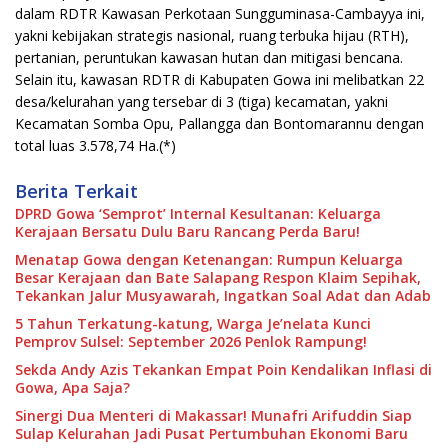
dalam RDTR Kawasan Perkotaan Sungguminasa-Cambayya ini,
yakni kebijakan strategis nasional, ruang terbuka hijau (RTH),
pertanian, peruntukan kawasan hutan dan mitigasi bencana.
Selain itu, kawasan RDTR di Kabupaten Gowa ini melibatkan 22
desa/kelurahan yang tersebar di 3 (tiga) kecamatan, yakni
Kecamatan Somba Opu, Pallangga dan Bontomarannu dengan
total luas 3.578,74 Ha.(*)
Berita Terkait
DPRD Gowa ‘Semprot’ Internal Kesultanan: Keluarga
Kerajaan Bersatu Dulu Baru Rancang Perda Baru!
Menatap Gowa dengan Ketenangan: Rumpun Keluarga
Besar Kerajaan dan Bate Salapang Respon Klaim Sepihak,
Tekankan Jalur Musyawarah, Ingatkan Soal Adat dan Adab
5 Tahun Terkatung-katung, Warga Je’nelata Kunci
Pemprov Sulsel: September 2026 Penlok Rampung!
Sekda Andy Azis Tekankan Empat Poin Kendalikan Inflasi di
Gowa, Apa Saja?
Sinergi Dua Menteri di Makassar! Munafri Arifuddin Siap
Sulap Kelurahan Jadi Pusat Pertumbuhan Ekonomi Baru