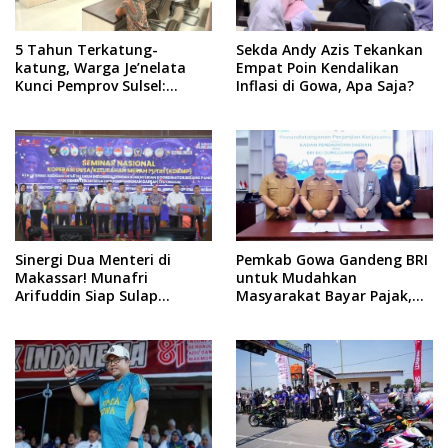
5 Tahun Terkatung-
Sekda Andy Azis Tekankan
katung, Warga Je’nelata
Empat Poin Kendalikan
Kunci Pemprov Sulsel:
Inflasi di Gowa, Apa Saja?
September 2026 Penlok
Rampung!
Sinergi Dua Menteri di
Pemkab Gowa Gandeng BRI
Makassar! Munafri
untuk Mudahkan
Arifuddin Siap Sulap
Masyarakat Bayar Pajak,
Kelurahan Jadi Pusat
Targetkan PAD Rp307 Miliar
Pertumbuhan Ekonomi
Baru