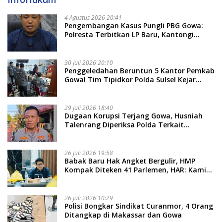
4 Agustus 2026 20:41
Pengembangan Kasus Pungli PBG Gowa:
Polresta Terbitkan LP Baru, Kantongi
Nama Calon Tersangka Berikutnya
30 Juli 2026 20:10
Penggeledahan Beruntun 5 Kantor Pemkab
Gowa! Tim Tipidkor Polda Sulsel Kejar
Bukti Korupsi Seragam Gratis Rp16 Miliar
29 Juli 2026 18:40
Dugaan Korupsi Terjang Gowa, Husniah
Talenrang Diperiksa Polda Terkait
Pengadaan Seragam Rp16 M
26 Juli 2026 19:58
​Babak Baru Hak Angket Bergulir, HMP
Kompak Diteken 41 Parlemen, HAR: Kami
Proses Sesuai Prosedur!
26 Juli 2026 10:29
Polisi Bongkar Sindikat Curanmor, 4 Orang
Ditangkap di Makassar dan Gowa