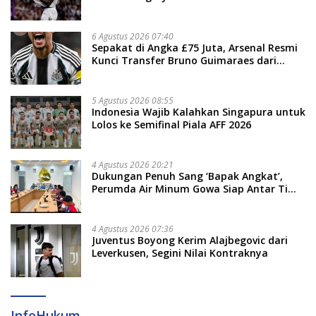
6 Agustus 2026 07:40
Sepakat di Angka £75 Juta, Arsenal Resmi
Kunci Transfer Bruno Guimaraes dari
Newcastle
5 Agustus 2026 08:55
Indonesia Wajib Kalahkan Singapura untuk
Lolos ke Semifinal Piala AFF 2026
4 Agustus 2026 20:21
Dukungan Penuh Sang ‘Bapak Angkat’,
Perumda Air Minum Gowa Siap Antar Tim
Dayung Raih Prestasi Puncak
4 Agustus 2026 07:36
Juventus Boyong Kerim Alajbegovic dari
Leverkusen, Segini Nilai Kontraknya
InfoHukum