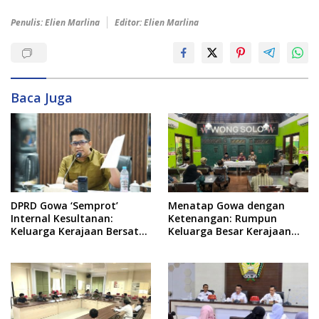
Penulis: Elien Marlina
Editor: Elien Marlina
Baca Juga
DPRD Gowa ‘Semprot’
Menatap Gowa dengan
Internal Kesultanan:
Ketenangan: Rumpun
Keluarga Kerajaan Bersatu
Keluarga Besar Kerajaan
Dulu Baru Rancang Perda
dan Bate Salapang Respon
Baru!
Klaim Sepihak, Tekankan
Jalur Musyawarah,
Ingatkan Soal Adat dan
Adab