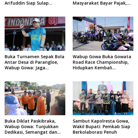
Arifuddin Siap Sulap
Masyarakat Bayar Pajak,
Kelurahan Jadi Pusat
Targetkan PAD Rp307 Miliar
Pertumbuhan Ekonomi
Baru
Buka Turnamen Sepak Bola
Wabup Gowa Buka Gowata
Antar Desa di Parangloe,
Road Race Championship,
Wabup Gowa: Jaga
Hidupkan Kembali
Persaudaraan dan
Semangat Otomotif
Sportivitas
Setelah 20 Tahun Vakum
Buka Diklat Paskibraka,
Sambut Kapolresta Gowa,
Wabup Gowa: Tunjukkan
Wakil Bupati: Pemkab Siap
Dedikasi, Semangat dan
Berkolaborasi Penuh
Tanggung Jawab