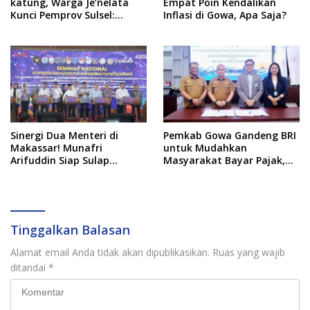
katung, Warga Je’nelata
Empat Poin Kendalikan
Kunci Pemprov Sulsel:
Inflasi di Gowa, Apa Saja?
September 2026 Penlok
Rampung!
Sinergi Dua Menteri di
Pemkab Gowa Gandeng BRI
Makassar! Munafri
untuk Mudahkan
Arifuddin Siap Sulap
Masyarakat Bayar Pajak,
Kelurahan Jadi Pusat
Targetkan PAD Rp307 Miliar
Pertumbuhan Ekonomi
Baru
Tinggalkan Balasan
Alamat email Anda tidak akan dipublikasikan.
Ruas yang wajib
ditandai
*