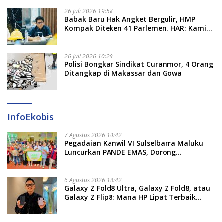
26 Juli 2026 19:58
​Babak Baru Hak Angket Bergulir, HMP
Kompak Diteken 41 Parlemen, HAR: Kami
Proses Sesuai Prosedur!
26 Juli 2026 10:29
Polisi Bongkar Sindikat Curanmor, 4 Orang
Ditangkap di Makassar dan Gowa
InfoEkobis
7 Agustus 2026 10:42
Pegadaian Kanwil VI Sulselbarra Maluku
Luncurkan PANDE EMAS, Dorong
Kemandirian Ekonomi Masyarakat
6 Agustus 2026 18:42
Galaxy Z Fold8 Ultra, Galaxy Z Fold8, atau
Galaxy Z Flip8: Mana HP Lipat Terbaik
Untukmu di 2026?