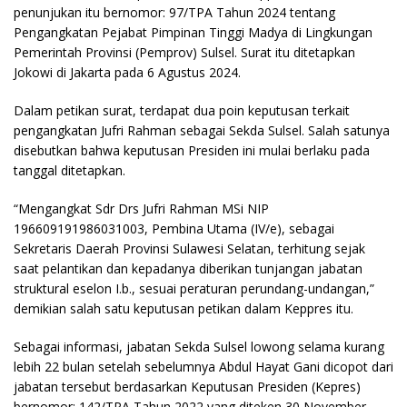
penunjukan itu bernomor: 97/TPA Tahun 2024 tentang
Pengangkatan Pejabat Pimpinan Tinggi Madya di Lingkungan
Pemerintah Provinsi (Pemprov) Sulsel. Surat itu ditetapkan
Jokowi di Jakarta pada 6 Agustus 2024.
Dalam petikan surat, terdapat dua poin keputusan terkait
pengangkatan Jufri Rahman sebagai Sekda Sulsel. Salah satunya
disebutkan bahwa keputusan Presiden ini mulai berlaku pada
tanggal ditetapkan.
“Mengangkat Sdr Drs Jufri Rahman MSi NIP
196609191986031003, Pembina Utama (IV/e), sebagai
Sekretaris Daerah Provinsi Sulawesi Selatan, terhitung sejak
saat pelantikan dan kepadanya diberikan tunjangan jabatan
struktural eselon I.b., sesuai peraturan perundang-undangan,”
demikian salah satu keputusan petikan dalam Keppres itu.
Sebagai informasi, jabatan Sekda Sulsel lowong selama kurang
lebih 22 bulan setelah sebelumnya Abdul Hayat Gani dicopot dari
jabatan tersebut berdasarkan Keputusan Presiden (Kepres)
bernomor: 142/TPA Tahun 2022 yang diteken 30 November