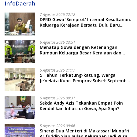
InfoDaerah
7 Agustus 2026 22:12
DPRD Gowa ‘Semprot’ Internal Kesultanan:
Keluarga Kerajaan Bersatu Dulu Baru
Rancang Perda Baru!
6 Agustus 2026 23:51
Menatap Gowa dengan Ketenangan:
Rumpun Keluarga Besar Kerajaan dan
Bate Salapang Respon Klaim Sepihak,
Tekankan Jalur Musyawarah, Ingatkan
Soal Adat dan Adab
6 Agustus 2026 21:17
5 Tahun Terkatung-katung, Warga
Je’nelata Kunci Pemprov Sulsel: September
2026 Penlok Rampung!
6 Agustus 2026 09:31
Sekda Andy Azis Tekankan Empat Poin
Kendalikan Inflasi di Gowa, Apa Saja?
5 Agustus 2026 09:06
Sinergi Dua Menteri di Makassar! Munafri
Arifuddin Siap Sulap Kelurahan Jadi Pusat