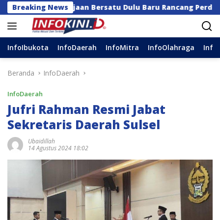
Langsung
a Kerajaan Bersatu Dulu Baru Rancang Perda Baru!
Breaking News
ke
konten
InfoIbukota
InfoDaerah
InfoMitra
InfoOlahraga
Info
Beranda
InfoDaerah
InfoDaerah
Jufri Rahman Resmi Jabat
Sekretaris Daerah Sulsel
Ubaidillah
14 Agustus 2024 18:02