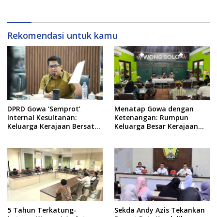
Rekomendasi untuk kamu
DPRD Gowa ‘Semprot’
Menatap Gowa dengan
Internal Kesultanan:
Ketenangan: Rumpun
Keluarga Kerajaan Bersatu
Keluarga Besar Kerajaan
Dulu Baru Rancang Perda
dan Bate Salapang Respon
Baru!
Klaim Sepihak, Tekankan
Jalur Musyawarah,
Ingatkan Soal Adat dan
Adab
5 Tahun Terkatung-
Sekda Andy Azis Tekankan