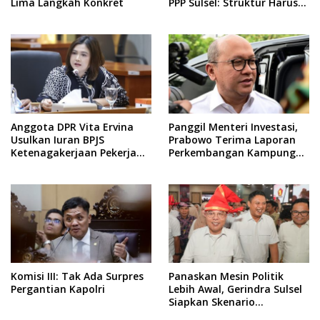
Lima Langkah Konkret
PPP Sulsel: Struktur Harus
Benar-benar Kuat
Anggota DPR Vita Ervina
Panggil Menteri Investasi,
Usulkan Iuran BPJS
Prabowo Terima Laporan
Ketenagakerjaan Pekerja
Perkembangan Kampung
Informal Ditanggung
Haji dan Kinerja BUMN
Negara
Komisi III: Tak Ada Surpres
Panaskan Mesin Politik
Pergantian Kapolri
Lebih Awal, Gerindra Sulsel
Siapkan Skenario
Kemenangan Total Menuju