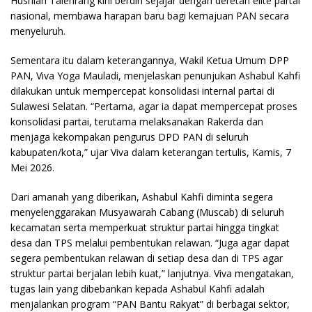
Husniah Talenrang kini berdiri sejajar dengan deretan elite partai
nasional, membawa harapan baru bagi kemajuan PAN secara
menyeluruh.
Sementara itu dalam keterangannya, Wakil Ketua Umum DPP
PAN, Viva Yoga Mauladi, menjelaskan penunjukan Ashabul Kahfi
dilakukan untuk mempercepat konsolidasi internal partai di
Sulawesi Selatan. “Pertama, agar ia dapat mempercepat proses
konsolidasi partai, terutama melaksanakan Rakerda dan
menjaga kekompakan pengurus DPD PAN di seluruh
kabupaten/kota,” ujar Viva dalam keterangan tertulis, Kamis, 7
Mei 2026.
Dari amanah yang diberikan, Ashabul Kahfi diminta segera
menyelenggarakan Musyawarah Cabang (Muscab) di seluruh
kecamatan serta memperkuat struktur partai hingga tingkat
desa dan TPS melalui pembentukan relawan. “Juga agar dapat
segera pembentukan relawan di setiap desa dan di TPS agar
struktur partai berjalan lebih kuat,” lanjutnya. Viva mengatakan,
tugas lain yang dibebankan kepada Ashabul Kahfi adalah
menjalankan program “PAN Bantu Rakyat” di berbagai sektor,