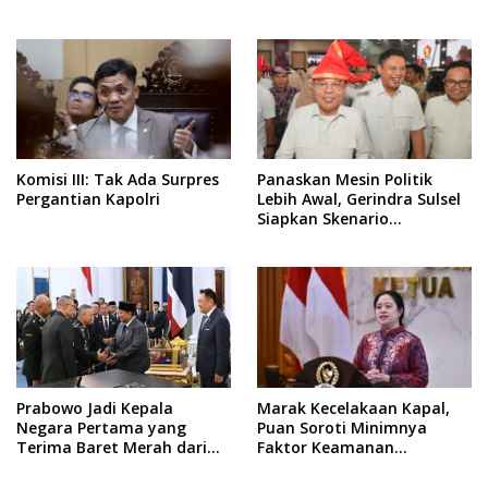
Informal Ditanggung
Haji dan Kinerja BUMN
Negara
Komisi III: Tak Ada Surpres
Panaskan Mesin Politik
Pergantian Kapolri
Lebih Awal, Gerindra Sulsel
Siapkan Skenario
Kemenangan Total Menuju
Pemilu 2029
Prabowo Jadi Kepala
Marak Kecelakaan Kapal,
Negara Pertama yang
Puan Soroti Minimnya
Terima Baret Merah dari
Faktor Keamanan
Pasukan Khusus Thailand
Transportasi Laut