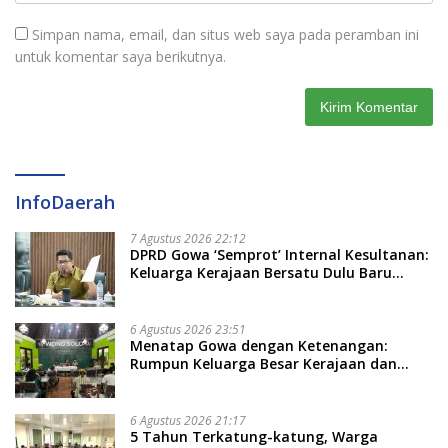
Simpan nama, email, dan situs web saya pada peramban ini
untuk komentar saya berikutnya.
InfoDaerah
7 Agustus 2026 22:12
DPRD Gowa ‘Semprot’ Internal Kesultanan:
Keluarga Kerajaan Bersatu Dulu Baru
Rancang Perda Baru!
6 Agustus 2026 23:51
Menatap Gowa dengan Ketenangan:
Rumpun Keluarga Besar Kerajaan dan
Bate Salapang Respon Klaim Sepihak,
Tekankan Jalur Musyawarah, Ingatkan
Soal Adat dan Adab
6 Agustus 2026 21:17
5 Tahun Terkatung-katung, Warga