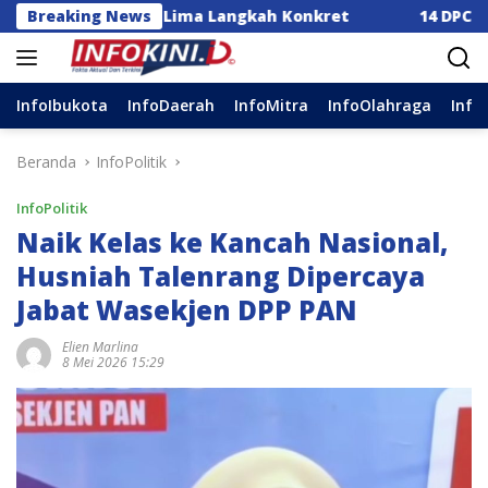
Langsung
orong Lima Langkah Konkret
Breaking News
14 DPC Terima SK Kepen
ke
konten
InfoIbukota
InfoDaerah
InfoMitra
InfoOlahraga
Info
Beranda
InfoPolitik
InfoPolitik
Naik Kelas ke Kancah Nasional,
Husniah Talenrang Dipercaya
Jabat Wasekjen DPP PAN
Elien Marlina
8 Mei 2026 15:29