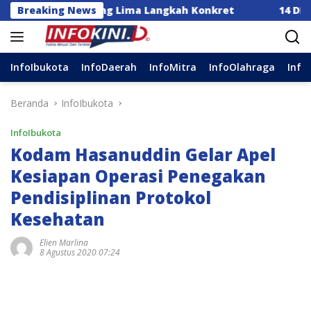
Langsung
sia Dorong Lima Langkah Konkret
Breaking News
14 DPC Terima SK
ke
konten
InfoIbukota
InfoDaerah
InfoMitra
InfoOlahraga
Info
Beranda
InfoIbukota
InfoIbukota
Kodam Hasanuddin Gelar Apel
Kesiapan Operasi Penegakan
Pendisiplinan Protokol
Kesehatan
Elien Marlina
8 Agustus 2020 07:24