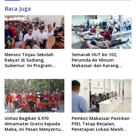
Baca Juga
Mensos Tinjau Sekolah
Semarak HUT ke-102,
Rakyat di Sudiang,
Perumda Air Minum
Gubernur: Ini Program
Makassar dan Karang
Istimewa
Taruna Gelar Donor Darah
Unhas Bagikan 6.970
Pemkot Makassar Pastikan
Almamater Gratis kepada
PSEL Tetap Berjalan,
Maba, Ini Pesan Menyentuh
Penetapan Lokasi Masih
dari Rektor
Dibahas