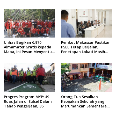
Istimewa
Taruna Gelar Donor Darah
Unhas Bagikan 6.970
Pemkot Makassar Pastikan
Almamater Gratis kepada
PSEL Tetap Berjalan,
Maba, Ini Pesan Menyentuh
Penetapan Lokasi Masih
dari Rektor
Dibahas
Progres Program MYP: 49
Orang Tua Sesalkan
Ruas Jalan di Sulsel Dalam
Kebijakan Sekolah yang
Tahap Pengerjaan, 36
Merumahkan Sementara
Masih Perencanaan
Anaknya Usai Insiden Gigit
Teman