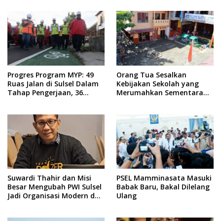
Progres Program MYP: 49
Orang Tua Sesalkan
Ruas Jalan di Sulsel Dalam
Kebijakan Sekolah yang
Tahap Pengerjaan, 36
Merumahkan Sementara
Masih Perencanaan
Anaknya Usai Insiden Gigit
Teman
Suwardi Thahir dan Misi
PSEL Mamminasata Masuki
Besar Mengubah PWI Sulsel
Babak Baru, Bakal Dilelang
Jadi Organisasi Modern dan
Ulang
Inklusif