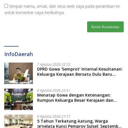
Simpan nama, email, dan situs web saya pada peramban ini
untuk komentar saya berikutnya.
InfoDaerah
7 Agustus 2026 22:12
DPRD Gowa ‘Semprot’ Internal Kesultanan:
Keluarga Kerajaan Bersatu Dulu Baru
Rancang Perda Baru!
6 Agustus 2026 23:51
Menatap Gowa dengan Ketenangan:
Rumpun Keluarga Besar Kerajaan dan
Bate Salapang Respon Klaim Sepihak,
Tekankan Jalur Musyawarah, Ingatkan
Soal Adat dan Adab
6 Agustus 2026 21:17
5 Tahun Terkatung-katung, Warga
Je’nelata Kunci Pemprov Sulsel: September