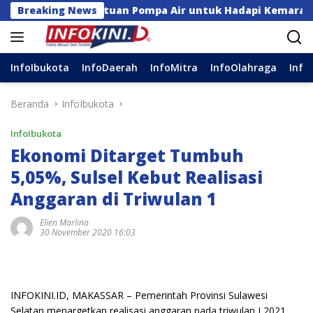
Langsung
gga Bantuan Pompa Air untuk Hadapi Kemarau di Sulsel
Breaking News
ke
konten
InfoIbukota
InfoDaerah
InfoMitra
InfoOlahraga
Info
Beranda
InfoIbukota
InfoIbukota
Ekonomi Ditarget Tumbuh
5,05%, Sulsel Kebut Realisasi
Anggaran di Triwulan 1
Elien Marlina
30 November 2020 16:03
INFOKINI.ID, MAKASSAR – Pemerintah Provinsi Sulawesi
Selatan menargetkan realisasi anggaran pada triwulan I 2021