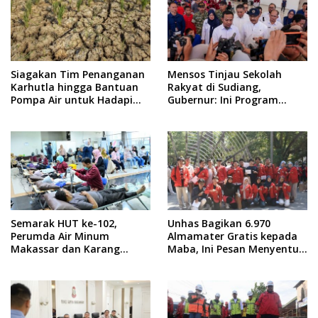
Siagakan Tim Penanganan
Mensos Tinjau Sekolah
Karhutla hingga Bantuan
Rakyat di Sudiang,
Pompa Air untuk Hadapi
Gubernur: Ini Program
Kemarau di Sulsel
Istimewa
Semarak HUT ke-102,
Unhas Bagikan 6.970
Perumda Air Minum
Almamater Gratis kepada
Makassar dan Karang
Maba, Ini Pesan Menyentuh
Taruna Gelar Donor Darah
dari Rektor