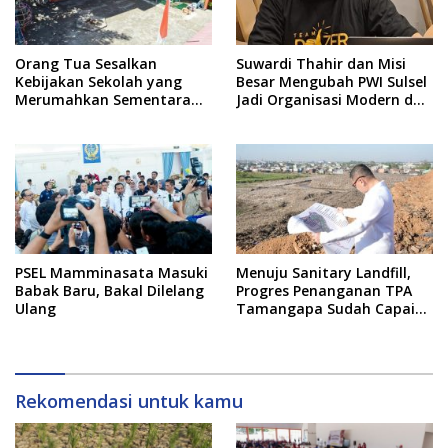
Orang Tua Sesalkan
Suwardi Thahir dan Misi
Kebijakan Sekolah yang
Besar Mengubah PWI Sulsel
Merumahkan Sementara
Jadi Organisasi Modern dan
Anaknya Usai Insiden Gigit
Inklusif
Teman
PSEL Mamminasata Masuki
Menuju Sanitary Landfill,
Babak Baru, Bakal Dilelang
Progres Penanganan TPA
Ulang
Tamangapa Sudah Capai
93 Persen
Rekomendasi untuk kamu