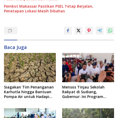
Pemkot Makassar Pastikan PSEL Tetap Berjalan,
Penetapan Lokasi Masih Dibahas
Baca Juga
Siagakan Tim Penanganan
Mensos Tinjau Sekolah
Karhutla hingga Bantuan
Rakyat di Sudiang,
Pompa Air untuk Hadapi
Gubernur: Ini Program
Kemarau di Sulsel
Istimewa