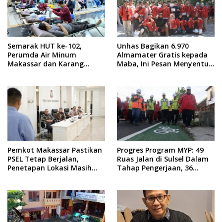
Semarak HUT ke-102,
Unhas Bagikan 6.970
Perumda Air Minum
Almamater Gratis kepada
Makassar dan Karang
Maba, Ini Pesan Menyentuh
Taruna Gelar Donor Darah
dari Rektor
Pemkot Makassar Pastikan
Progres Program MYP: 49
PSEL Tetap Berjalan,
Ruas Jalan di Sulsel Dalam
Penetapan Lokasi Masih
Tahap Pengerjaan, 36
Dibahas
Masih Perencanaan