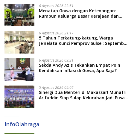
6 Agustus 2026 23:51
Menatap Gowa dengan Ketenangan:
Rumpun Keluarga Besar Kerajaan dan
Bate Salapang Respon Klaim Sepihak,
Tekankan Jalur Musyawarah, Ingatkan
Soal Adat dan Adab
6 Agustus 2026 21:17
5 Tahun Terkatung-katung, Warga
Je’nelata Kunci Pemprov Sulsel: September
2026 Penlok Rampung!
6 Agustus 2026 09:31
Sekda Andy Azis Tekankan Empat Poin
Kendalikan Inflasi di Gowa, Apa Saja?
5 Agustus 2026 09:06
Sinergi Dua Menteri di Makassar! Munafri
Arifuddin Siap Sulap Kelurahan Jadi Pusat
Pertumbuhan Ekonomi Baru
InfoOlahraga