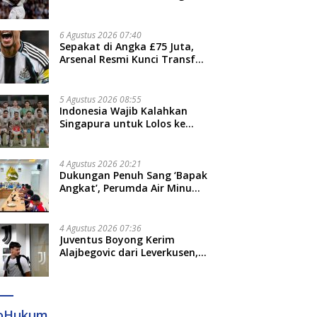
Jari”
6 Agustus 2026 07:40
Sepakat di Angka £75 Juta,
Arsenal Resmi Kunci Transfer
Bruno Guimaraes dari
Newcastle
5 Agustus 2026 08:55
Indonesia Wajib Kalahkan
Singapura untuk Lolos ke
Semifinal Piala AFF 2026
4 Agustus 2026 20:21
Dukungan Penuh Sang ‘Bapak
Angkat’, Perumda Air Minum
Gowa Siap Antar Tim Dayung
Raih Prestasi Puncak
4 Agustus 2026 07:36
Juventus Boyong Kerim
Alajbegovic dari Leverkusen,
Segini Nilai Kontraknya
foHukum