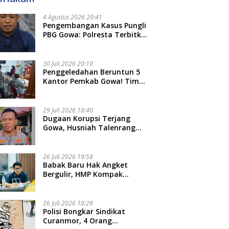
4 Agustus 2026 20:41
Pengembangan Kasus Pungli
PBG Gowa: Polresta Terbitkan
LP Baru, Kantongi Nama
Calon Tersangka Berikutnya
30 Juli 2026 20:10
Penggeledahan Beruntun 5
Kantor Pemkab Gowa! Tim
Tipidkor Polda Sulsel Kejar
Bukti Korupsi Seragam Gratis
Rp16 Miliar
29 Juli 2026 18:40
Dugaan Korupsi Terjang
Gowa, Husniah Talenrang
Diperiksa Polda Terkait
Pengadaan Seragam Rp16 M
26 Juli 2026 19:58
​Babak Baru Hak Angket
Bergulir, HMP Kompak
Diteken 41 Parlemen, HAR:
Kami Proses Sesuai Prosedur!
26 Juli 2026 10:29
Polisi Bongkar Sindikat
Curanmor, 4 Orang