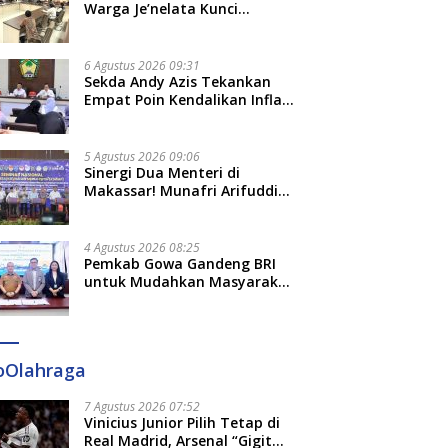
Adat dan Adab
Warga Je’nelata Kunci
Pemprov Sulsel: September
2026 Penlok Rampung!
6 Agustus 2026 09:31
Sekda Andy Azis Tekankan
Empat Poin Kendalikan Inflasi
di Gowa, Apa Saja?
5 Agustus 2026 09:06
Sinergi Dua Menteri di
Makassar! Munafri Arifuddin
Siap Sulap Kelurahan Jadi
Pusat Pertumbuhan Ekonomi
Baru
4 Agustus 2026 08:25
Pemkab Gowa Gandeng BRI
untuk Mudahkan Masyarakat
Bayar Pajak, Targetkan PAD
Rp307 Miliar
oOlahraga
7 Agustus 2026 07:52
Vinicius Junior Pilih Tetap di
Real Madrid, Arsenal “Gigit