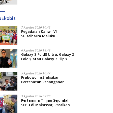
Ditangkap di Makassar dan
Gowa
oEkobis
7 Agustus 2026 10:42
Pegadaian Kanwil VI
Sulselbarra Maluku
Luncurkan PANDE EMAS,
Dorong Kemandirian Ekonomi
Masyarakat
6 Agustus 2026 18:42
Galaxy Z Fold8 Ultra, Galaxy Z
Fold8, atau Galaxy Z Flip8:
Mana HP Lipat Terbaik
Untukmu di 2026?
5 Agustus 2026 10:47
Prabowo Instruksikan
Percepatan Penanganan
Pemadaman Listrik dan Jaga
Stabilitas Harga BBM
3 Agustus 2026 09:28
Pertamina Tinjau Sejumlah
SPBU di Makassar, Pastikan
Distribusi Biosolar Berjalan