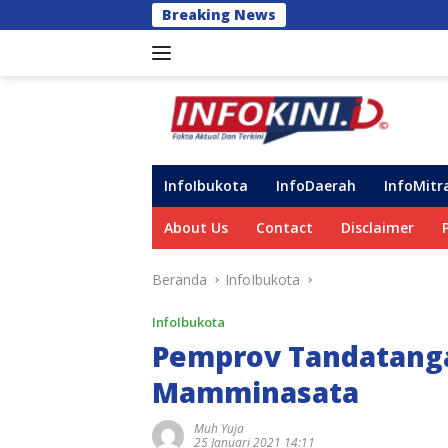
Langsung
Breaking News
Unhas Bagikan 
ke
konten
InfoIbukota
InfoDaerah
InfoMitr
About Us
Contact
Disclaimer
Beranda
InfoIbukota
InfoIbukota
Pemprov Tandatanga
Mamminasata
Muh Yuja
25 Januari 2021 14:11