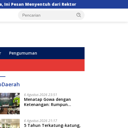
 dari Rektor
Pegadaian Kanwil VI Sulselbarra Ma
r
Pengumuman
oDaerah
6 Agustus 2026 23:51
Menatap Gowa dengan
Ketenangan: Rumpun
Keluarga Besar Kerajaan dan
Bate Salapang Respon Klaim
Sepihak, Tekankan Jalur
6 Agustus 2026 21:17
Musyawarah, Ingatkan Soal
5 Tahun Terkatung-katung,