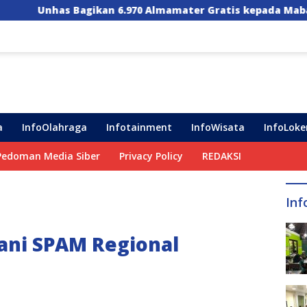
6.970 Almamater Gratis kepada Maba, Ini Pesan Menyentuh
a
InfoOlahraga
Infotainment
InfoWisata
InfoLoke
Pedoman Media Siber
Privacy Policy
REDAKSI
Inf
ni SPAM Regional