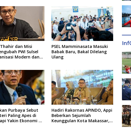
Inf
Thahir dan Misi
PSEL Mamminasata Masuki
engubah PWI Sulsel
Babak Baru, Bakal Dilelang
anisasi Modern dan
Ulang
akan Purbaya Sebut
Hadiri Rakornas APINDO, Appi
teri Paling Apes di
Beberkan Sejumlah
api Yakin Ekonomi RI
Keunggulan Kota Makassar,
embus 6 Persen
Apa Saja?