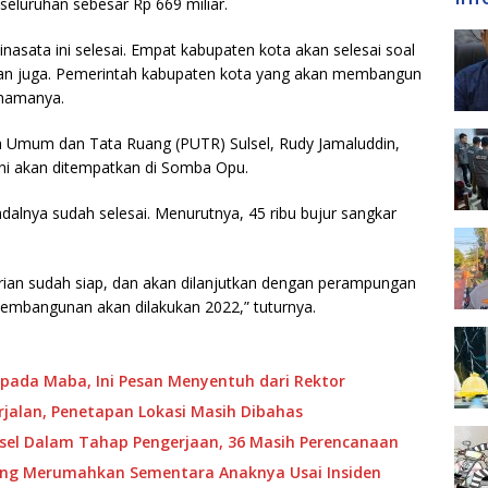
seluruhan sebesar Rp 669 miliar.
sata ini selesai. Empat kabupaten kota akan selesai soal
garan juga. Pemerintah kabupaten kota yang akan membangun
 namanya.
n Umum dan Tata Ruang (PUTR) Sulsel, Rudy Jamaluddin,
i akan ditempatkan di Somba Opu.
alnya sudah selesai. Menurutnya, 45 ribu bujur sangkar
erian sudah siap, dan akan dilanjutkan dengan perampungan
 pembangunan akan dilakukan 2022,” tuturnya.
pada Maba, Ini Pesan Menyentuh dari Rektor
jalan, Penetapan Lokasi Masih Dibahas
ulsel Dalam Tahap Pengerjaan, 36 Masih Perencanaan
ang Merumahkan Sementara Anaknya Usai Insiden