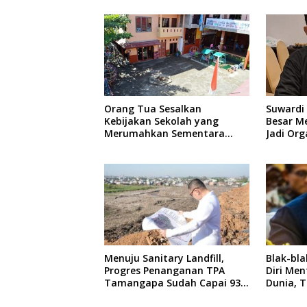
Orang Tua Sesalkan
Suwardi 
Kebijakan Sekolah yang
Besar M
Merumahkan Sementara
Jadi Org
Anaknya Usai Insiden Gigit
Inklusif
Teman
Menuju Sanitary Landfill,
Blak-bl
Progres Penanganan TPA
Diri Men
Tamangapa Sudah Capai 93
Dunia, T
Persen
Mampu T