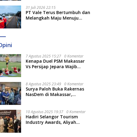
Optimal
31 Juli 2026 22:15
PT Vale Terus Bertumbuh dan
Melangkah Maju Menuju
Fondasi yang Lebih Kuat
Opini
7 Agustus 2025 15:27
0 Komentar
Kenapa Duel PSM Makassar
Vs Persijap Jepara Wajib
Ditonton? Ini 3 Hal
Menariknya
8 Agustus 2025 23:49
0 Komentar
Surya Paloh Buka Rakernas
NasDem di Makassar,
Munafri Sebut Momentum
Kuatkan Pendidikan Politik
10 Agustus 2025 19:37
0 Komentar
Hadiri Selangor Tourism
Industry Awards, Aliyah
Berharap Semakin
Optimalkan Pariwisata