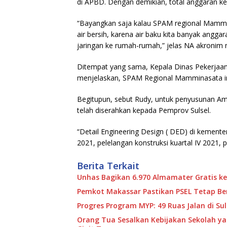
di APBD. Dengan demikian, total anggaran ke
“Bayangkan saja kalau SPAM regional Mammina
air bersih, karena air baku kita banyak ang
jaringan ke rumah-rumah,” jelas NA akronim
Ditempat yang sama, Kepala Dinas Pekerjaa
menjelaskan, SPAM Regional Mamminasata in
Begitupun, sebut Rudy, untuk penyusunan Amd
telah diserahkan kepada Pemprov Sulsel.
“Detail Engineering Design ( DED) di kement
2021, pelelangan konstruksi kuartal IV 2021,
Berita Terkait
Unhas Bagikan 6.970 Almamater Gratis ke
Pemkot Makassar Pastikan PSEL Tetap Ber
Progres Program MYP: 49 Ruas Jalan di S
Orang Tua Sesalkan Kebijakan Sekolah y