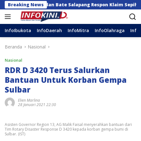
Langsung
an dan Bate Salapang Respon Klaim Sepihak, Tekankan Ja
Breaking News
ke
konten
InfoIbukota
InfoDaerah
InfoMitra
InfoOlahraga
Info
Beranda
Nasional
Nasional
RDR D 3420 Terus Salurkan
Bantuan Untuk Korban Gempa
Sulbar
Elien Marlina
28 Januari 2021 22:30
Asisten Governor Region 13, AG Malik Faisal menyerahkan bantuan dari
Tim Rotary Disaster Response D 3420 kepada korban gempa bumi di
Sulbar. (IST)