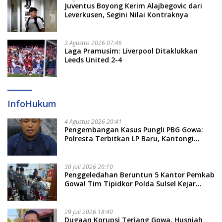
Juventus Boyong Kerim Alajbegovic dari
Leverkusen, Segini Nilai Kontraknya
3 Agustus 2026 07:46
Laga Pramusim: Liverpool Ditaklukkan
Leeds United 2-4
InfoHukum
4 Agustus 2026 20:41
Pengembangan Kasus Pungli PBG Gowa:
Polresta Terbitkan LP Baru, Kantongi
Nama Calon Tersangka Berikutnya
30 Juli 2026 20:10
Penggeledahan Beruntun 5 Kantor Pemkab
Gowa! Tim Tipidkor Polda Sulsel Kejar
Bukti Korupsi Seragam Gratis Rp16 Miliar
29 Juli 2026 18:40
Dugaan Korupsi Terjang Gowa, Husniah