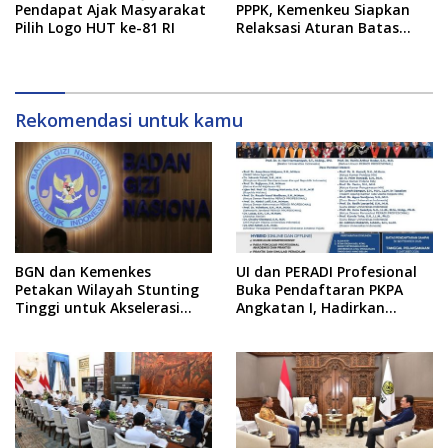
Pendapat Ajak Masyarakat
PPPK, Kemenkeu Siapkan
Pilih Logo HUT ke-81 RI
Relaksasi Aturan Batas
Belanja Pegawai
Rekomendasi untuk kamu
BGN dan Kemenkes
UI dan PERADI Profesional
Petakan Wilayah Stunting
Buka Pendaftaran PKPA
Tinggi untuk Akselerasi
Angkatan I, Hadirkan
Dapur MBG
Pengajar dari MA,
Kejaksaan hingga KPK