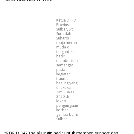
Ketua DPRD
Provinsi
Sulbar, Siti
Suraidah
Suhardi
(baju merah
muda di
tengah) ikut
hadir
memberikan
semangat
pada
kegiatan
trauma
healing yang
dilakukan
Tim RDR D
3420 di
lokasi
pengungsian
korban
gempa bumi
Sulbar.
“RDR D 3420 selalu ingin hadir untuk memberi support dan