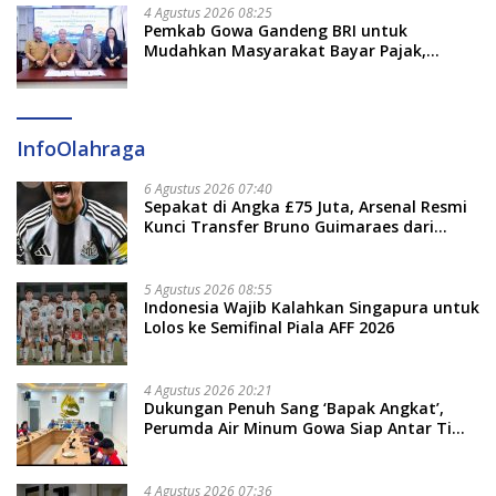
4 Agustus 2026 08:25
Pemkab Gowa Gandeng BRI untuk
Mudahkan Masyarakat Bayar Pajak,
Targetkan PAD Rp307 Miliar
InfoOlahraga
6 Agustus 2026 07:40
Sepakat di Angka £75 Juta, Arsenal Resmi
Kunci Transfer Bruno Guimaraes dari
Newcastle
5 Agustus 2026 08:55
Indonesia Wajib Kalahkan Singapura untuk
Lolos ke Semifinal Piala AFF 2026
4 Agustus 2026 20:21
Dukungan Penuh Sang ‘Bapak Angkat’,
Perumda Air Minum Gowa Siap Antar Tim
Dayung Raih Prestasi Puncak
4 Agustus 2026 07:36