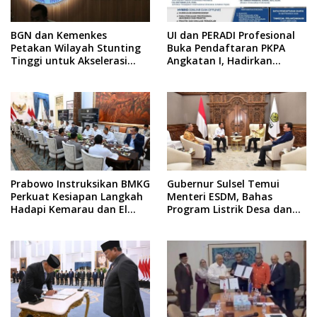
BGN dan Kemenkes
UI dan PERADI Profesional
Petakan Wilayah Stunting
Buka Pendaftaran PKPA
Tinggi untuk Akselerasi
Angkatan I, Hadirkan
Dapur MBG
Pengajar dari MA,
Kejaksaan hingga KPK
Prabowo Instruksikan BMKG
Gubernur Sulsel Temui
Perkuat Kesiapan Langkah
Menteri ESDM, Bahas
Hadapi Kemarau dan El
Program Listrik Desa dan
Nino
Kebutuhan BBM Kepulauan