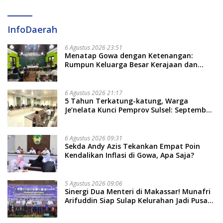
InfoDaerah
6 Agustus 2026 23:51
Menatap Gowa dengan Ketenangan:
Rumpun Keluarga Besar Kerajaan dan
Bate Salapang Respon Klaim Sepihak,
Tekankan Jalur Musyawarah, Ingatkan
Soal Adat dan Adab
6 Agustus 2026 21:17
5 Tahun Terkatung-katung, Warga
Je’nelata Kunci Pemprov Sulsel: September
2026 Penlok Rampung!
6 Agustus 2026 09:31
Sekda Andy Azis Tekankan Empat Poin
Kendalikan Inflasi di Gowa, Apa Saja?
5 Agustus 2026 09:06
Sinergi Dua Menteri di Makassar! Munafri
Arifuddin Siap Sulap Kelurahan Jadi Pusat
Pertumbuhan Ekonomi Baru