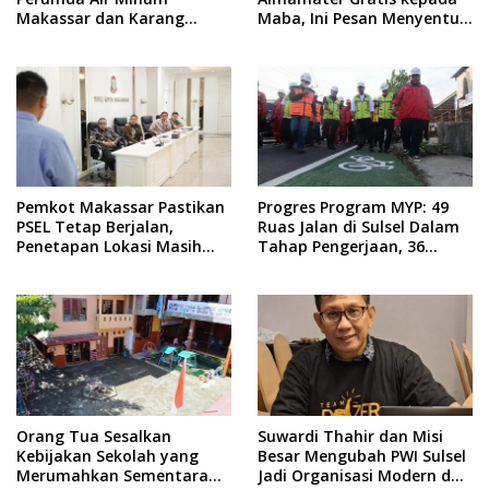
Makassar dan Karang
Maba, Ini Pesan Menyentuh
Taruna Gelar Donor Darah
dari Rektor
Pemkot Makassar Pastikan
Progres Program MYP: 49
PSEL Tetap Berjalan,
Ruas Jalan di Sulsel Dalam
Penetapan Lokasi Masih
Tahap Pengerjaan, 36
Dibahas
Masih Perencanaan
Orang Tua Sesalkan
Suwardi Thahir dan Misi
Kebijakan Sekolah yang
Besar Mengubah PWI Sulsel
Merumahkan Sementara
Jadi Organisasi Modern dan