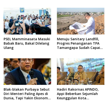
Anaknya Usai Insiden Gigit
Inklusif
Teman
PSEL Mamminasata Masuki
Menuju Sanitary Landfill,
Babak Baru, Bakal Dilelang
Progres Penanganan TPA
Ulang
Tamangapa Sudah Capai
93 Persen
Blak-blakan Purbaya Sebut
Hadiri Rakornas APINDO,
Diri Menteri Paling Apes di
Appi Beberkan Sejumlah
Dunia, Tapi Yakin Ekonomi
Keunggulan Kota
RI Mampu Tembus 6 Persen
Makassar, Apa Saja?