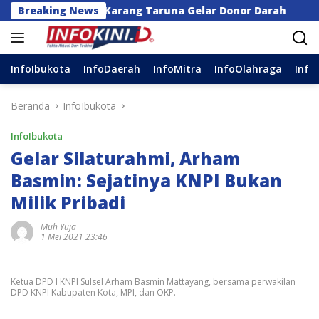
Langsung
r dan Karang Taruna Gelar Donor Darah
Breaking News
Anggota D
ke
konten
InfoIbukota
InfoDaerah
InfoMitra
InfoOlahraga
Info
Beranda
InfoIbukota
InfoIbukota
Gelar Silaturahmi, Arham
Basmin: Sejatinya KNPI Bukan
Milik Pribadi
Muh Yuja
1 Mei 2021 23:46
Ketua DPD I KNPI Sulsel Arham Basmin Mattayang, bersama perwakilan
DPD KNPI Kabupaten Kota, MPI, dan OKP.