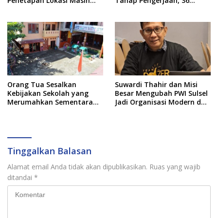
Penetapan Lokasi Masih
Tahap Pengerjaan, 36
Dibahas
Masih Perencanaan
Orang Tua Sesalkan
Suwardi Thahir dan Misi
Kebijakan Sekolah yang
Besar Mengubah PWI Sulsel
Merumahkan Sementara
Jadi Organisasi Modern dan
Anaknya Usai Insiden Gigit
Inklusif
Teman
Tinggalkan Balasan
Alamat email Anda tidak akan dipublikasikan.
Ruas yang wajib
ditandai
*