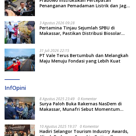
Prabowo Instruksikan Percepatan
Penanganan Pemadaman Listrik dan Jaga
Stabilitas Harga BBM
3 Agustus 2026 09:28
Pertamina Tinjau Sejumlah SPBU di
Makassar, Pastikan Distribusi Biosolar
Berjalan Optimal
31 Juli 2026 22:15
PT Vale Terus Bertumbuh dan Melangkah
Maju Menuju Fondasi yang Lebih Kuat
InfOpini
8 Agustus 2025 23:49
0 Komentar
Surya Paloh Buka Rakernas NasDem di
Makassar, Munafri Sebut Momentum
Kuatkan Pendidikan Politik
10 Agustus 2025 19:37
0 Komentar
Hadiri Selangor Tourism Industry Awards,