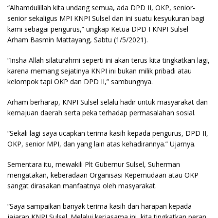
“Alhamdulillah kita undang semua, ada DPD II, OKP, senior-
senior sekaligus MPI KNPI Sulsel dan ini suatu kesyukuran bagi
kami sebagai pengurus,” ungkap Ketua DPD I KNPI Sulsel
Arham Basmin Mattayang, Sabtu (1/5/2021).
“Insha Allah silaturahmi seperti ini akan terus kita tingkatkan lagi,
karena memang sejatinya KNPI ini bukan milik pribadi atau
kelompok tapi OKP dan DPD II,” sambungnya.
Arham berharap, KNPI Sulsel selalu hadir untuk masyarakat dan
kemajuan daerah serta peka terhadap permasalahan sosial.
“Sekali lagi saya ucapkan terima kasih kepada pengurus, DPD II,
OKP, senior MPI, dan yang lain atas kehadirannya.” Ujarnya.
Sementara itu, mewakili Plt Gubernur Sulsel, Suherman
mengatakan, keberadaan Organisasi Kepemudaan atau OKP
sangat dirasakan manfaatnya oleh masyarakat.
“Saya sampaikan banyak terima kasih dan harapan kepada
jajaran KNPI Sulsel. Melalui kerjasama ini, kita tingkatkan peran