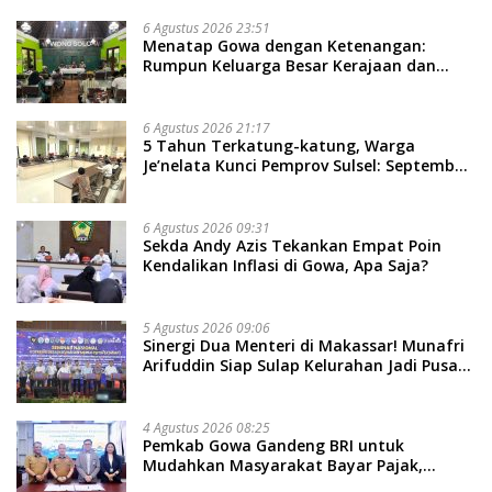
6 Agustus 2026 23:51
Menatap Gowa dengan Ketenangan:
Rumpun Keluarga Besar Kerajaan dan
Bate Salapang Respon Klaim Sepihak,
Tekankan Jalur Musyawarah, Ingatkan
Soal Adat dan Adab
6 Agustus 2026 21:17
5 Tahun Terkatung-katung, Warga
Je’nelata Kunci Pemprov Sulsel: September
2026 Penlok Rampung!
6 Agustus 2026 09:31
Sekda Andy Azis Tekankan Empat Poin
Kendalikan Inflasi di Gowa, Apa Saja?
5 Agustus 2026 09:06
Sinergi Dua Menteri di Makassar! Munafri
Arifuddin Siap Sulap Kelurahan Jadi Pusat
Pertumbuhan Ekonomi Baru
4 Agustus 2026 08:25
Pemkab Gowa Gandeng BRI untuk
Mudahkan Masyarakat Bayar Pajak,
Targetkan PAD Rp307 Miliar