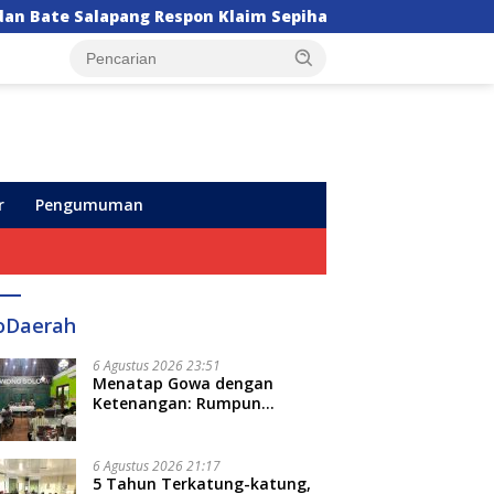
m Sepihak, Tekankan Jalur Musyawarah, Ingatkan Soal Ad
r
Pengumuman
oDaerah
6 Agustus 2026 23:51
Menatap Gowa dengan
Ketenangan: Rumpun
Keluarga Besar Kerajaan dan
Bate Salapang Respon Klaim
Sepihak, Tekankan Jalur
6 Agustus 2026 21:17
Musyawarah, Ingatkan Soal
5 Tahun Terkatung-katung,