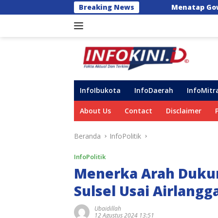
Langsung
Menatap Gowa dengan Ketenangan: Rumpun
Breaking News
ke
konten
InfoIbukota
InfoDaerah
InfoMitr
About Us
Contact
Disclaimer
Beranda
InfoPolitik
InfoPolitik
Menerka Arah Dukun
Sulsel Usai Airlang
Ubaidillah
12 Agustus 2024 13:51