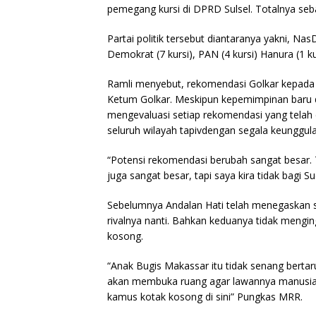
pemegang kursi di DPRD Sulsel. Totalnya seban
Partai politik tersebut diantaranya yakni, NasD
Demokrat (7 kursi), PAN (4 kursi) Hanura (1 kur
Ramli menyebut, rekomendasi Golkar kepada 
Ketum Golkar. Meskipun kepemimpinan baru d
mengevaluasi setiap rekomendasi yang telah d
seluruh wilayah tapivdengan segala keunggul
“Potensi rekomendasi berubah sangat besar.
juga sangat besar, tapi saya kira tidak bagi 
Sebelumnya Andalan Hati telah menegaskan sa
rivalnya nanti. Bahkan keduanya tidak mengi
kosong.
“Anak Bugis Makassar itu tidak senang berta
akan membuka ruang agar lawannya manusia. Is
kamus kotak kosong di sini” Pungkas MRR.