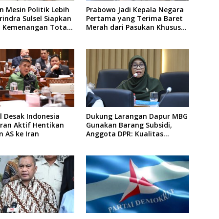
 Mesin Politik Lebih
Prabowo Jadi Kepala Negara
rindra Sulsel Siapkan
Pertama yang Terima Baret
o Kemenangan Total
Merah dari Pasukan Khusus
Pemilu 2029
Thailand
l Desak Indonesia
Dukung Larangan Dapur MBG
ran Aktif Hentikan
Gunakan Barang Subsidi,
 AS ke Iran
Anggota DPR: Kualitas
Layanan Harus Tetap Dijaga