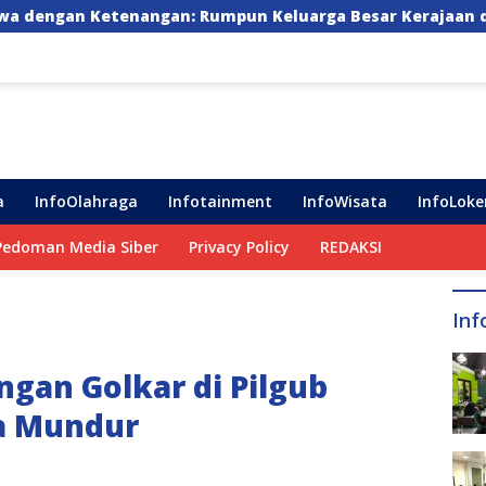
 Keluarga Besar Kerajaan dan Bate Salapang Respon Klai
a
InfoOlahraga
Infotainment
InfoWisata
InfoLoke
Pedoman Media Siber
Privacy Policy
REDAKSI
Inf
gan Golkar di Pilgub
ga Mundur