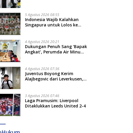
Bruno Guimaraes dari
Newcastle
5 Agustus 2026 08:55
Indonesia Wajib Kalahkan
Singapura untuk Lolos ke
Semifinal Piala AFF 2026
4 Agustus 2026 20:21
Dukungan Penuh Sang ‘Bapak
Angkat’, Perumda Air Minum
Gowa Siap Antar Tim Dayung
Raih Prestasi Puncak
4 Agustus 2026 07:36
Juventus Boyong Kerim
Alajbegovic dari Leverkusen,
Segini Nilai Kontraknya
3 Agustus 2026 07:46
Laga Pramusim: Liverpool
Ditaklukkan Leeds United 2-4
foHukum