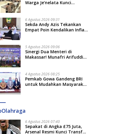
Adat dan Adab
Warga Je’nelata Kunci
Pemprov Sulsel: September
2026 Penlok Rampung!
6 Agustus 2026 09:31
Sekda Andy Azis Tekankan
Empat Poin Kendalikan Inflasi
di Gowa, Apa Saja?
5 Agustus 2026 09:06
Sinergi Dua Menteri di
Makassar! Munafri Arifuddin
Siap Sulap Kelurahan Jadi
Pusat Pertumbuhan Ekonomi
Baru
4 Agustus 2026 08:25
Pemkab Gowa Gandeng BRI
untuk Mudahkan Masyarakat
Bayar Pajak, Targetkan PAD
Rp307 Miliar
oOlahraga
6 Agustus 2026 07:40
Sepakat di Angka £75 Juta,
Arsenal Resmi Kunci Transfer