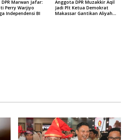
 DPR Marwan Jafar:
Anggota DPR Muzakkir Aqil
i Perry Warjiyo
Jadi Plt Ketua Demokrat
ga Independensi BI
Makassar Gantikan Aliyah
Mustika Ilham