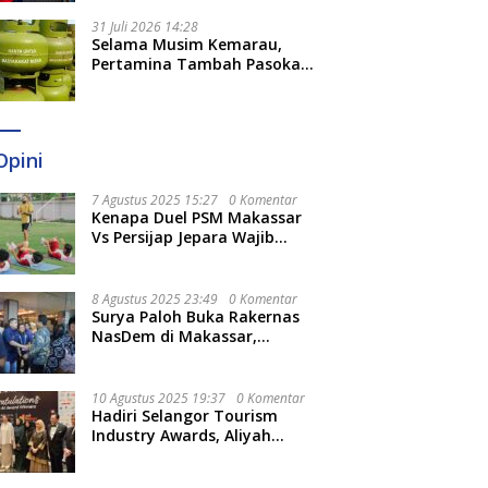
31 Juli 2026 14:28
Selama Musim Kemarau,
Pertamina Tambah Pasokan
LPG 3 Kg di Empat Daerah
Sulsel
Opini
7 Agustus 2025 15:27
0 Komentar
Kenapa Duel PSM Makassar
Vs Persijap Jepara Wajib
Ditonton? Ini 3 Hal
Menariknya
8 Agustus 2025 23:49
0 Komentar
Surya Paloh Buka Rakernas
NasDem di Makassar,
Munafri Sebut Momentum
Kuatkan Pendidikan Politik
10 Agustus 2025 19:37
0 Komentar
Hadiri Selangor Tourism
Industry Awards, Aliyah
Berharap Semakin
Optimalkan Pariwisata