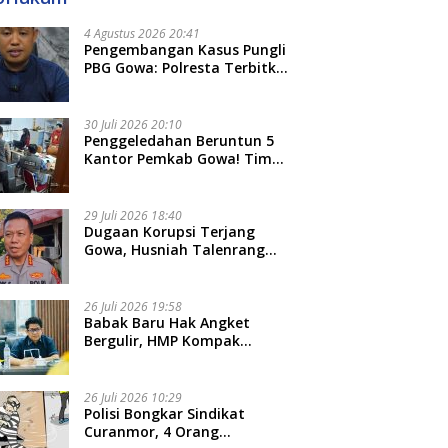
4 Agustus 2026 20:41
Pengembangan Kasus Pungli
PBG Gowa: Polresta Terbitkan
LP Baru, Kantongi Nama
Calon Tersangka Berikutnya
30 Juli 2026 20:10
Penggeledahan Beruntun 5
Kantor Pemkab Gowa! Tim
Tipidkor Polda Sulsel Kejar
Bukti Korupsi Seragam Gratis
Rp16 Miliar
29 Juli 2026 18:40
Dugaan Korupsi Terjang
Gowa, Husniah Talenrang
Diperiksa Polda Terkait
Pengadaan Seragam Rp16 M
26 Juli 2026 19:58
​Babak Baru Hak Angket
Bergulir, HMP Kompak
Diteken 41 Parlemen, HAR:
Kami Proses Sesuai Prosedur!
26 Juli 2026 10:29
Polisi Bongkar Sindikat
Curanmor, 4 Orang