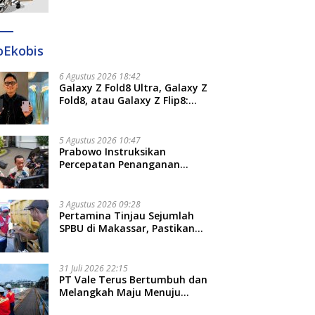
Ditangkap di Makassar dan
Gowa
oEkobis
6 Agustus 2026 18:42
Galaxy Z Fold8 Ultra, Galaxy Z
Fold8, atau Galaxy Z Flip8:
Mana HP Lipat Terbaik
Untukmu di 2026?
5 Agustus 2026 10:47
Prabowo Instruksikan
Percepatan Penanganan
Pemadaman Listrik dan Jaga
Stabilitas Harga BBM
3 Agustus 2026 09:28
Pertamina Tinjau Sejumlah
SPBU di Makassar, Pastikan
Distribusi Biosolar Berjalan
Optimal
31 Juli 2026 22:15
PT Vale Terus Bertumbuh dan
Melangkah Maju Menuju
Fondasi yang Lebih Kuat