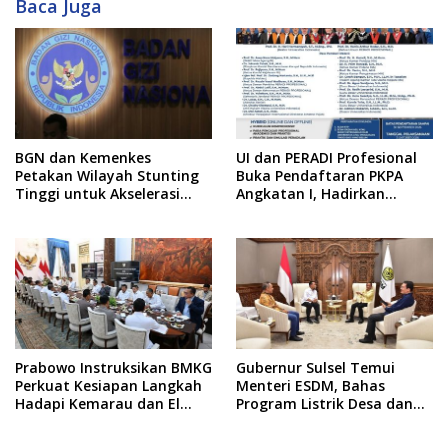
Baca Juga
BGN dan Kemenkes
UI dan PERADI Profesional
Petakan Wilayah Stunting
Buka Pendaftaran PKPA
Tinggi untuk Akselerasi
Angkatan I, Hadirkan
Dapur MBG
Pengajar dari MA,
Kejaksaan hingga KPK
Prabowo Instruksikan BMKG
Gubernur Sulsel Temui
Perkuat Kesiapan Langkah
Menteri ESDM, Bahas
Hadapi Kemarau dan El
Program Listrik Desa dan
Nino
Kebutuhan BBM Kepulauan