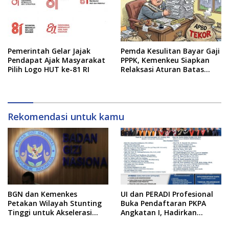
Pemerintah Gelar Jajak
Pemda Kesulitan Bayar Gaji
Pendapat Ajak Masyarakat
PPPK, Kemenkeu Siapkan
Pilih Logo HUT ke-81 RI
Relaksasi Aturan Batas
Belanja Pegawai
Rekomendasi untuk kamu
BGN dan Kemenkes
UI dan PERADI Profesional
Petakan Wilayah Stunting
Buka Pendaftaran PKPA
Tinggi untuk Akselerasi
Angkatan I, Hadirkan
Dapur MBG
Pengajar dari MA,