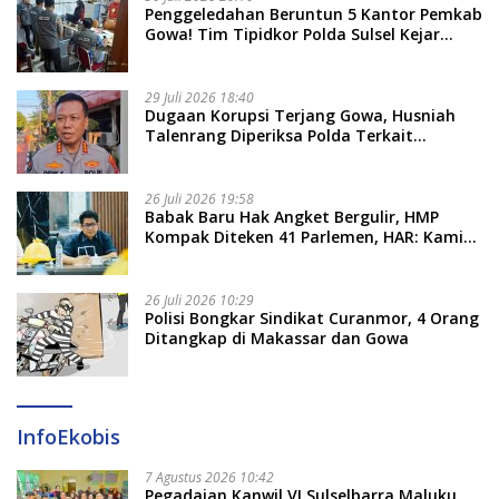
Penggeledahan Beruntun 5 Kantor Pemkab
Gowa! Tim Tipidkor Polda Sulsel Kejar
Bukti Korupsi Seragam Gratis Rp16 Miliar
29 Juli 2026 18:40
Dugaan Korupsi Terjang Gowa, Husniah
Talenrang Diperiksa Polda Terkait
Pengadaan Seragam Rp16 M
26 Juli 2026 19:58
​Babak Baru Hak Angket Bergulir, HMP
Kompak Diteken 41 Parlemen, HAR: Kami
Proses Sesuai Prosedur!
26 Juli 2026 10:29
Polisi Bongkar Sindikat Curanmor, 4 Orang
Ditangkap di Makassar dan Gowa
InfoEkobis
7 Agustus 2026 10:42
Pegadaian Kanwil VI Sulselbarra Maluku