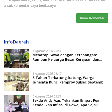
untuk komentar saya berikutnya.
InfoDaerah
6 Agustus 2026 23:51
Menatap Gowa dengan Ketenangan:
Rumpun Keluarga Besar Kerajaan dan
Bate Salapang Respon Klaim Sepihak,
Tekankan Jalur Musyawarah, Ingatkan
Soal Adat dan Adab
6 Agustus 2026 21:17
5 Tahun Terkatung-katung, Warga
Je’nelata Kunci Pemprov Sulsel: September
2026 Penlok Rampung!
6 Agustus 2026 09:31
Sekda Andy Azis Tekankan Empat Poin
Kendalikan Inflasi di Gowa, Apa Saja?