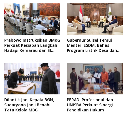
Kejaksaan hingga KPK
Prabowo Instruksikan BMKG
Gubernur Sulsel Temui
Perkuat Kesiapan Langkah
Menteri ESDM, Bahas
Hadapi Kemarau dan El
Program Listrik Desa dan
Nino
Kebutuhan BBM Kepulauan
Dilantik Jadi Kepala BGN,
PERADI Profesional dan
Sudaryono Janji Benahi
UNISBA Perkuat Sinergi
Tata Kelola MBG
Pendidikan Hukum