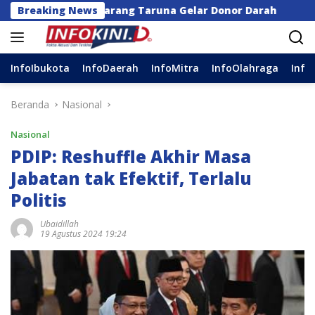
Langsung
 dan Karang Taruna Gelar Donor Darah
Breaking News
Anggota DPR
ke
konten
InfoIbukota
InfoDaerah
InfoMitra
InfoOlahraga
Info
Beranda
Nasional
Nasional
PDIP: Reshuffle Akhir Masa
Jabatan tak Efektif, Terlalu
Politis
Ubaidillah
19 Agustus 2024 19:24