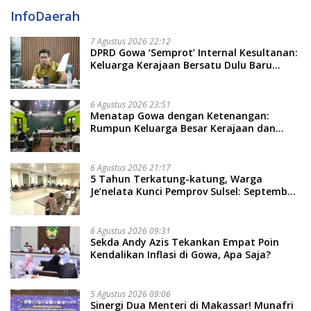
InfoDaerah
7 Agustus 2026 22:12
DPRD Gowa ‘Semprot’ Internal Kesultanan:
Keluarga Kerajaan Bersatu Dulu Baru
Rancang Perda Baru!
6 Agustus 2026 23:51
Menatap Gowa dengan Ketenangan:
Rumpun Keluarga Besar Kerajaan dan
Bate Salapang Respon Klaim Sepihak,
Tekankan Jalur Musyawarah, Ingatkan
Soal Adat dan Adab
6 Agustus 2026 21:17
5 Tahun Terkatung-katung, Warga
Je’nelata Kunci Pemprov Sulsel: September
2026 Penlok Rampung!
6 Agustus 2026 09:31
Sekda Andy Azis Tekankan Empat Poin
Kendalikan Inflasi di Gowa, Apa Saja?
5 Agustus 2026 09:06
Sinergi Dua Menteri di Makassar! Munafri