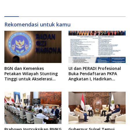
Belanja Pegawai
Rekomendasi untuk kamu
BGN dan Kemenkes
UI dan PERADI Profesional
Petakan Wilayah Stunting
Buka Pendaftaran PKPA
Tinggi untuk Akselerasi
Angkatan I, Hadirkan
Dapur MBG
Pengajar dari MA,
Kejaksaan hingga KPK
Prabowo Instruksikan BMKG
Gubernur Sulsel Temui