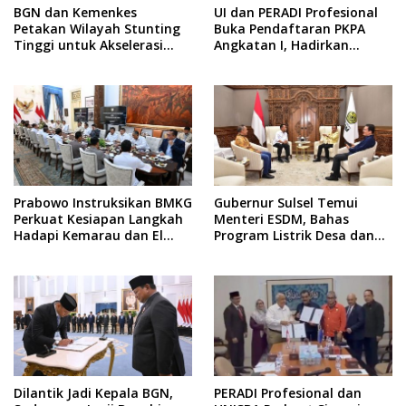
BGN dan Kemenkes
UI dan PERADI Profesional
Petakan Wilayah Stunting
Buka Pendaftaran PKPA
Tinggi untuk Akselerasi
Angkatan I, Hadirkan
Dapur MBG
Pengajar dari MA,
Kejaksaan hingga KPK
Prabowo Instruksikan BMKG
Gubernur Sulsel Temui
Perkuat Kesiapan Langkah
Menteri ESDM, Bahas
Hadapi Kemarau dan El
Program Listrik Desa dan
Nino
Kebutuhan BBM Kepulauan
Dilantik Jadi Kepala BGN,
PERADI Profesional dan