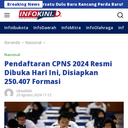
Langsung
an Bersatu Dulu Baru Rancang Perda Baru!
Breaking News
Semarak
ke
konten
InfoIbukota
InfoDaerah
InfoMitra
InfoOlahraga
Info
Beranda
Nasional
Nasional
Pendaftaran CPNS 2024 Resmi
Dibuka Hari Ini, Disiapkan
250.407 Formasi
Ubaidillah
20 Agustus 2024 11:12