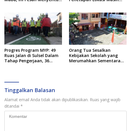
dari Rektor
Dibahas
Progres Program MYP: 49
Orang Tua Sesalkan
Ruas Jalan di Sulsel Dalam
Kebijakan Sekolah yang
Tahap Pengerjaan, 36
Merumahkan Sementara
Masih Perencanaan
Anaknya Usai Insiden Gigit
Teman
Tinggalkan Balasan
Alamat email Anda tidak akan dipublikasikan.
Ruas yang wajib
ditandai
*