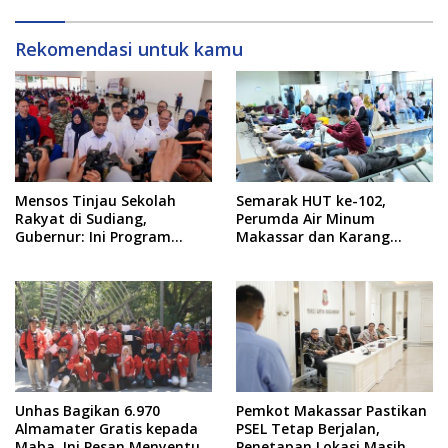
Rekomendasi untuk kamu
Mensos Tinjau Sekolah
Semarak HUT ke-102,
Rakyat di Sudiang,
Perumda Air Minum
Gubernur: Ini Program
Makassar dan Karang
Istimewa
Taruna Gelar Donor Darah
Unhas Bagikan 6.970
Pemkot Makassar Pastikan
Almamater Gratis kepada
PSEL Tetap Berjalan,
Maba, Ini Pesan Menyentuh
Penetapan Lokasi Masih