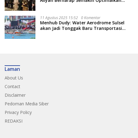
Aliyah Berharap Semakin Optimalkan
Pariwisata
11 Agustus 2025 15:52
0 Komentar
Menhub Dudy: Water Aerodrome Sulsel
akan Jadi Tonggak Baru Transportasi
Nasional
Laman
About Us
Contact
Disclaimer
Pedoman Media Siber
Privacy Policy
REDAKSI