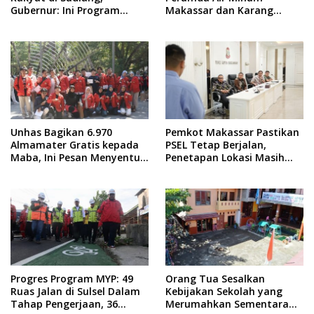
Gubernur: Ini Program
Makassar dan Karang
Istimewa
Taruna Gelar Donor Darah
Unhas Bagikan 6.970
Pemkot Makassar Pastikan
Almamater Gratis kepada
PSEL Tetap Berjalan,
Maba, Ini Pesan Menyentuh
Penetapan Lokasi Masih
dari Rektor
Dibahas
Progres Program MYP: 49
Orang Tua Sesalkan
Ruas Jalan di Sulsel Dalam
Kebijakan Sekolah yang
Tahap Pengerjaan, 36
Merumahkan Sementara