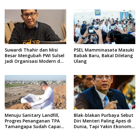
Masih Perencanaan
Anaknya Usai Insiden Gigit
Teman
Suwardi Thahir dan Misi
PSEL Mamminasata Masuki
Besar Mengubah PWI Sulsel
Babak Baru, Bakal Dilelang
Jadi Organisasi Modern dan
Ulang
Inklusif
Menuju Sanitary Landfill,
Blak-blakan Purbaya Sebut
Progres Penanganan TPA
Diri Menteri Paling Apes di
Tamangapa Sudah Capai
Dunia, Tapi Yakin Ekonomi
93 Persen
RI Mampu Tembus 6 Persen