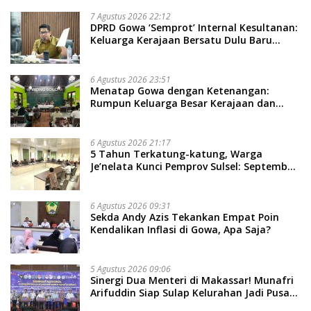
7 Agustus 2026 22:12
DPRD Gowa ‘Semprot’ Internal Kesultanan:
Keluarga Kerajaan Bersatu Dulu Baru
Rancang Perda Baru!
6 Agustus 2026 23:51
Menatap Gowa dengan Ketenangan:
Rumpun Keluarga Besar Kerajaan dan
Bate Salapang Respon Klaim Sepihak,
Tekankan Jalur Musyawarah, Ingatkan
Soal Adat dan Adab
6 Agustus 2026 21:17
5 Tahun Terkatung-katung, Warga
Je’nelata Kunci Pemprov Sulsel: September
2026 Penlok Rampung!
6 Agustus 2026 09:31
Sekda Andy Azis Tekankan Empat Poin
Kendalikan Inflasi di Gowa, Apa Saja?
5 Agustus 2026 09:06
Sinergi Dua Menteri di Makassar! Munafri
Arifuddin Siap Sulap Kelurahan Jadi Pusat
Pertumbuhan Ekonomi Baru