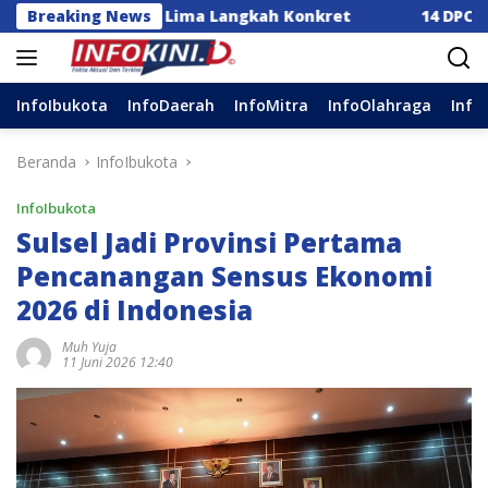
Langsung
ia Dorong Lima Langkah Konkret
Breaking News
14 DPC Terima SK 
ke
konten
InfoIbukota
InfoDaerah
InfoMitra
InfoOlahraga
Info
Beranda
InfoIbukota
InfoIbukota
Sulsel Jadi Provinsi Pertama
Pencanangan Sensus Ekonomi
2026 di Indonesia
Muh Yuja
11 Juni 2026 12:40