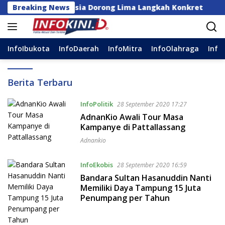
Langsung
estina, Indonesia Dorong Lima Langkah Konkret
Breaking News
14
ke
konten
InfoIbukota
InfoDaerah
InfoMitra
InfoOlahraga
Info
Infokini.id
Berita Terbaru
InfoPolitik
28 September 2020 17:27
AdnanKio Awali Tour Masa
Kampanye di Pattallassang
Adnankio
InfoEkobis
28 September 2020 16:59
Bandara Sultan Hasanuddin Nanti
Memiliki Daya Tampung 15 Juta
Penumpang per Tahun