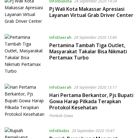
InfoIbukota
28 September 2020 14:34
Pj Wali Kota Makassar Apresiasi
Layanan Virtual Grab Driver Center
InfoDaerah
28 September 2020 13:40
Pertamina Tambah Tiga Outlet,
Masyarakat Takalar Bisa Nikmati
Pertamax Turbo
InfoDaerah
28 September 2020 13:17
Hari Pertama Berkantor, Pjs Bupati
Gowa Harap Pilkada Terapkan
Protokol Kesehatan
Pemkab Gowa
InfoEkobis
28 September 2020 10:47