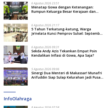
6 Agustus 2026 23:51
Menatap Gowa dengan Ketenangan:
Rumpun Keluarga Besar Kerajaan dan
Bate Salapang Respon Klaim Sepihak,
Tekankan Jalur Musyawarah, Ingatkan
Soal Adat dan Adab
6 Agustus 2026 21:17
5 Tahun Terkatung-katung, Warga
Je’nelata Kunci Pemprov Sulsel: September
2026 Penlok Rampung!
6 Agustus 2026 09:31
Sekda Andy Azis Tekankan Empat Poin
Kendalikan Inflasi di Gowa, Apa Saja?
5 Agustus 2026 09:06
Sinergi Dua Menteri di Makassar! Munafri
Arifuddin Siap Sulap Kelurahan Jadi Pusat
Pertumbuhan Ekonomi Baru
InfoOlahraga
8 Agustus 2026 07:58