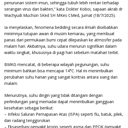
penurunan sistem imun, sehingga tubuh lebih rentan terhadap
serangan virus dan bakteri,” kata Dokter Koboi, sapaan akrab dr
Wachyudi Muchsin SKed SH MKes CMed, Jumat (18/7/2025).
Ia menjelaskan, fenomena bediding secara ilmiah disebabkan
minimnya tutupan awan di musim kemarau, yang membuat
panas dari permukaan bumi cepat dilepaskan ke atmosfer pada
malam hari. Akibatnya, suhu udara menurun signifikan dalam
waktu singkat, khususnya di pagi hari sebelum matahari terbit.
BMKG mencatat, di beberapa wilayah pegunungan, suhu
minimum bahkan bisa mencapai 14°C. Hal ini menimbulkan
perubahan suhu harian yang sangat kontras antara siang dan
malam.
Menurutnya, suhu dingin yang tidak ditangani dengan
perlindungan yang memadai dapat menimbulkan gangguan
kesehatan sebagai berikut:
– Infeksi Saluran Pernapasan Atas (ISPA) seperti flu, batuk, pilek,
dan radang tenggorokan
– Eksaserbasi penyakit kronis seperti asma dan PPOK (penyakit