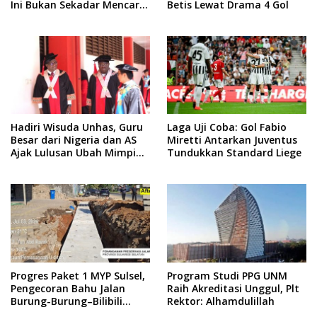
Ini Bukan Sekadar Mencari
Betis Lewat Drama 4 Gol
Nafkah, tapi Mengabdi
Hadiri Wisuda Unhas, Guru
Laga Uji Coba: Gol Fabio
Besar dari Nigeria dan AS
Miretti Antarkan Juventus
Ajak Lulusan Ubah Mimpi
Tundukkan Standard Liege
Jadi Visi
Progres Paket 1 MYP Sulsel,
Program Studi PPG UNM
Pengecoran Bahu Jalan
Raih Akreditasi Unggul, Plt
Burung-Burung–Bilibili
Rektor: Alhamdulillah
Capai 67 Persen