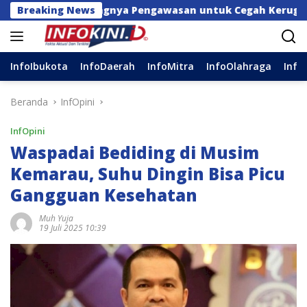
Langsung
 Pentingnya Pengawasan untuk Cegah Kerugian Daerah
Breaking News
ke
konten
InfoIbukota
InfoDaerah
InfoMitra
InfoOlahraga
Info
Beranda
InfOpini
InfOpini
Waspadai Bediding di Musim
Kemarau, Suhu Dingin Bisa Picu
Gangguan Kesehatan
Muh Yuja
19 Juli 2025 10:39