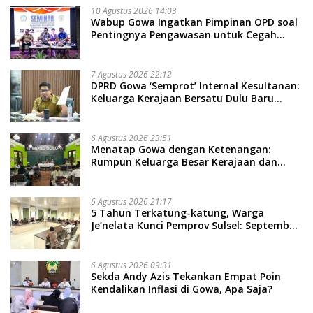
10 Agustus 2026 14:03
Wabup Gowa Ingatkan Pimpinan OPD soal
Pentingnya Pengawasan untuk Cegah
Kerugian Daerah
7 Agustus 2026 22:12
DPRD Gowa ‘Semprot’ Internal Kesultanan:
Keluarga Kerajaan Bersatu Dulu Baru
Rancang Perda Baru!
6 Agustus 2026 23:51
Menatap Gowa dengan Ketenangan:
Rumpun Keluarga Besar Kerajaan dan
Bate Salapang Respon Klaim Sepihak,
Tekankan Jalur Musyawarah, Ingatkan
Soal Adat dan Adab
6 Agustus 2026 21:17
5 Tahun Terkatung-katung, Warga
Je’nelata Kunci Pemprov Sulsel: September
2026 Penlok Rampung!
6 Agustus 2026 09:31
Sekda Andy Azis Tekankan Empat Poin
Kendalikan Inflasi di Gowa, Apa Saja?