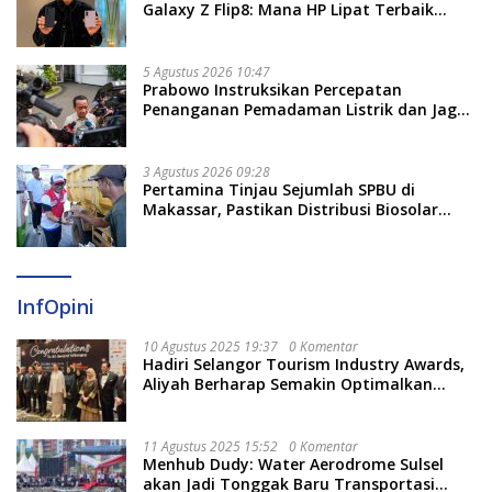
Galaxy Z Flip8: Mana HP Lipat Terbaik
Untukmu di 2026?
5 Agustus 2026 10:47
Prabowo Instruksikan Percepatan
Penanganan Pemadaman Listrik dan Jaga
Stabilitas Harga BBM
3 Agustus 2026 09:28
Pertamina Tinjau Sejumlah SPBU di
Makassar, Pastikan Distribusi Biosolar
Berjalan Optimal
InfOpini
10 Agustus 2025 19:37
0 Komentar
Hadiri Selangor Tourism Industry Awards,
Aliyah Berharap Semakin Optimalkan
Pariwisata
11 Agustus 2025 15:52
0 Komentar
Menhub Dudy: Water Aerodrome Sulsel
akan Jadi Tonggak Baru Transportasi