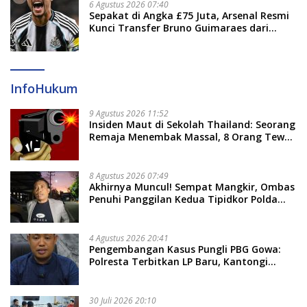
6 Agustus 2026 07:40
Sepakat di Angka £75 Juta, Arsenal Resmi
Kunci Transfer Bruno Guimaraes dari
Newcastle
InfoHukum
9 Agustus 2026 11:52
Insiden Maut di Sekolah Thailand: Seorang
Remaja Menembak Massal, 8 Orang Tewas
dan 14 Lainnya Dirawat Intensif
8 Agustus 2026 07:49
Akhirnya Muncul! Sempat Mangkir, Ombas
Penuhi Panggilan Kedua Tipidkor Polda
Sulsel, Dicecar 50 Pertanyaan
4 Agustus 2026 20:41
Pengembangan Kasus Pungli PBG Gowa:
Polresta Terbitkan LP Baru, Kantongi
Nama Calon Tersangka Berikutnya
30 Juli 2026 20:10