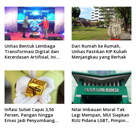
Unhas Bentuk Lembaga
Dari Rumah ke Rumah,
Transformasi Digital dan
Unhas Pastikan KIP Kuliah
Kecerdasan Artifisial, Ini
Menjangkau yang Berhak
Pimpinannya
Inflasi Sulsel Capai 3,56
Nilai Imbauan Moral Tak
Persen, Pangan hingga
Lagi Mempan, MUI Siapkan
Emas Jadi Penyumbang
RUU Pidana LGBT, Pimpinan
Utama
DPR Pastikan Tampung
Aspirasi