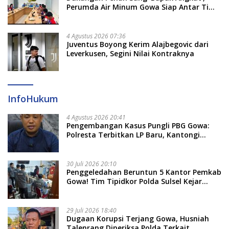
Perumda Air Minum Gowa Siap Antar Tim
Dayung Raih Prestasi Puncak
4 Agustus 2026 07:36
Juventus Boyong Kerim Alajbegovic dari
Leverkusen, Segini Nilai Kontraknya
InfoHukum
4 Agustus 2026 20:41
Pengembangan Kasus Pungli PBG Gowa:
Polresta Terbitkan LP Baru, Kantongi
Nama Calon Tersangka Berikutnya
30 Juli 2026 20:10
Penggeledahan Beruntun 5 Kantor Pemkab
Gowa! Tim Tipidkor Polda Sulsel Kejar
Bukti Korupsi Seragam Gratis Rp16 Miliar
29 Juli 2026 18:40
Dugaan Korupsi Terjang Gowa, Husniah
Talenrang Diperiksa Polda Terkait