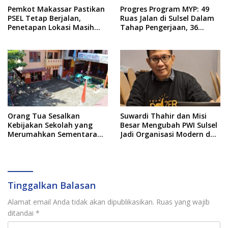
Pemkot Makassar Pastikan
Progres Program MYP: 49
PSEL Tetap Berjalan,
Ruas Jalan di Sulsel Dalam
Penetapan Lokasi Masih
Tahap Pengerjaan, 36
Dibahas
Masih Perencanaan
Orang Tua Sesalkan
Suwardi Thahir dan Misi
Kebijakan Sekolah yang
Besar Mengubah PWI Sulsel
Merumahkan Sementara
Jadi Organisasi Modern dan
Anaknya Usai Insiden Gigit
Inklusif
Teman
Tinggalkan Balasan
Alamat email Anda tidak akan dipublikasikan.
Ruas yang wajib
ditandai
*