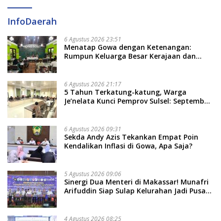
InfoDaerah
6 Agustus 2026 23:51
Menatap Gowa dengan Ketenangan:
Rumpun Keluarga Besar Kerajaan dan
Bate Salapang Respon Klaim Sepihak,
Tekankan Jalur Musyawarah, Ingatkan
Soal Adat dan Adab
6 Agustus 2026 21:17
5 Tahun Terkatung-katung, Warga
Je’nelata Kunci Pemprov Sulsel: September
2026 Penlok Rampung!
6 Agustus 2026 09:31
Sekda Andy Azis Tekankan Empat Poin
Kendalikan Inflasi di Gowa, Apa Saja?
5 Agustus 2026 09:06
Sinergi Dua Menteri di Makassar! Munafri
Arifuddin Siap Sulap Kelurahan Jadi Pusat
Pertumbuhan Ekonomi Baru
4 Agustus 2026 08:25