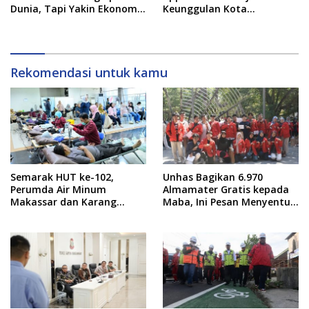
Dunia, Tapi Yakin Ekonomi
Keunggulan Kota
RI Mampu Tembus 6 Persen
Makassar, Apa Saja?
Rekomendasi untuk kamu
Semarak HUT ke-102,
Unhas Bagikan 6.970
Perumda Air Minum
Almamater Gratis kepada
Makassar dan Karang
Maba, Ini Pesan Menyentuh
Taruna Gelar Donor Darah
dari Rektor