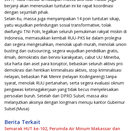
berjanji akan meneruskan tuntutan ini ke rapat koordinasi
dengan sejumlah pihak.
Selain itu, massa juga menyampaikan 14 poin tuntutan sikap,
yaitu wujudkan perlindungan sosial transformative, tolak
dwifungsi TNI Polri, legalkan seluruh pemukiman rakyat miskin di
Indonesia, memasukkan kembali RUU-PKS ke dalam prolegna
dan segera mengesahkan, menolak upah murah, menolak union
busting dan outsourcing, segera wujudkan pendidikan gratis,
ilmiah, demokratis dan bervisi karakyatan, cabut UU Minerba,
sita harta dan aset para koruptor, bebaskan seluruh aktivis pro
demokrasi dan hentikan kriminalisasi aktivis, stop kriminalisasi
nelayan, bebaskan Pak Menre (nelayan Kodingareng) tanpa
syarat, menolak RUU pertanahan, serta segera evaluasi oknum
pengawas ketenagakerjaan yang tidak becus menyelesaikan
persoalan buruh. Setelah dari DPRD Sulsel, massa aksi
melanjutkan aksinya dengan longmars menuju kantor Gubernur
Sulsel.(Musa)
Berita Terkait
Semarak HUT ke-102, Perumda Air Minum Makassar dan