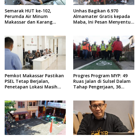
Semarak HUT ke-102,
Unhas Bagikan 6.970
Perumda Air Minum
Almamater Gratis kepada
Makassar dan Karang
Maba, Ini Pesan Menyentuh
Taruna Gelar Donor Darah
dari Rektor
Pemkot Makassar Pastikan
Progres Program MYP: 49
PSEL Tetap Berjalan,
Ruas Jalan di Sulsel Dalam
Penetapan Lokasi Masih
Tahap Pengerjaan, 36
Dibahas
Masih Perencanaan