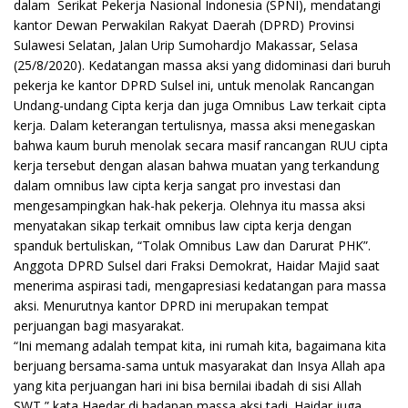
dalam Serikat Pekerja Nasional Indonesia (SPNI), mendatangi
kantor Dewan Perwakilan Rakyat Daerah (DPRD) Provinsi
Sulawesi Selatan, Jalan Urip Sumohardjo Makassar, Selasa
(25/8/2020). Kedatangan massa aksi yang didominasi dari buruh
pekerja ke kantor DPRD Sulsel ini, untuk menolak Rancangan
Undang-undang Cipta kerja dan juga Omnibus Law terkait cipta
kerja. Dalam keterangan tertulisnya, massa aksi menegaskan
bahwa kaum buruh menolak secara masif rancangan RUU cipta
kerja tersebut dengan alasan bahwa muatan yang terkandung
dalam omnibus law cipta kerja sangat pro investasi dan
mengesampingkan hak-hak pekerja. Olehnya itu massa aksi
menyatakan sikap terkait omnibus law cipta kerja dengan
spanduk bertuliskan, “Tolak Omnibus Law dan Darurat PHK”.
Anggota DPRD Sulsel dari Fraksi Demokrat, Haidar Majid saat
menerima aspirasi tadi, mengapresiasi kedatangan para massa
aksi. Menurutnya kantor DPRD ini merupakan tempat
perjuangan bagi masyarakat.
“Ini memang adalah tempat kita, ini rumah kita, bagaimana kita
berjuang bersama-sama untuk masyarakat dan Insya Allah apa
yang kita perjuangan hari ini bisa bernilai ibadah di sisi Allah
SWT,” kata Haedar di hadapan massa aksi tadi. Haidar juga