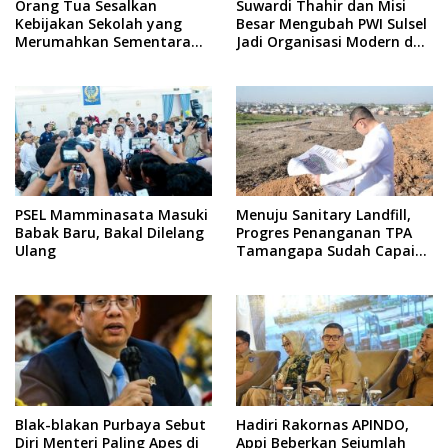
Orang Tua Sesalkan
Suwardi Thahir dan Misi
Kebijakan Sekolah yang
Besar Mengubah PWI Sulsel
Merumahkan Sementara
Jadi Organisasi Modern dan
Anaknya Usai Insiden Gigit
Inklusif
Teman
PSEL Mamminasata Masuki
Menuju Sanitary Landfill,
Babak Baru, Bakal Dilelang
Progres Penanganan TPA
Ulang
Tamangapa Sudah Capai
93 Persen
Blak-blakan Purbaya Sebut
Hadiri Rakornas APINDO,
Diri Menteri Paling Apes di
Appi Beberkan Sejumlah