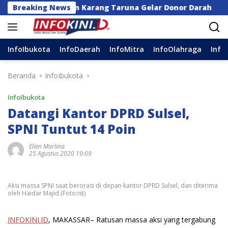
Langsung
ssar dan Karang Taruna Gelar Donor Darah
Breaking News
Anggot
ke
konten
InfoIbukota
InfoDaerah
InfoMitra
InfoOlahraga
Info
Beranda
InfoIbukota
InfoIbukota
Datangi Kantor DPRD Sulsel,
SPNI Tuntut 14 Poin
Elien Marlina
25 Agustus 2020 19:09
Aksi massa SPNI saat berorasi di depan kantor DPRD Sulsel, dan diterima
oleh Haidar Majid.(Foto:ist)
INFOKINI.ID
, MAKASSAR– Ratusan massa aksi yang tergabung